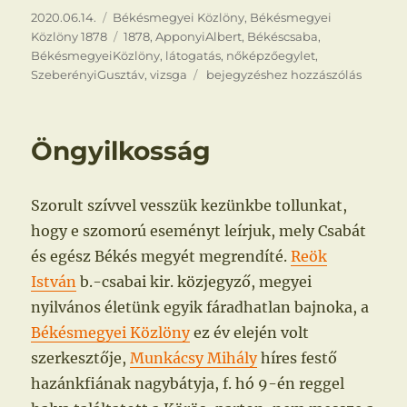
Közzétéve
Kategória
2020.06.14.
Békésmegyei Közlöny
,
Békésmegyei
Címke
Közlöny 1878
1878
,
ApponyiAlbert
,
Békéscsaba
,
BékésmegyeiKözlöny
,
látogatás
,
nőképzőegylet
,
Grófi
SzeberényiGusztáv
,
vizsga
bejegyzéshez hozzászólás
látogatás
Öngyilkosság
Szorult szívvel vesszük kezünkbe tollunkat,
hogy e szomorú eseményt leírjuk, mely Csabát
és egész Békés megyét megrendíté.
Reök
István
b.-csabai kir. közjegyző, megyei
nyilvános életünk egyik fáradhatlan bajnoka, a
Békésmegyei Közlöny
ez év elején volt
szerkesztője,
Munkácsy Mihály
híres festő
hazánkfiának nagybátyja, f. hó 9-én reggel