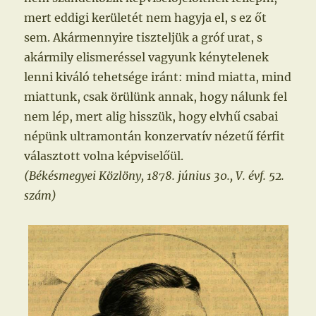
mert eddigi kerületét nem hagyja el, s ez őt
sem. Akármennyire tiszteljük a gróf urat, s
akármily elismeréssel vagyunk kénytelenek
lenni kiváló tehetsége iránt: mind miatta, mind
miattunk, csak örülünk annak, hogy nálunk fel
nem lép, mert alig hisszük, hogy elvhű csabai
népünk ultramontán konzervatív nézetű férfit
választott volna képviselőül.
(Békésmegyei Közlöny, 1878. június 30., V. évf. 52.
szám)