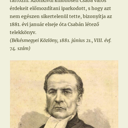
tartozni. Azonkívül különösen Csaba város
érdekeit előmozdítani iparkodott, s hogy azt
nem egészen sikertelenül tette, bizonyítja az
1881. évi január elseje óta Csabán létező
telekkönyv.
(Békésmegyei Közlöny, 1881. június 21., VIII. évf.
74. szám)