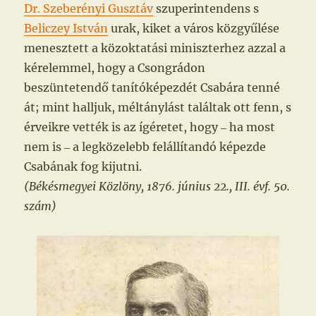
Dr. Szeberényi Gusztáv
szuperintendens s
Beliczey István
urak, kiket a város közgyűlése
menesztett a közoktatási miniszterhez azzal a
kérelemmel, hogy a Csongrádon
beszüntetendő tanítóképezdét Csabára tenné
át; mint halljuk, méltánylást találtak ott fenn, s
érveikre vették is az ígéretet, hogy ‒ ha most
nem is ‒ a legközelebb felállítandó képezde
Csabának fog kijutni.
(Békésmegyei Közlöny, 1876. június 22., III. évf. 50.
szám)