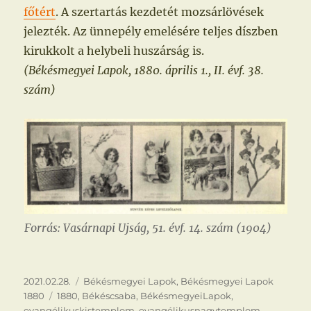
főtért
. A szertartás kezdetét mozsárlövések
jelezték. Az ünnepély emelésére teljes díszben
kirukkolt a helybeli huszárság is.
(Békésmegyei Lapok, 1880. április 1., II. évf. 38.
szám)
Forrás: Vasárnapi Ujság, 51. évf. 14. szám (1904)
Közzétéve
Kategória
2021.02.28.
Békésmegyei Lapok
,
Békésmegyei Lapok
Címke
1880
1880
,
Békéscsaba
,
BékésmegyeiLapok
,
evangélikuskistemplom
,
evangélikusnagytemplom
,