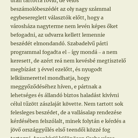
után tartotta rövid, de velős
beszámolóbeszédét az oly nagy számmal
egybesereglett választók előtt, hogy a
városháza nagyterme nem levén képes őket
befogadni, az udvarra kellett lemennie
beszédét elmondandó. Szabadelvű párti
programmal fogadta el ‒ így mondá ‒ a nem
keresett, de azért reá nem kevésbé megtisztelő
megbízást 3 évvel ezelőtt, és nyugodt
lelkiismerettel mondhatja, hogy
meggyőződéséhez híven, e pártnak a
lehetséges és állandó biztos haladást kivívni
célul tűzött zászlaját követte. Nem tartott sok
felesleges beszédet, de a vallásalap rendezése
kérdésében felszólalt, minek folytán e kérdés a
jövő országgyűlés első teendői közzé fog