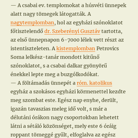
— A csabai ev. templomokat a húsvéti ünnepek
alatt nagy tömegek látogatták. A
nagytemplomban
, hol az egyházi szónoklatot
főtisztelendő
dr. Szeberényi Gusztáv
tartotta,
az első ünnepnapon 6-7000 lélek vett részt az
istentiszteleten. A
kistemplomban
Petrovics
Soma lelkész-tanár mondott kitűnő
szónoklatot, s a csabai dalkar gyönyörű
énekkel lepte meg a buzgólkodókat.
— A föltámadás ünnepét a
róm. katolikus
egyház a szokásos egyházi körmenettel kezdte
meg szombat este. Egész nap enyhe, derült,
igazán tavaszias meleg idő volt, s már a
délutáni órákon nagy csoportokban lehetett
látni a sétáló közönséget, mely este 6 óráig
roppant tömeggé gyűlt, elfoglalva az egész