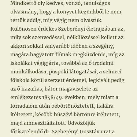
Mindkettő oly kedves, vonzó, tanulságos
olvasmány, hogy a könyvet kezünkből le nem
tettük addig, míg végig nem olvastuk.
Különösen érdekes Szeberényi életrajzában az,
mily sok szenvedéssel, nélkülözéssel kellett az
akkori sokkal sanyarúbb időben a szegény,
magára hagyatott fiúnak megküzdenie, míg az
iskolákat végigjárta, továbbá az ő irodalmi
munkálkodása, püspöki látogatásai, a selmeci
főiskola körül szerzett érdemei, legkivált pedig
az ő hazafias, bátor magaviselete az
emlékezetes 1848/49. években, mely miatt a
forradalom után bebörtönöztetett, halálra
ítéltetett, később húszévi börtönre ítéltetett,
majd amnesztiáltatott. Üdvözöljük
főtisztelendő dr. Szeberényi Gusztáv urat a