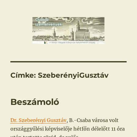
Csabai szemelvények
Címke:
SzeberényiGusztáv
Beszámoló
Dr. Szeberényi Gusztáv
, B.-Csaba városa volt
országgyűlési képviselője hétfőn délelőtt 11 óra