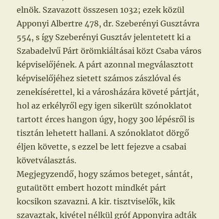
elnök. Szavazott összesen 1032; ezek közül
Apponyi Albertre 478, dr. Szeberényi Gusztávra
554, s így Szeberényi Gusztáv jelentetett ki a
Szabadelvű Párt örömkiáltásai közt Csaba város
képviselőjének. A párt azonnal megválasztott
képviselőjéhez sietett számos zászlóval és
zenekísérettel, ki a városházára követé pártját,
hol az erkélyről egy igen sikerült szónoklatot
tartott érces hangon úgy, hogy 300 lépésről is
tisztán lehetett hallani. A szónoklatot dörgő
éljen követte, s ezzel be lett fejezve a csabai
követválasztás.
Megjegyzendő, hogy számos beteget, sántát,
gutaütött embert hozott mindkét párt
kocsikon szavazni. A kir. tisztviselők, kik
szavaztak, kivétel nélkül gróf Apponyira adták