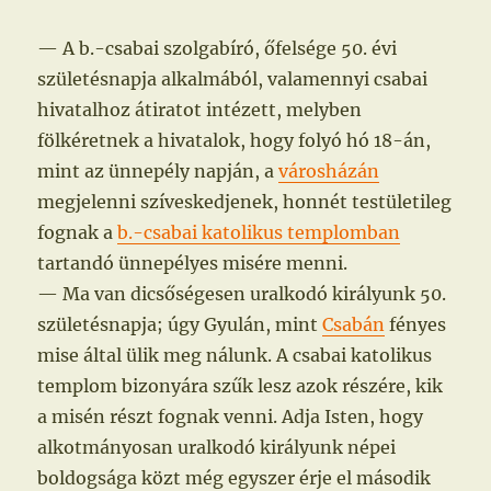
— A b.-csabai szolgabíró, őfelsége 50. évi
születésnapja alkalmából, valamennyi csabai
hivatalhoz átiratot intézett, melyben
fölkéretnek a hivatalok, hogy folyó hó 18-án,
mint az ünnepély napján, a
városházán
megjelenni szíveskedjenek, honnét testületileg
fognak a
b.-csabai katolikus templomban
tartandó ünnepélyes misére menni.
— Ma van dicsőségesen uralkodó királyunk 50.
születésnapja; úgy Gyulán, mint
Csabán
fényes
mise által ülik meg nálunk. A csabai katolikus
templom bizonyára szűk lesz azok részére, kik
a misén részt fognak venni. Adja Isten, hogy
alkotmányosan uralkodó királyunk népei
boldogsága közt még egyszer érje el második