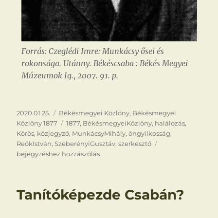
Forrás: Czeglédi Imre: Munkácsy ősei és
rokonsága. Utánny. Békéscsaba : Békés Megyei
Múzeumok Ig., 2007. 91. p.
Közzétéve
Kategória
2020.01.25.
Békésmegyei Közlöny
,
Békésmegyei
Címke
Közlöny 1877
1877
,
BékésmegyeiKözlöny
,
halálozás
,
Körös
,
közjegyző
,
MunkácsyMihály
,
öngyilkosság
,
Öngyilkosság
ReökIstván
,
SzeberényiGusztáv
,
szerkesztő
bejegyzéshez hozzászólás
Tanítóképezde Csabán?