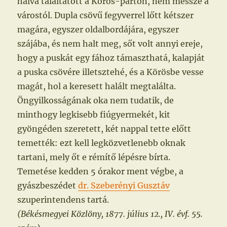
halva találtatott a Körös-parton, nem messze a
várostól. Dupla csövű fegyverrel lőtt kétszer
magára, egyszer oldalbordájára, egyszer
szájába, és nem halt meg, sőt volt annyi ereje,
hogy a puskát egy fához támaszthatá, kalapját
a puska csövére illetsztehé, és a Körösbe vesse
magát, hol a keresett halált megtalálta.
Öngyilkosságának oka nem tudatik, de
minthogy legkisebb fiúgyermekét, kit
gyöngéden szeretett, két nappal tette előtt
temették: ezt kell legközvetlenebb oknak
tartani, mely őt e rémítő lépésre bírta.
Temetése kedden 5 órakor ment végbe, a
gyászbeszédet
dr. Szeberényi Gusztáv
szuperintendens tartá.
(Békésmegyei Közlöny, 1877. július 12., IV. évf. 55.