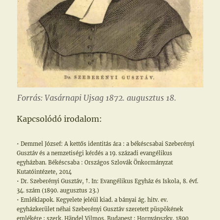
Forrás: Vasárnapi Ujsag 1872. augusztus 18.
Kapcsolódó irodalom:
• Demmel József: A kettős identitás ára : a békéscsabai Szeberényi
Gusztáv és a nemzetiségi kérdés a 19. századi evangélikus
egyházban. Békéscsaba : Országos Szlovák Önkormányzat
Kutatóintézete, 2014
• Dr. Szeberényi Gusztáv, †. In: Evangélikus Egyház és Iskola, 8. évf.
34. szám (1890. augusztus 23.)
• Emléklapok. Kegyelete jeléül kiad. a bányai ág. hitv. ev.
egyházkerület néhai Szeberényi Gusztáv szeretett püspökének
emlékére ; szerk. Händel Vilmos. Budapest : Hornyánszky, 1890