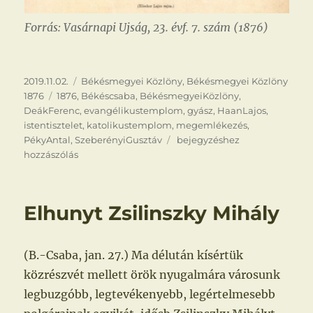
Forrás: Vasárnapi Ujság, 23. évf. 7. szám (1876)
Közzétéve
Kategória
2019.11.02.
Békésmegyei Közlöny
,
Békésmegyei Közlöny
Címke
1876
1876
,
Békéscsaba
,
BékésmegyeiKözlöny
,
DeákFerenc
,
evangélikustemplom
,
gyász
,
HaanLajos
,
istentisztelet
,
katolikustemplom
,
megemlékezés
,
Deák
PékyAntal
,
SzeberényiGusztáv
bejegyzéshez
Ferenc
hozzászólás
lelki
üdvéért
Elhunyt Zsilinszky Mihály
(B.-Csaba, jan. 27.) Ma délután kísértük
közrészvét mellett örök nyugalmára városunk
legbuzgóbb, legtevékenyebb, legértelmesebb