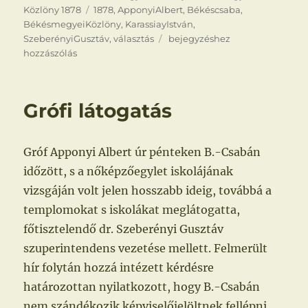
Címke
Közlöny 1878
1878
,
ApponyiAlbert
,
Békéscsaba
,
BékésmegyeiKözlöny
,
KarassiayIstván
,
A
SzeberényiGusztáv
,
választás
bejegyzéshez
választás
hozzászólás
Csabán
Grófi látogatás
Gróf Apponyi Albert úr pénteken B.-Csabán
időzött, s a nőképzőegylet iskolájának
vizsgáján volt jelen hosszabb ideig, továbbá a
templomokat s iskolákat meglátogatta,
főtisztelendő dr. Szeberényi Gusztáv
szuperintendens vezetése mellett. Felmerült
hír folytán hozzá intézett kérdésre
határozottan nyilatkozott, hogy B.-Csabán
nem szándékozik képviselőjelöltnek fellépni,