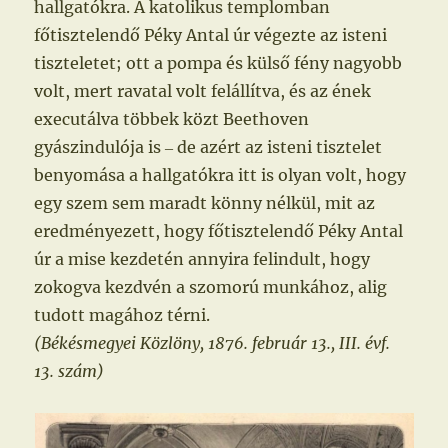
hallgatókra. A katolikus templomban
főtisztelendő Péky Antal úr végezte az isteni
tiszteletet; ott a pompa és külső fény nagyobb
volt, mert ravatal volt felállítva, és az ének
executálva többek közt Beethoven
gyászindulója is ‒ de azért az isteni tisztelet
benyomása a hallgatókra itt is olyan volt, hogy
egy szem sem maradt könny nélkül, mit az
eredményezett, hogy főtisztelendő Péky Antal
úr a mise kezdetén annyira felindult, hogy
zokogva kezdvén a szomorú munkához, alig
tudott magához térni.
(Békésmegyei Közlöny, 1876. február 13., III. évf.
13. szám)