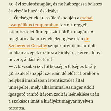
50. évi születésnapját, és ne háborgassa balsors
és viszály hazát és királyt!
— Őfelségének 50. születésnapján a
csabai
evangélikus templomban
tartott reggeli
istentisztelet ünnepi színt öltött magára. A
megható alkalmi ének elzengése után
dr.
Szeberényi Gusztáv
szuperintendens fordult
imában az egek urához a királyért, kérve „fényt
nevére, áldást életére!”
— A b.-csabai izr. hitközség a felséges király
50. születésnapját szerdán délelőtt 11 órakor a
helybeli imaházban istentisztelet által
ünnepelte, mely alkalommal Assinger Adolf
igazgató tanító három zsoltár leéneklése után
a szokásos imát a királyért magyar nyelven
tartotta.