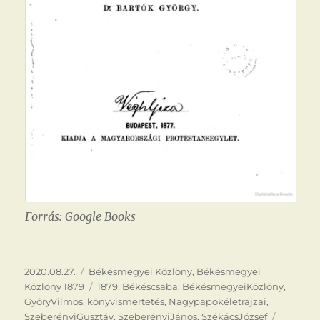
Forrás: Google Books
Közzétéve
Kategória
2020.08.27.
Békésmegyei Közlöny
,
Békésmegyei
Címke
Közlöny 1879
1879
,
Békéscsaba
,
BékésmegyeiKözlöny
,
GyőryVilmos
,
könyvismertetés
,
Nagypapokéletrajzai
,
Könyvis
SzeberényiGusztáv
,
SzeberényiJános
,
SzékácsJózsef