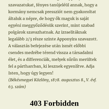
szavazatukat, fényes tanújeléül annak, hogy a
kormány nemcsak pressziót nem gyakoroltat
általuk a népre, de hogy ők maguk is saját
egyéni meggyőződésük szerint, mint szabad
polgárok szavazhatnak. Az izraelitáknak
legalább 2/3 része szinte Apponyira szavazott.
A választás befejezése után ismét előbbi
csendes medrébe térend vissza a társadalmi
élet, és a differenciák, melyek sűrűn merültek
fel a pártharcban, ki lesznek egyenlítve. Adja
Isten, hogy úgy legyen!
(Békésmegyei Közlöny, 1878. augusztus 8., V. évf.
63. szám)