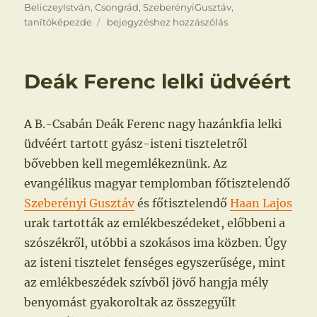
BeliczeyIstván
,
Csongrád
,
SzeberényiGusztáv
,
Tanítóképezde
tanítóképezde
bejegyzéshez hozzászólás
Csabán?
Deák Ferenc lelki üdvéért
A B.-Csabán Deák Ferenc nagy hazánkfia lelki
üdvéért tartott gyász-isteni tiszteletről
bővebben kell megemlékeznünk. Az
evangélikus magyar templomban főtisztelendő
Szeberényi Gusztáv
és főtisztelendő
Haan Lajos
urak tartották az emlékbeszédeket, előbbeni a
szószékről, utóbbi a szokásos ima közben. Úgy
az isteni tisztelet fenséges egyszerűsége, mint
az emlékbeszédek szívből jövő hangja mély
benyomást gyakoroltak az összegyűlt