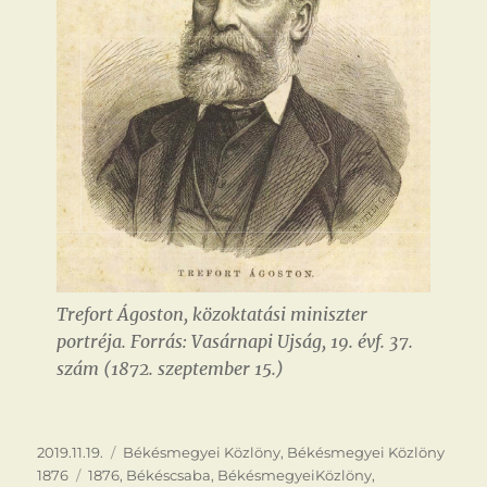
Trefort Ágoston, közoktatási miniszter
portréja. Forrás: Vasárnapi Ujság, 19. évf. 37.
szám (1872. szeptember 15.)
Közzétéve
Kategória
2019.11.19.
Békésmegyei Közlöny
,
Békésmegyei Közlöny
Címke
1876
1876
,
Békéscsaba
,
BékésmegyeiKözlöny
,