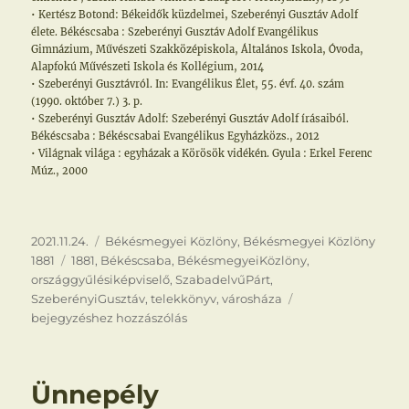
• Kertész Botond: Békeidők küzdelmei, Szeberényi Gusztáv Adolf
élete. Békéscsaba : Szeberényi Gusztáv Adolf Evangélikus
Gimnázium, Művészeti Szakközépiskola, Általános Iskola, Óvoda,
Alapfokú Művészeti Iskola és Kollégium, 2014
• Szeberényi Gusztávról. In: Evangélikus Élet, 55. évf. 40. szám
(1990. október 7.) 3. p.
• Szeberényi Gusztáv Adolf: Szeberényi Gusztáv Adolf írásaiból.
Békéscsaba : Békéscsabai Evangélikus Egyházközs., 2012
• Világnak világa : egyházak a Körösök vidékén. Gyula : Erkel Ferenc
Múz., 2000
Közzétéve
Kategória
2021.11.24.
Békésmegyei Közlöny
,
Békésmegyei Közlöny
Címke
1881
1881
,
Békéscsaba
,
BékésmegyeiKözlöny
,
országgyűlésiképviselő
,
SzabadelvűPárt
,
Beszámoló
SzeberényiGusztáv
,
telekkönyv
,
városháza
bejegyzéshez hozzászólás
Ünnepély