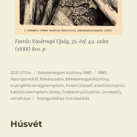
Forrás: Vasárnapi Ujság, 35. évf. 49. szám
(1888) 801. p.
Közzétéve
Kategória
Címke
2021.07.04.
Békésmegyei Közlöny 1880
1880
,
AssingerAdolf
,
Békéscsaba
,
BékésmegyeiKözlöny
,
evangélikusnagytemplom
,
FerencJózsef
,
izraelitaimaház
,
katolikustemplom
,
király
,
SzeberényiGusztáv
,
ünnepély
,
Ünnepély
városháza
bejegyzéshez hozzászólás
Húsvét