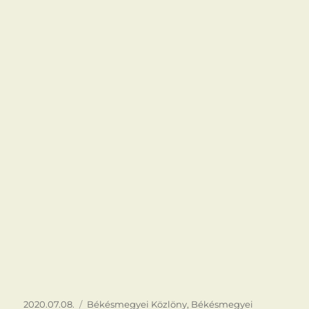
Közzétéve
Kategória
2020.07.08.
Békésmegyei Közlöny
,
Békésmegyei