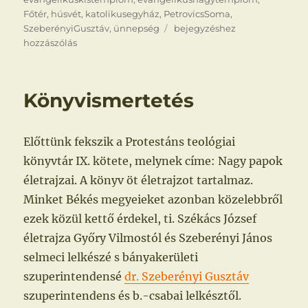
Főtér
,
húsvét
,
katolikusegyház
,
PetrovicsSoma
,
Húsvét
SzeberényiGusztáv
,
ünnepség
bejegyzéshez
hozzászólás
Könyvismertetés
Előttünk fekszik a Protestáns teológiai
könyvtár IX. kötete, melynek címe: Nagy papok
életrajzai. A könyv öt életrajzot tartalmaz.
Minket Békés megyeieket azonban közelebbről
ezek közül kettő érdekel, ti. Székács József
életrajza Győry Vilmostól és Szeberényi János
selmeci lelkészé s bányakerületi
szuperintendensé
dr. Szeberényi Gusztáv
szuperintendens és b.-csabai lelkésztől.