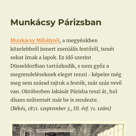
Weimarban
Munkácsy Párizsban
Munkácsy Mihályról
, a megyénkben
közelebbről ismert zseniális festőről, ismét
sokat írnak a lapok. Ez idő szerint
Düsseldorfban tartózkodik, s nem győz a
megrendeléseknek eleget tenni ‒ képeire még
meg sem szárad rajtuk a festék, már száz vevő
van. Októberben lakását Párisba teszi át, hol
díszes műtermét már be is rendezte.
(Békés, 1871. szeptember 3., III. évf. 71. szám)