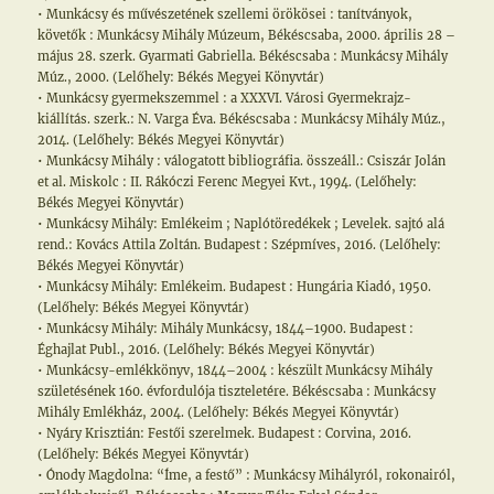
• Munkácsy és művészetének szellemi örökösei : tanítványok,
követők : Munkácsy Mihály Múzeum, Békéscsaba, 2000. április 28 –
május 28. szerk. Gyarmati Gabriella. Békéscsaba : Munkácsy Mihály
Múz., 2000. (Lelőhely: Békés Megyei Könyvtár)
• Munkácsy gyermekszemmel : a XXXVI. Városi Gyermekrajz-
kiállítás. szerk.: N. Varga Éva. Békéscsaba : Munkácsy Mihály Múz.,
2014. (Lelőhely: Békés Megyei Könyvtár)
• Munkácsy Mihály : válogatott bibliográfia. összeáll.: Csiszár Jolán
et al. Miskolc : II. Rákóczi Ferenc Megyei Kvt., 1994. (Lelőhely:
Békés Megyei Könyvtár)
• Munkácsy Mihály: Emlékeim ; Naplótöredékek ; Levelek. sajtó alá
rend.: Kovács Attila Zoltán. Budapest : Szépmíves, 2016. (Lelőhely:
Békés Megyei Könyvtár)
• Munkácsy Mihály: Emlékeim. Budapest : Hungária Kiadó, 1950.
(Lelőhely: Békés Megyei Könyvtár)
• Munkácsy Mihály: Mihály Munkácsy, 1844–1900. Budapest :
Éghajlat Publ., 2016. (Lelőhely: Békés Megyei Könyvtár)
• Munkácsy-emlékkönyv, 1844–2004 : készült Munkácsy Mihály
születésének 160. évfordulója tiszteletére. Békéscsaba : Munkácsy
Mihály Emlékház, 2004. (Lelőhely: Békés Megyei Könyvtár)
• Nyáry Krisztián: Festői szerelmek. Budapest : Corvina, 2016.
(Lelőhely: Békés Megyei Könyvtár)
• Ónody Magdolna: “Íme, a festő” : Munkácsy Mihályról, rokonairól,