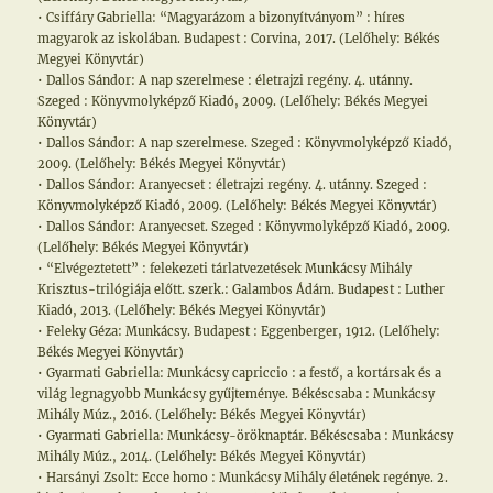
• Csiffáry Gabriella: “Magyarázom a bizonyítványom” : híres
magyarok az iskolában. Budapest : Corvina, 2017. (Lelőhely: Békés
Megyei Könyvtár)
• Dallos Sándor: A nap szerelmese : életrajzi regény. 4. utánny.
Szeged : Könyvmolyképző Kiadó, 2009. (Lelőhely: Békés Megyei
Könyvtár)
• Dallos Sándor: A nap szerelmese. Szeged : Könyvmolyképző Kiadó,
2009. (Lelőhely: Békés Megyei Könyvtár)
• Dallos Sándor: Aranyecset : életrajzi regény. 4. utánny. Szeged :
Könyvmolyképző Kiadó, 2009. (Lelőhely: Békés Megyei Könyvtár)
• Dallos Sándor: Aranyecset. Szeged : Könyvmolyképző Kiadó, 2009.
(Lelőhely: Békés Megyei Könyvtár)
• “Elvégeztetett” : felekezeti tárlatvezetések Munkácsy Mihály
Krisztus-trilógiája előtt. szerk.: Galambos Ádám. Budapest : Luther
Kiadó, 2013. (Lelőhely: Békés Megyei Könyvtár)
• Feleky Géza: Munkácsy. Budapest : Eggenberger, 1912. (Lelőhely:
Békés Megyei Könyvtár)
• Gyarmati Gabriella: Munkácsy capriccio : a festő, a kortársak és a
világ legnagyobb Munkácsy gyűjteménye. Békéscsaba : Munkácsy
Mihály Múz., 2016. (Lelőhely: Békés Megyei Könyvtár)
• Gyarmati Gabriella: Munkácsy-öröknaptár. Békéscsaba : Munkácsy
Mihály Múz., 2014. (Lelőhely: Békés Megyei Könyvtár)
• Harsányi Zsolt: Ecce homo : Munkácsy Mihály életének regénye. 2.