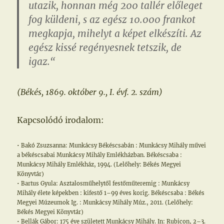
utazik, honnan még 200 tallér előleget
fog küldeni, s az egész 10.000 frankot
megkapja, mihelyt a képet elkészíti. Az
egész kissé regényesnek tetszik, de
igaz.“
(Békés, 1869. október 9., I. évf. 2. szám)
Kapcsolódó irodalom:
• Bakó Zsuzsanna: Munkácsy Békéscsabán : Munkácsy Mihály művei
a békéscsabai Munkácsy Mihály Emlékházban. Békéscsaba :
Munkácsy Mihály Emlékház, 1994. (Lelőhely: Békés Megyei
Könyvtár)
• Bartus Gyula: Asztalosműhelytől festőműteremig : Munkácsy
Mihály élete képekben : kifestő 1–99 éves korig. Békéscsaba : Békés
Megyei Múzeumok Ig. : Munkácsy Mihály Múz., 2011. (Lelőhely:
Békés Megyei Könyvtár)
• Bellák Gábor: 175 éve született Munkácsy Mihály. In: Rubicon, 2–3.