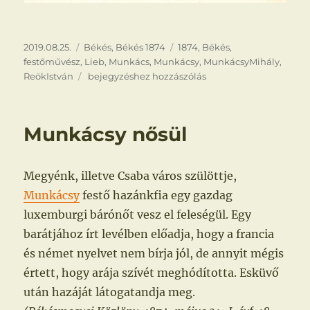
Közzétéve
Kategória
Címke
2019.08.25.
Békés
,
Békés 1874
1874
,
Békés
,
festőművész
,
Lieb
,
Munkács
,
Munkácsy
,
MunkácsyMihály
,
Kié
ReökIstván
bejegyzéshez hozzászólás
a
dicsőség
Munkácsy nősül
Megyénk, illetve Csaba város szülöttje,
Munkácsy
festő hazánkfia egy gazdag
luxemburgi bárónőt vesz el feleségül. Egy
barátjához írt levélben előadja, hogy a francia
és német nyelvet nem bírja jól, de annyit mégis
értett, hogy arája szívét meghódította. Esküvő
után hazáját látogatandja meg.