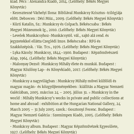
kiad. Pécs : Alexandra Kiadó, 2014. (Lelőhely: Békés Megyei
Könyvtár)
• Keresztesné Várhelyi Ilona: Bibliával Munkácsy Krisztus-trilógiája
előtt. Debrecen : Déri Múz., 2009. (Lelőhely: Békés Megyei Könyvtár)
• Kürti Katalin, Sz.: Munkácsy és Colpach. Békéscsaba : Békés
Megyei Múzeumok Ig., 2010. (Lelőhely: Békés Megyei Könyvtár)
• Levelek Munkácsyhoz-Munkácsytól. vál., sajtó alá rend. és
jegyzetekkel ellátta Czeglédi Imre. Békéscsaba : RFG és
Szakközépisk. : Vár. Tcs., 1976. (Lelőhely: Békés Megyei Könyvtár)
• Lyka Károly: Munkácsy, 1844–1900. Budapest : Képzőművészeti
Alap, 1964. (Lelőhely: Békés Megyei Könyvtár)
• Malonyay Dezső: Munkácsy Mihály élete és munkái. Budapest :
Magyar Közlöny Lap- és Könyvkiadó, 2017. (Lelőhely: Békés Megyei
Könyvtár)
• Munkácsy a nagyvilágban : Munkácsy Mihály művei külföldi és
magyar magán- és közgyűjteményekben : kiállítás a Magyar Nemzeti
Galériában, 2005. március 24 – 2005. július 31. = Munkácsy in the
world : Mihály Munkácsy’s works in private and public collections at
home and abroad : exhibition at the Hungarian National Gallery, 24
March 2005 – 31 July 2005. szerk.: Gosztonyi Ferenc. Budapest :
Magyar Nemzeti Galéria : Szemimpex Kiadó, 2005. (Lelőhely: Békés
Megyei Könyvtár)
• Munkácsy album. Budapest : Magyar Képzőművézek Egyesülete,
1927. (Lelőhely: Békés Megyei Könyvtár)