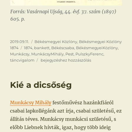
Forrás: Vasárnapi Ujság, 44. évf. 37. szám (1897)
605. p.
Közzétéve
Kategória
2019.09.11.
Békésmegyei Közlöny
,
Békésmegyei Közlöny
Címke
1874
1874
,
bankett
,
Békéscsaba
,
BékésmegyeiKözlöny
,
Munkácsy
,
MunkácsyMihály
,
Pest
,
PulszkyFerenc
,
Bankett
táncvigalom
bejegyzéshez hozzászólás
Kié a dicsőség
Munkácsy Mihály
festőművész hazánkfiáról
csabai lapkollégánk azt írja, csabai születésű, ez
állítás téves. Munkácsy munkácsi születésű, s
előbb Liebnek hívták, igaz, hogy több ideig