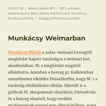
Közzétéve
Kategória
Címke
2019.07.18.
Békés
,
Békés 1871
1871
,
ajándék
,
babérkoszorú
,
Bécs
,
Békés
,
festőművész
,
Munkácsy
,
Munkácsy
MunkácsyMihály
bejegyzéshez hozzászólás
Bécsben
Munkácsy Weimarban
Munkácsy Mihály
a szász-weimari hercegtől
meghívást kapott tanárságra a weimari fest.
akadémiában. M. a meghívást magától
elhárította. Azonban a herceg gr. Kalkreuthot
személyesen elküldte Düsseldorfba, hogy M-t a
tanárság elvállalására rábírja. Sikerült is a
grófnak M. skrupulusait eloszlatni, biztosítván
öt a herceg részéről, hogy további
stúdiumainak semmi sem álland útjában, ecset