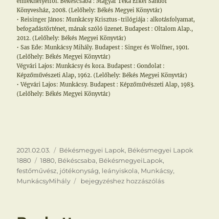
emlékhelyeiről. Békéscsaba : Magyar Téka Erkel Sándor
Könyvesház, 2008. (Lelőhely: Békés Megyei Könyvtár)
• Reisinger János: Munkácsy Krisztus-trilógiája : alkotásfolyamat,
befogadástörténet, mának szóló üzenet. Budapest : Oltalom Alap.,
2012. (Lelőhely: Békés Megyei Könyvtár)
• Sas Ede: Munkácsy Mihály. Budapest : Singer és Wolfner, 1901.
(Lelőhely: Békés Megyei Könyvtár)
Végvári Lajos: Munkácsy és kora. Budapest : Gondolat :
Képzőművészeti Alap, 1962. (Lelőhely: Békés Megyei Könyvtár)
• Végvári Lajos: Munkácsy. Budapest : Képzőművészeti Alap, 1983.
(Lelőhely: Békés Megyei Könyvtár)
Közzétéve
Kategória
2021.02.03.
Békésmegyei Lapok
,
Békésmegyei Lapok
Címke
1880
1880
,
Békéscsaba
,
BékésmegyeiLapok
,
festőművész
,
jótékonyság
,
leányiskola
,
Munkácsy
,
Munkácsy
MunkácsyMihály
bejegyzéshez hozzászólás
jótékonysága