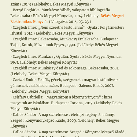
szám (2019) (Lelőhely: Békés Megyei Könyvtár)
• Benyó Boglárka: Munkácsy Mihály válogatott bibliográfia.
Békéscsaba : Békés Megyei Könyvtár, 2014. Lelőhely:
Békés Megyei
Elektronikus Könyvtár
(Látogatva: 2014. 05. 23.)
• Czeglédi Imre: „Nem szeretne festő lenni?”. Gyula : Polgármesteri
Hivatal, 2014. (Lelőhely: Békés Megyei Könyvtár)
• Czeglédi Imre: Békéscsaba, Munkácsy Emlékszoba. Budapest :
Tájak, Korok, Múzeumok Egyes., 1990. (Lelőhely: Békés Megyei
Könyvtár)
• Czeglédi Imre: Munkácsy Gyulán. Gyula : Békés Megyei Nyomda,
1963. (Lelőhely: Békés Megyei Könyvtár)
• Czeglédi Imre: Munkácsy ősei és rokonsága. Békéscsaba, 2001.
(Lelőhely: Békés Megyei Könyvtár)
• Czeizel Endre: Festők, gének, szégyenek : magyar festőművész-
géniuszok családfaelemzése. Budapest : Galenus Kiadó, 2007.
(Lelőhely: Békés Megyei Könyvtár)
• Csiffáry Gabriella: „Magyarázom a bizonyítványom” : híres
magyarok az iskolában. Budapest : Corvina, 2017. (Lelőhely: Békés
Megyei Könyvtár)
• Dallos Sándor: A nap szerelmese : életrajzi regény. 4. utánny.
Szeged : Könyvmolyképző Kiadó, 2009. (Lelőhely: Békés Megyei
Könyvtár)
• Dallos Sándor: A nap szerelmese. Szeged : Könyvmolyképző Kiadó,