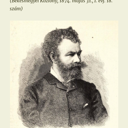
(Békésmegyei Közlöny, 1874. május 31., I. évf. 18.
szám)