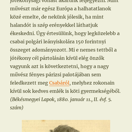
jótékonysági vonást akarunk feljegyezni. Mint
művészt már egész Európa a halhatatlanok
közé emelte, de nekünk jólesik, ha mint
halandót is szép erényekkel láthatjuk
ékeskedni. Úgy értesülünk, hogy legközelebb a
csabai polgári leányiskolára 150 forintnyi
összeget adományozott. Mi e nemes tettből a
jótékony cél pártolásán kívül elég önzők
vagyunk azt is következtetni, hogy a nagy
művész fényes párizsi palotájában sem
feledkezett meg
Csabáról
, melyhez rokonain
kívül sok kedves emlék is köti gyermekségéből.
(Békésmegyei Lapok, 1880. január 11., II. évf. 5.
szám)