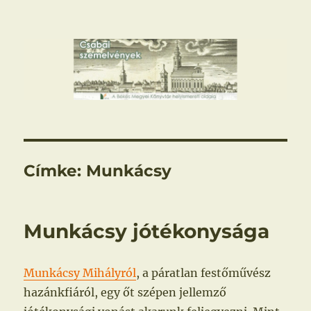
Csabai szemelvények
Címke:
Munkácsy
Munkácsy jótékonysága
Munkácsy Mihályról
, a páratlan festőművész
hazánkfiáról, egy őt szépen jellemző