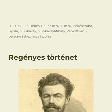
Közzétéve
Kategória
Címke
2019.05.15.
Békés
,
Békés 1870
1870
,
Békéscsaba
,
Munkácsy
Gyula
,
Munkácsy
,
MunkácsyMihály
,
ReökIstván
itthon
bejegyzéshez hozzászólás
Regényes történet