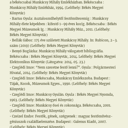
a békéscsabai Munkácsy Mihály Emlékházban. Békéscsaba :
Munkácsy Mihály Emlékház, 1994. (Lelőhely: Békés Megyei
Könyvtár)
• Bartus Gyula: Asztalosműhelytől festőműteremig : Munkácsy
Mihály élete képekben : kifestő 1–99 éves korig. Békéscsaba : Békés
Megyei Múzeumok Ig. : Munkácsy Mihály Múz., 2011. (Lelőhely:
Békés Megyei Könyvtár)
• Bellák Gábor: 175 éve született Munkácsy Mihály. In: Rubicon, 2–3.
szám (2019) (Lelőhely: Békés Megyei Könyvtár)
• Benyó Boglárka: Munkácsy Mihály válogatott bibliográfia.
Békéscsaba : Békés Megyei Könyvtár, 2014. Lelőhely: Békés Megyei
Elektronikus Könyvtár (Látogatva: 2014. 05. 23.)
• Czeglédi Imre: “Nem szeretne festő lenni?”. Gyula : Polgármesteri
Hivatal, 2014. (Lelőhely: Békés Megyei Könyvtár)
• Czeglédi Imre: Békéscsaba, Munkácsy Emlékszoba. Budapest :
Tájak, Korok, Múzeumok Egyes., 1990. (Lelőhely: Békés Megyei
Könyvtár)
• Czeglédi Imre: Munkácsy Gyulán. Gyula : Békés Megyei Nyomda,
1963. (Lelőhely: Békés Megyei Könyvtár)
• Czeglédi Imre: Munkácsy ősei és rokonsága. Békéscsaba, 2001.
(Lelőhely: Békés Megyei Könyvtár)
• Czeizel Endre: Festők, gének, szégyenek : magyar festőművész-
géniuszok családfaelemzése. Budapest : Galenus Kiadó, 2007.
(Lelőhely: Békés Megyei Könyvtár)