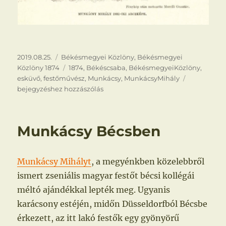
Közzétéve
Kategória
2019.08.25.
Békésmegyei Közlöny
,
Békésmegyei
Címke
Közlöny 1874
1874
,
Békéscsaba
,
BékésmegyeiKözlöny
,
Munkácsy
esküvő
,
festőművész
,
Munkácsy
,
MunkácsyMihály
nősül
bejegyzéshez hozzászólás
Munkácsy Bécsben
Munkácsy Mihályt
, a megyénkben közelebbről
ismert zseniális magyar festőt bécsi kollégái
méltó ajándékkal lepték meg. Ugyanis
karácsony estéjén, midőn Düsseldorfból Bécsbe
érkezett, az itt lakó festők egy gyönyörű