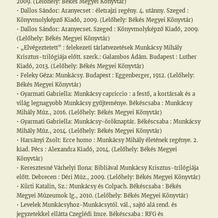
2009. (Lelőhely: Békés Megyei Könyvtár)
• Dallos Sándor: Aranyecset : életrajzi regény. 4. utánny. Szeged :
Könyvmolyképző Kiadó, 2009. (Lelőhely: Békés Megyei Könyvtár)
• Dallos Sándor: Aranyecset. Szeged : Könyvmolyképző Kiadó, 2009.
(Lelőhely: Békés Megyei Könyvtár)
• „Elvégeztetett” : felekezeti tárlatvezetések Munkácsy Mihály
Krisztus-trilógiája előtt. szerk.: Galambos Ádám. Budapest : Luther
Kiadó, 2013. (Lelőhely: Békés Megyei Könyvtár)
• Feleky Géza: Munkácsy. Budapest : Eggenberger, 1912. (Lelőhely:
Békés Megyei Könyvtár)
• Gyarmati Gabriella: Munkácsy capriccio : a festő, a kortársak és a
világ legnagyobb Munkácsy gyűjteménye. Békéscsaba : Munkácsy
Mihály Múz., 2016. (Lelőhely: Békés Megyei Könyvtár)
• Gyarmati Gabriella: Munkácsy-öröknaptár. Békéscsaba : Munkácsy
Mihály Múz., 2014. (Lelőhely: Békés Megyei Könyvtár)
• Harsányi Zsolt: Ecce homo : Munkácsy Mihály életének regénye. 2.
kiad. Pécs : Alexandra Kiadó, 2014. (Lelőhely: Békés Megyei
Könyvtár)
• Keresztesné Várhelyi Ilona: Bibliával Munkácsy Krisztus-trilógiája
előtt. Debrecen : Déri Múz., 2009. (Lelőhely: Békés Megyei Könyvtár)
• Kürti Katalin, Sz.: Munkácsy és Colpach. Békéscsaba : Békés
Megyei Múzeumok Ig., 2010. (Lelőhely: Békés Megyei Könyvtár)
• Levelek Munkácsyhoz-Munkácsytól. vál., sajtó alá rend. és
jegyzetekkel ellátta Czeglédi Imre. Békéscsaba : RFG és