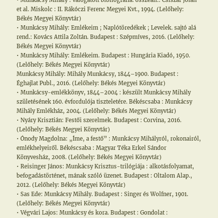
• Munkácsy Mihály : válogatott bibliográfia. összeáll.: Csiszár Jolán
et al. Miskolc : II. Rákóczi Ferenc Megyei Kvt., 1994. (Lelőhely:
Békés Megyei Könyvtár)
• Munkácsy Mihály: Emlékeim ; Naplótöredékek ; Levelek. sajtó alá
rend.: Kovács Attila Zoltán. Budapest : Szépmíves, 2016. (Lelőhely:
Békés Megyei Könyvtár)
• Munkácsy Mihály: Emlékeim. Budapest : Hungária Kiadó, 1950.
(Lelőhely: Békés Megyei Könyvtár)
Munkácsy Mihály: Mihály Munkácsy, 1844–1900. Budapest :
Éghajlat Publ., 2016. (Lelőhely: Békés Megyei Könyvtár)
• Munkácsy-emlékkönyv, 1844–2004 : készült Munkácsy Mihály
születésének 160. évfordulója tiszteletére. Békéscsaba : Munkácsy
Mihály Emlékház, 2004. (Lelőhely: Békés Megyei Könyvtár)
• Nyáry Krisztián: Festői szerelmek. Budapest : Corvina, 2016.
(Lelőhely: Békés Megyei Könyvtár)
• Ónody Magdolna: „Íme, a festő” : Munkácsy Mihályról, rokonairól,
emlékhelyeiről. Békéscsaba : Magyar Téka Erkel Sándor
Könyvesház, 2008. (Lelőhely: Békés Megyei Könyvtár)
• Reisinger János: Munkácsy Krisztus-trilógiája : alkotásfolyamat,
befogadástörténet, mának szóló üzenet. Budapest : Oltalom Alap.,
2012. (Lelőhely: Békés Megyei Könyvtár)
• Sas Ede: Munkácsy Mihály. Budapest : Singer és Wolfner, 1901.
(Lelőhely: Békés Megyei Könyvtár)
• Végvári Lajos: Munkácsy és kora. Budapest : Gondolat :