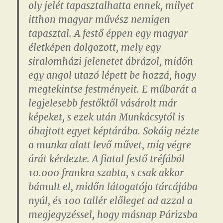
oly jelét tapasztalhatta ennek, milyet
itthon magyar művész nemigen
tapasztal. A festő éppen egy magyar
életképen dolgozott, mely egy
siralomházi jelenetet ábrázol, midőn
egy angol utazó lépett be hozzá, hogy
megtekintse festményeit. E műbarát a
legjelesebb festőktől vásárolt már
képeket, s ezek után Munkácsytól is
óhajtott egyet képtárába. Sokáig nézte
a munka alatt levő művet, míg végre
árát kérdezte. A fiatal festő tréfából
10.000 frankra szabta, s csak akkor
bámult el, midőn látogatója tárcájába
nyúl, és 100 tallér előleget ad azzal a
megjegyzéssel, hogy másnap Párizsba