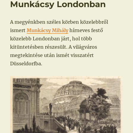
Munkácsy Londonban
A megyénkben széles körben közelebbről
ismert
Munkácsy Mihály
hírneves festő
közelebb Londonban járt, hol több
kitüntetésben részesült. A világváros
megtekintése után ismét visszatért
Düsseldorfba.