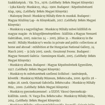
Szakközépisk. : Vár. Tcs., 1976. (Lelőhely: Békés Megyei Könyvtár)
• Lyka Károly: Munkácsy, 1844–1900. Budapest : Képzőművészeti
Alap, 1964. (Lelőhely: Békés Megyei Könyvtár)
• Malonyay Dezső: Munkácsy Mihály élete és munkái. Budapest :
Magyar Közlöny Lap- és Könyvkiadó, 2017. (Lelőhely: Békés Megyei
Könyvtár)
• Munkácsy a nagyvilágban : Munkácsy Mihály művei külföldi és
magyar magán- és közgyűjteményekben : kiállítás a Magyar Nemzeti
Galériában, 2005. március 24 – 2005. július 31. = Munkácsy in the
world : Mihály Munkácsy’s works in private and public collections at
home and abroad : exhibition at the Hungarian National Gallery, 24
March 2005 – 31 July 2005. szerk.: Gosztonyi Ferenc. Budapest :
Magyar Nemzeti Galéria : Szemimpex Kiadó, 2005. (Lelőhely: Békés
Megyei Könyvtár)
• Munkácsy album. Budapest : Magyar Képzőművézek Egyesülete,
1927. (Lelőhely: Békés Megyei Könyvtár)
• Munkácsy és művészetének szellemi örökösei : tanítványok,
követők : Munkácsy Mihály Múzeum, Békéscsaba, 2000. április 28 –
május 28. szerk. Gyarmati Gabriella. Békéscsaba : Munkácsy Mihály
Múz., 2000. (Lelőhely: Békés Megyei Könyvtár)
• Munkácsy gyermekszemmel : a XXXVI. Városi Gyermekrajz-
kiállítás. szerk.: N. Varga Éva. Békéscsaba : Munkácsy Mihály Múz.,
2014. (Lelőhely: Békés Megyei Könyvtár)