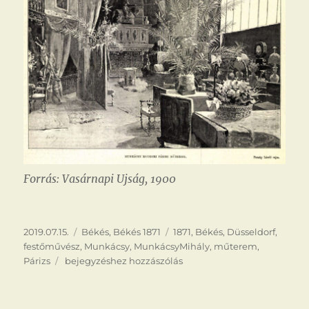
Forrás: Vasárnapi Ujság, 1900
Közzétéve
Kategória
Címke
2019.07.15.
Békés
,
Békés 1871
1871
,
Békés
,
Düsseldorf
,
festőművész
,
Munkácsy
,
MunkácsyMihály
,
műterem
,
Munkácsy
Párizs
bejegyzéshez hozzászólás
Párizsban