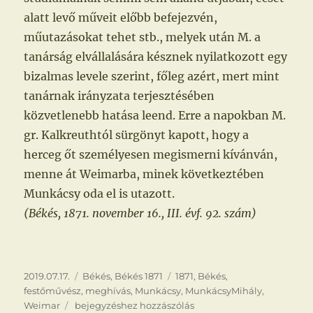
alatt levő műveit előbb befejezvén,
műutazásokat tehet stb., melyek után M. a
tanárság elvállalására késznek nyilatkozott egy
bizalmas levele szerint, főleg azért, mert mint
tanárnak irányzata terjesztésében
közvetlenebb hatása leend. Erre a napokban M.
gr. Kalkreuthtól sürgönyt kapott, hogy a
herceg őt személyesen megismerni kívánván,
menne át Weimarba, minek következtében
Munkácsy oda el is utazott.
(Békés, 1871. november 16., III. évf. 92. szám)
Közzétéve
Kategória
Címke
2019.07.17.
Békés
,
Békés 1871
1871
,
Békés
,
festőművész
,
meghívás
,
Munkácsy
,
MunkácsyMihály
,
Munkácsy
Weimar
bejegyzéshez hozzászólás