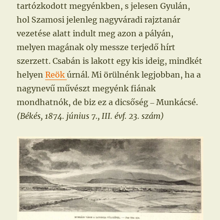
tartózkodott megyénkben, s jelesen Gyulán,
hol Szamosi jelenleg nagyváradi rajztanár
vezetése alatt indult meg azon a pályán,
melyen magának oly messze terjedő hírt
szerzett. Csabán is lakott egy kis ideig, mindkét
helyen
Reök
úrnál. Mi örülnénk legjobban, ha a
nagynevű művészt megyénk fiának
mondhatnók, de biz ez a dicsőség ‒ Munkácsé.
(Békés, 1874. június 7., III. évf. 23. szám)