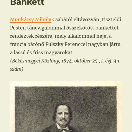
Bankett
Munkácsy Mihály
Csabáról eltávozván, tisztelői
Pesten táncvigalommal összekötött bankettet
rendeztek részére, mely alkalommal neje, a
francia bárónő Pulszky Ferenccel nagyban járta
a lassú és friss magyarokat.
(Békésmegyei Közlöny, 1874. október 25., I. évf. 39.
szám)