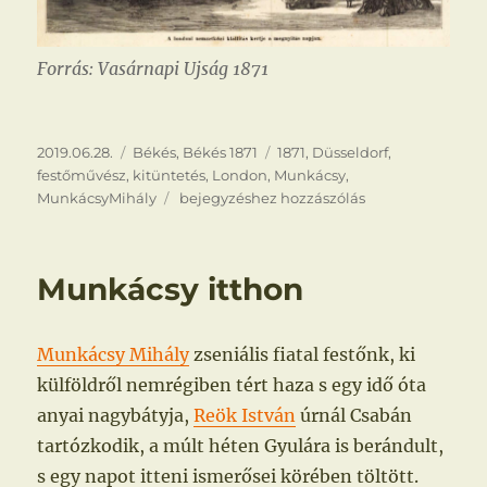
Forrás: Vasárnapi Ujság 1871
Közzétéve
Kategória
Címke
2019.06.28.
Békés
,
Békés 1871
1871
,
Düsseldorf
,
festőművész
,
kitüntetés
,
London
,
Munkácsy
,
Munkácsy
MunkácsyMihály
bejegyzéshez hozzászólás
Londonban
Munkácsy itthon
Munkácsy Mihály
zseniális fiatal festőnk, ki
külföldről nemrégiben tért haza s egy idő óta
anyai nagybátyja,
Reök István
úrnál Csabán
tartózkodik, a múlt héten Gyulára is berándult,
s egy napot itteni ismerősei körében töltött.