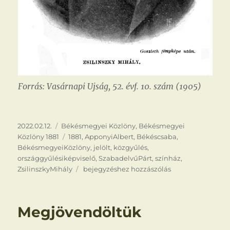
Forrás: Vasárnapi Ujság, 52. évf. 10. szám (1905)
Közzétéve
Kategória
2022.02.12.
Békésmegyei Közlöny
,
Békésmegyei
Címke
Közlöny 1881
1881
,
ApponyiAlbert
,
Békéscsaba
,
BékésmegyeiKözlöny
,
jelölt
,
közgyűlés
,
országgyűlésiképviselő
,
SzabadelvűPárt
,
színház
,
Zsilinszky
ZsilinszkyMihály
bejegyzéshez hozzászólás
Mihály
a
jelölt
Megjövendöltük