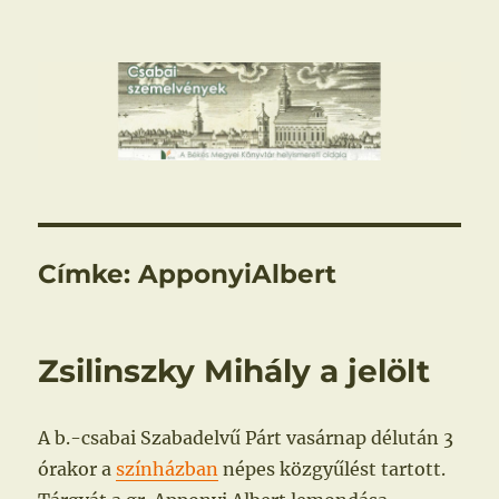
Csabai szemelvények
Címke:
ApponyiAlbert
Zsilinszky Mihály a jelölt
A b.-csabai Szabadelvű Párt vasárnap délután 3
órakor a
színházban
népes közgyűlést tartott.