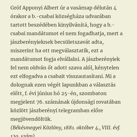
Gróf Apponyi Albert úr a vasárnap délután 4
órakor a b.-csabai községháza udvarában
tartott beszédében kinyilvánítá, hogy a b.-
csabai mandátumot el nem fogadhatja, mert a
jászberényieknek becsületszavát adta,
miszerint ha ott megválasztatik, ezt a
mandátumot fogja elvállalni. A jászberényiek
fel nem oldván őt adott szava alól, kénytelen
ezt elfogadva a csabait visszautasítani. Mi a
dolognak ezen végét lapunkban a választás
előtt, f. évi június hó 25-én, szombaton
megjelent 76. számának újdonsági rovatában
közlött jászberényi telegramban előre
megjövendöltük.
(Békésmegyei Közlöny, 1881. október 4., VIII. évf.
120. szám)