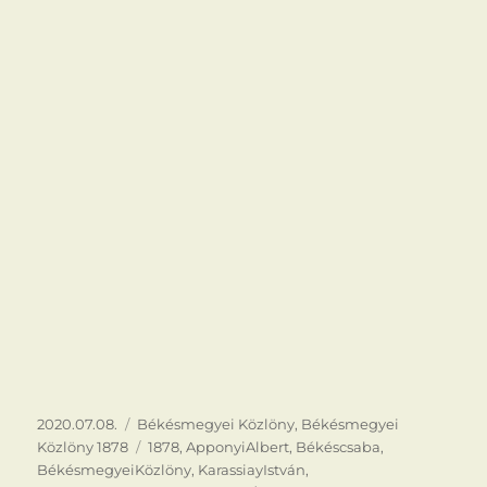
Közzétéve
Kategória
2020.07.08.
Békésmegyei Közlöny
,
Békésmegyei
Címke
Közlöny 1878
1878
,
ApponyiAlbert
,
Békéscsaba
,
BékésmegyeiKözlöny
,
KarassiayIstván
,