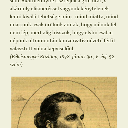
sem. Akármennyire tiszteljük a gróf urat, s
akármily elismeréssel vagyunk kénytelenek
lenni kiváló tehetsége iránt: mind miatta, mind
miattunk, csak örülünk annak, hogy nálunk fel
nem lép, mert alig hisszük, hogy elvhű csabai
népünk ultramontán konzervatív nézetű férfit
választott volna képviselőül.
(Békésmegyei Közlöny, 1878. június 30., V. évf. 52.
szám)