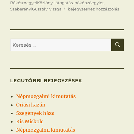
BékésmegyeiKözlöny
,
látogatás
,
nőképzőegylet
,
Grófi
SzeberényiGusztáv
,
vizsga
bejegyzéshez hozzászólás
látogatás
KER
Keresés
a
következő
kifejezésre:
LEGUTÓBBI BEJEGYZÉSEK
Népmozgalmi kimutatás
Óriási kazán
Szegények háza
Kis Miskolc
Népmozgalmi kimutatás