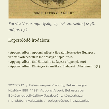
Forrás: Vasárnapi Ujság, 25. évf. 20. szám (1878.
május 19.)
Kapcsolódó irodalom:
• Apponyi Albert: Apponyi Albert válogatott levelezése. Budapest :
Veritas Történetkutató Int. : Magyar Napló, 2016
• Apponyi Albert: Emlékirataim. Budapest : Apponyi, 2016
• Apponyi Albert: Élmények és emlékek. Budapest : Athenaeum, 1933
Közzétéve
Kategória
2022.02.12.
Békésmegyei Közlöny
,
Békésmegyei
Címke
Közlöny 1881
1881
,
ApponyiAlbert
,
Békéscsaba
,
BékésmegyeiKözlöny
,
Jászberény
,
községháza
,
Megjövendöltük
mandátum
,
választás
bejegyzéshez hozzászólás