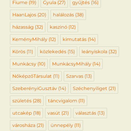
Fiume
(19)
Gyula
(27)
gyűjtés
(16)
HaanLajos
(20)
halálozás
(38)
házasság
(32)
kaszinó
(12)
KeményMihály
(12)
kimutatás
(14)
Körös
(11)
közlekedés
(15)
leányiskola
(32)
Munkácsy
(10)
MunkácsyMihály
(14)
NőképzőTársulat
(11)
Szarvas
(13)
SzeberényiGusztáv
(14)
Széchenyiliget
(21)
születés
(28)
táncvigalom
(11)
utcakép
(18)
vasút
(21)
választás
(13)
városháza
(21)
ünnepély
(11)