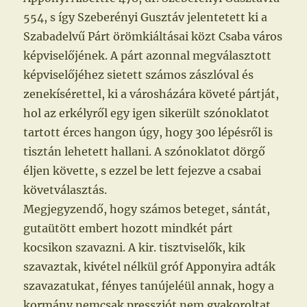
554, s így Szeberényi Gusztáv jelentetett ki a
Szabadelvű Párt örömkiáltásai közt Csaba város
képviselőjének. A párt azonnal megválasztott
képviselőjéhez sietett számos zászlóval és
zenekísérettel, ki a városházára követé pártját,
hol az erkélyről egy igen sikerült szónoklatot
tartott érces hangon úgy, hogy 300 lépésről is
tisztán lehetett hallani. A szónoklatot dörgő
éljen követte, s ezzel be lett fejezve a csabai
követválasztás.
Megjegyzendő, hogy számos beteget, sántát,
gutaütött embert hozott mindkét párt
kocsikon szavazni. A kir. tisztviselők, kik
szavaztak, kivétel nélkül gróf Apponyira adták
szavazatukat, fényes tanújeléül annak, hogy a
kormány nemcsak pressziót nem gyakoroltat