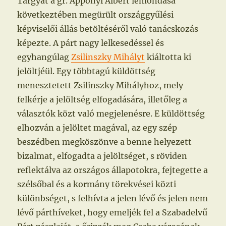
Tárgyát a gr. Apponyi Albert lemondása
következtében megürült országgyűlési
képviselői állás betöltéséről való tanácskozás
képezte. A párt nagy lelkesedéssel és
egyhangúlag
Zsilinszky Mihályt
kiáltotta ki
jelöltjéül. Egy többtagú küldöttség
menesztetett Zsilinszky Mihályhoz, mely
felkérje a jelöltség elfogadására, illetőleg a
választók közt való megjelenésre. E küldöttség
elhozván a jelöltet magával, az egy szép
beszédben megköszönve a benne helyezett
bizalmat, elfogadta a jelöltséget, s röviden
reflektálva az országos állapotokra, fejtegette a
szélsőbal és a kormány törekvései közti
különbséget, s felhívta a jelen lévő és jelen nem
lévő párthíveket, hogy emeljék fel a Szabadelvű