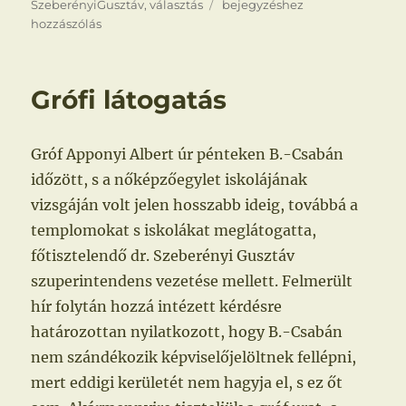
A
SzeberényiGusztáv
,
választás
bejegyzéshez
választás
hozzászólás
Csabán
Grófi látogatás
Gróf Apponyi Albert úr pénteken B.-Csabán
időzött, s a nőképzőegylet iskolájának
vizsgáján volt jelen hosszabb ideig, továbbá a
templomokat s iskolákat meglátogatta,
főtisztelendő dr. Szeberényi Gusztáv
szuperintendens vezetése mellett. Felmerült
hír folytán hozzá intézett kérdésre
határozottan nyilatkozott, hogy B.-Csabán
nem szándékozik képviselőjelöltnek fellépni,
mert eddigi kerületét nem hagyja el, s ez őt