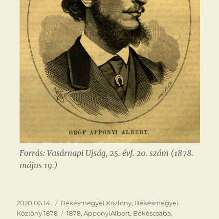
Forrás: Vasárnapi Ujság, 25. évf. 20. szám (1878.
május 19.)
Közzétéve
Kategória
2020.06.14.
Békésmegyei Közlöny
,
Békésmegyei
Címke
Közlöny 1878
1878
,
ApponyiAlbert
,
Békéscsaba
,