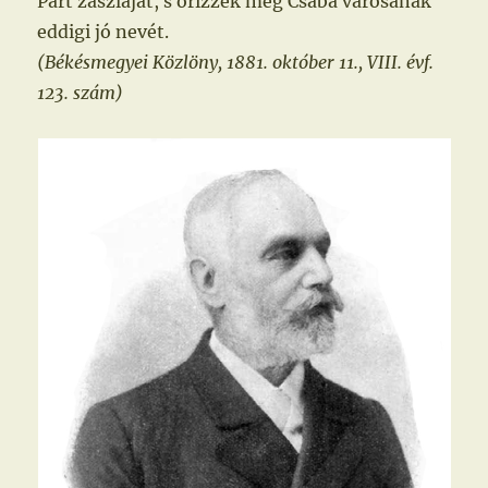
Párt zászlaját, s őrizzék meg Csaba városának
eddigi jó nevét.
(Békésmegyei Közlöny, 1881. október 11., VIII. évf.
123. szám)