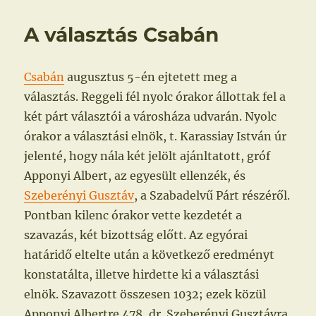
A választás Csabán
Csabán
augusztus 5-én ejtetett meg a
választás. Reggeli fél nyolc órakor állottak fel a
két párt választói a városháza udvarán. Nyolc
órakor a választási elnök, t. Karassiay István úr
jelenté, hogy nála két jelölt ajánltatott, gróf
Apponyi Albert, az egyesült ellenzék, és
Szeberényi Gusztáv
, a Szabadelvű Párt részéről.
Pontban kilenc órakor vette kezdetét a
szavazás, két bizottság előtt. Az egyórai
határidő eltelte után a következő eredményt
konstatálta, illetve hirdette ki a választási
elnök. Szavazott összesen 1032; ezek közül
Apponyi Albertre 478, dr. Szeberényi Gusztávra