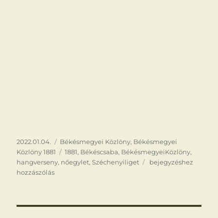
Közzétéve
Kategória
2022.01.04.
Békésmegyei Közlöny
,
Békésmegyei
Címke
Közlöny 1881
1881
,
Békéscsaba
,
BékésmegyeiKözlöny
,
Hangverseny
hangverseny
,
nőegylet
,
Széchenyiliget
bejegyzéshez
hozzászólás