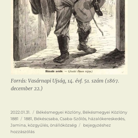
Forrás: Vasárnapi Ujság, 14. évf. 51. szám (1867.
december 22.)
Közzétéve
Kategória
2022.01.31.
Békésmegyei Közlöny
,
Békésmegyei Közlöny
Címke
1881
1881
,
Békéscsaba
,
Csaba-Szőlős
,
házalókereskedés
,
Megyei
Jamina
,
közgyűlés
,
önállóközség
bejegyzéshez
intézkedések
hozzászólás