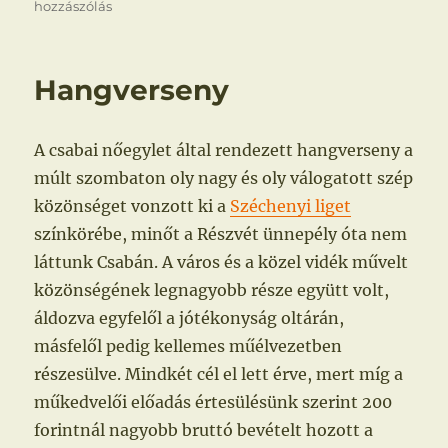
hozzászólás
Hangverseny
A csabai nőegylet által rendezett hangverseny a
múlt szombaton oly nagy és oly válogatott szép
közönséget vonzott ki a
Széchenyi liget
színkörébe, minőt a Részvét ünnepély óta nem
láttunk Csabán. A város és a közel vidék művelt
közönségének legnagyobb része együtt volt,
áldozva egyfelől a jótékonyság oltárán,
másfelől pedig kellemes műélvezetben
részesülve. Mindkét cél el lett érve, mert míg a
műkedvelői előadás értesülésünk szerint 200
forintnál nagyobb bruttó bevételt hozott a