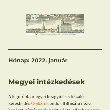
Csabai szemelvények
Hónap:
2022. január
Megyei intézkedések
A legutóbbi megyei közgyűlés a házaló
kereskedés
Csabán
leendő eltiltására nézve