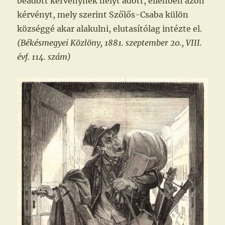
beadott kérvénynek helyt adott, ellenben azon
kérvényt, mely szerint Szőlős-Csaba külön
községgé akar alakulni, elutasítólag intézte el.
(Békésmegyei Közlöny, 1881. szeptember 20., VIII.
évf. 114. szám)