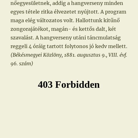
nőegyesületnek, addig a hangverseny minden
egyes tétele ritka élvezetet nyújtott. A program
maga elég változatos volt. Hallottunk kitűnő
zongorajátékot, magán- és kettős dalt, két
szavalást. A hangverseny utáni táncmulatság
reggeli 4 óráig tartott folytonos jó kedv mellett.
(Békésmegyei Közlöny, 1881. augusztus 9., VIII. évf.
96. szám)