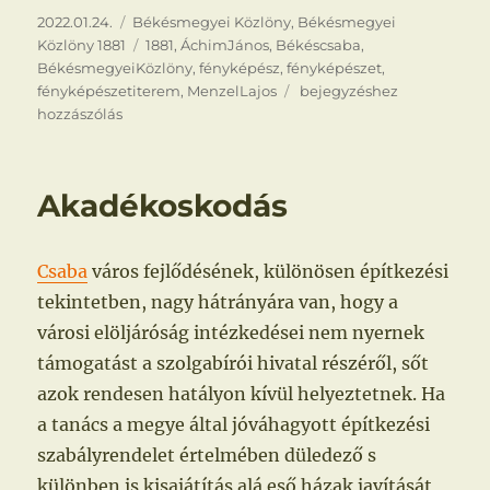
Közzétéve
Kategória
2022.01.24.
Békésmegyei Közlöny
,
Békésmegyei
Címke
Közlöny 1881
1881
,
ÁchimJános
,
Békéscsaba
,
BékésmegyeiKözlöny
,
fényképész
,
fényképészet
,
Fényképészeti
fényképészetiterem
,
MenzelLajos
bejegyzéshez
terem
hozzászólás
Akadékoskodás
Csaba
város fejlődésének, különösen építkezési
tekintetben, nagy hátrányára van, hogy a
városi elöljáróság intézkedései nem nyernek
támogatást a szolgabírói hivatal részéről, sőt
azok rendesen hatályon kívül helyeztetnek. Ha
a tanács a megye által jóváhagyott építkezési
szabályrendelet értelmében düledező s
különben is kisajátítás alá eső házak javítását