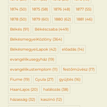
1874
(50)
1875
(58)
1876
(48)
1877
(55)
1878
(50)
1879
(60)
1880
(62)
1881
(46)
Békés
(91)
Békéscsaba
(449)
BékésmegyeiKözlöny
(364)
BékésmegyeiLapok
(42)
előadás
(14)
evangélikusegyház
(19)
evangélikustemplom
(11)
festőművész
(17)
Fiume
(19)
Gyula
(27)
gyűjtés
(16)
HaanLajos
(20)
halálozás
(38)
házasság
(32)
kaszinó
(12)