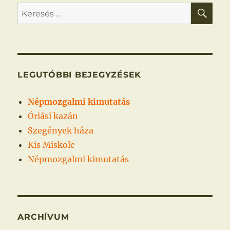
KER
Keresés
a
következő
kifejezésre:
LEGUTÓBBI BEJEGYZÉSEK
Népmozgalmi kimutatás
Óriási kazán
Szegények háza
Kis Miskolc
Népmozgalmi kimutatás
ARCHÍVUM