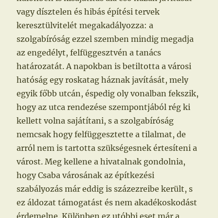
vagy dísztelen és hibás építési tervek
keresztülvitelét megakadályozza: a
szolgabíróság ezzel szemben mindig megadja
az engedélyt, felfüggesztvén a tanács
határozatát. A napokban is betiltotta a városi
hatóság egy roskatag háznak javítását, mely
egyik főbb utcán, éspedig oly vonalban fekszik,
hogy az utca rendezése szempontjából rég ki
kellett volna sajátítani, s a szolgabíróság
nemcsak hogy felfüggesztette a tilalmat, de
arról nem is tartotta szükségesnek értesíteni a
várost. Meg kellene a hivatalnak gondolnia,
hogy Csaba városának az építkezési
szabályozás már eddig is százezreibe került, s
ez áldozat támogatást és nem akadékoskodást
érdemelne. Különben ez utóbbi eset már a