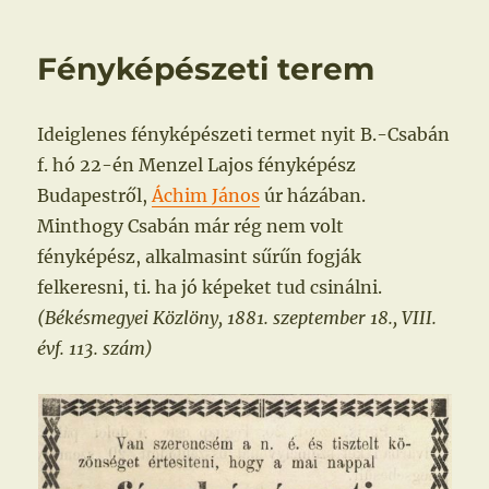
Fényképészeti terem
Ideiglenes fényképészeti termet nyit B.-Csabán
f. hó 22-én Menzel Lajos fényképész
Budapestről,
Áchim János
úr házában.
Minthogy Csabán már rég nem volt
fényképész, alkalmasint sűrűn fogják
felkeresni, ti. ha jó képeket tud csinálni.
(Békésmegyei Közlöny, 1881. szeptember 18., VIII.
évf. 113. szám)