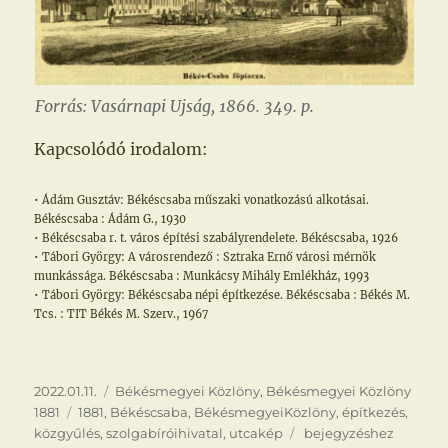
Forrás: Vasárnapi Ujság, 1866. 349. p.
Kapcsolódó irodalom:
• Ádám Gusztáv: Békéscsaba műszaki vonatkozású alkotásai.
Békéscsaba : Ádám G., 1930
• Békéscsaba r. t. város építési szabályrendelete. Békéscsaba, 1926
• Tábori György: A városrendező : Sztraka Ernő városi mérnök
munkássága. Békéscsaba : Munkácsy Mihály Emlékház, 1993
• Tábori György: Békéscsaba népi építkezése. Békéscsaba : Békés M.
Tcs. : TIT Békés M. Szerv., 1967
Közzétéve
Kategória
2022.01.11.
Békésmegyei Közlöny
,
Békésmegyei Közlöny
Címke
1881
1881
,
Békéscsaba
,
BékésmegyeiKözlöny
,
építkezés
,
Akadékoskodás
közgyűlés
,
szolgabíróihivatal
,
utcakép
bejegyzéshez