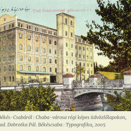
 Békés-Csabáról : Chaba-városa régi képes üdvözlőlapokon,
d. Dobrotka Pál. Békéscsaba : Typografika, 2005