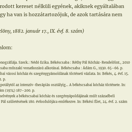
rodott kereset nélküli egyének, akiknek egyáltalában
gy ha van is hozzátartozójuk, de azok tartására nem
öny, 1882. január 17., IX. évf. 8. szám)
alom:
nográfiája. Szerk.: Nédó Erika. Békéscsaba : Réthy Pál Kórház-Rendelőint., 2010
saba műszaki vonatkozású alkotásai. Békéscsaba : Ádám G., 1930. 65–66. p.
bai városi kórház és szegénygyámoldának történeti vázlata. In: Békés, 4. évf. 15.
. p.
potálytól az intenzív-therápiás osztályig… A békéscsabai kórház története. In:
szám (1974) 187–200. p.
elvények a békéscsabai kórház és szegényápoldájának múlt századbeli
Pál születésének 180. évfordulójára emlékezve. In: Békési Élet, 24. évf. 2. szám