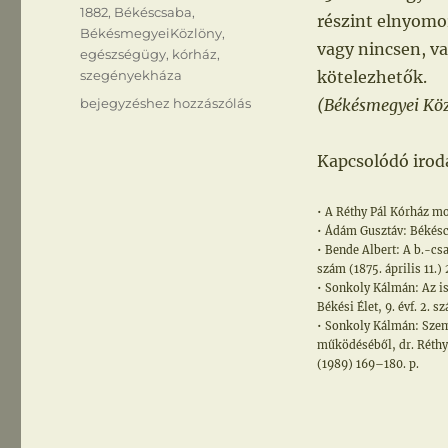
Címke
1882
,
Békéscsaba
,
részint elnyomo
BékésmegyeiKözlöny
,
vagy nincsen, va
egészségügy
,
kórház
,
szegényekháza
kötelezhetők.
Szegények
bejegyzéshez hozzászólás
(Békésmegyei Közl
háza
Kapcsolódó irod
• A Réthy Pál Kórház mo
• Ádám Gusztáv: Békésc
• Bende Albert: A b.-csa
szám (1875. április 11.) 2
• Sonkoly Kálmán: Az is
Békési Élet, 9. évf. 2. 
• Sonkoly Kálmán: Szem
működéséből, dr. Réthy 
(1989) 169–180. p.