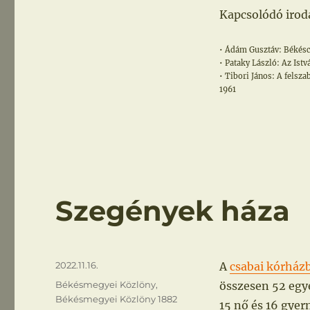
Kapcsolódó irod
• Ádám Gusztáv: Békésc
• Pataky László: Az Istv
• Tibori János: A felsz
1961
Szegények háza
Közzétéve
2022.11.16.
A
csabai kórház
Kategória
Békésmegyei Közlöny
,
összesen 52 egyé
Békésmegyei Közlöny 1882
15 nő és 16 gyer