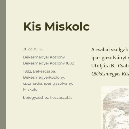
Kis Miskolc
Közzétéve
2022.09.16.
A csabai szolga
Kategória
Békésmegyei Közlöny
,
iparigazolványt 
Békésmegyei Közlöny 1882
Utoljára B.-Csab
Címke
1882
,
Békéscsaba
,
(Békésmegyei Közl
BékésmegyeiKözlöny
,
csizmadia
,
iparigazolvány
,
Miskolc
Kis
bejegyzéshez hozzászólás
Miskolc