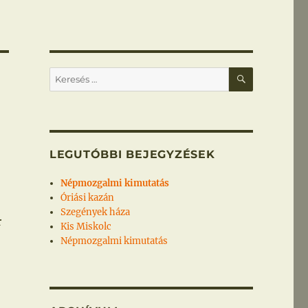
KERESÉS
Keresés
a
következő
kifejezésre:
LEGUTÓBBI BEJEGYZÉSEK
Népmozgalmi kimutatás
Óriási kazán
Szegények háza
r
Kis Miskolc
Népmozgalmi kimutatás