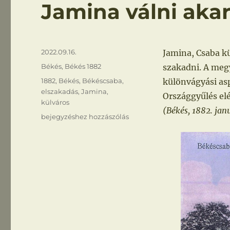
Jamina válni aka
Közzétéve
2022.09.16.
Jamina, Csaba k
Kategória
Békés
,
Békés 1882
szakadni. A meg
Címke
1882
,
Békés
,
Békéscsaba
,
különvágyási asp
elszakadás
,
Jamina
,
Országgyűlés elé 
külváros
(Békés, 1882. janu
Jamina
bejegyzéshez hozzászólás
válni
akar