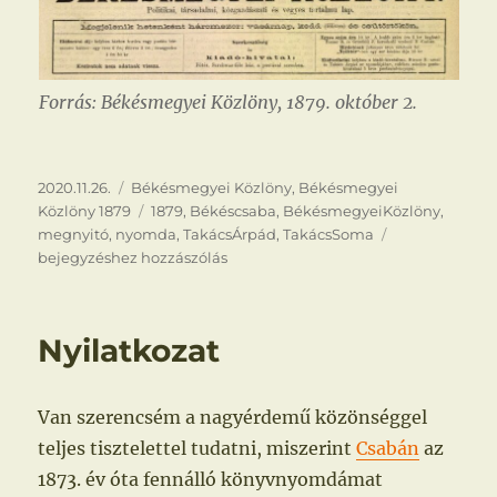
Forrás: Békésmegyei Közlöny, 1879. október 2.
Közzétéve
Kategória
2020.11.26.
Békésmegyei Közlöny
,
Békésmegyei
Címke
Közlöny 1879
1879
,
Békéscsaba
,
BékésmegyeiKözlöny
,
Második
megnyitó
,
nyomda
,
TakácsÁrpád
,
TakácsSoma
nyomda
bejegyzéshez hozzászólás
B.-
Csabán
Nyilatkozat
Van szerencsém a nagyérdemű közönséggel
teljes tisztelettel tudatni, miszerint
Csabán
az
1873. év óta fennálló könyvnyomdámat