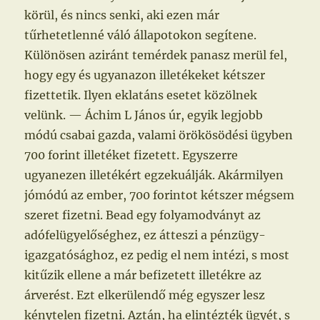
körül, és nincs senki, aki ezen már
tűrhetetlenné váló állapotokon segítene.
Különösen aziránt temérdek panasz merül fel,
hogy egy és ugyanazon illetékeket kétszer
fizettetik. Ilyen eklatáns esetet közölnek
velünk. — Áchim L János úr, egyik legjobb
módú csabai gazda, valami örökösödési ügyben
700 forint illetéket fizetett. Egyszerre
ugyanezen illetékért egzekuálják. Akármilyen
jómódú az ember, 700 forintot kétszer mégsem
szeret fizetni. Bead egy folyamodványt az
adófelügyelőséghez, ez átteszi a pénzügy-
igazgatósághoz, ez pedig el nem intézi, s most
kitűzik ellene a már befizetett illetékre az
árverést. Ezt elkerülendő még egyszer lesz
kénytelen fizetni. Aztán, ha elintézték ügyét, s