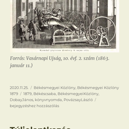
Forrás: Vasárnapi Ujság, 10. évf. 2. szám (1863.
január 11.)
Közzétéve
Kategória
2020.11.25.
Békésmegyei Közlöny
,
Békésmegyei Közlöny
Címke
1879
1879
,
Békéscsaba
,
BékésmegyeiKözlöny
,
Nyilatkozat
DobayJános
,
könyvnyomda
,
PovázsayLászló
bejegyzéshez hozzászólás