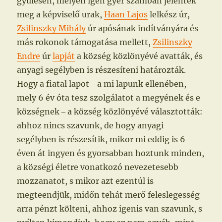
gyűlésén, melyen igen gyér számban jelentek
meg a képviselő urak,
Haan Lajos
lelkész úr,
Zsilinszky Mihály
úr apósának indítványára és
más rokonok támogatása mellett,
Zsilinszky
Endre
úr
lapját
a község közlönyévé avatták, és
anyagi segélyben is részesíteni határozták.
Hogy a fiatal lapot ‒ a mi lapunk ellenében,
mely 6 év óta tesz szolgálatot a megyének és e
községnek ‒ a község közlönyévé választották:
ahhoz nincs szavunk, de hogy anyagi
segélyben is részesítik, mikor mi eddig is 6
éven át ingyen és gyorsabban hoztunk minden,
a községi életre vonatkozó nevezetesebb
mozzanatot, s mikor azt ezentúl is
megteendjük, midőn tehát merő feleslegesség
arra pénzt költeni, ahhoz igenis van szavunk, s