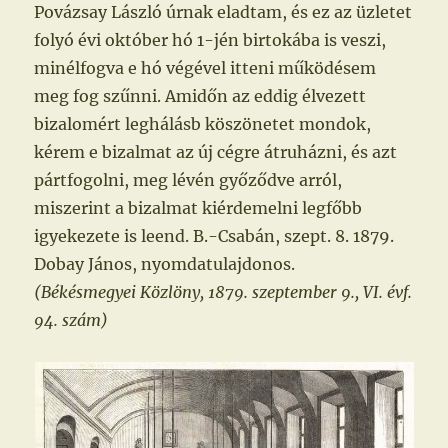
Povázsay László úrnak eladtam, és ez az üzletet
folyó évi október hó 1-jén birtokába is veszi,
minélfogva e hó végével itteni működésem
meg fog szűnni. Amidőn az eddig élvezett
bizalomért leghálásb köszönetet mondok,
kérem e bizalmat az új cégre átruházni, és azt
pártfogolni, meg lévén győződve arról,
miszerint a bizalmat kiérdemelni legfőbb
igyekezete is leend. B.-Csabán, szept. 8. 1879.
Dobay János, nyomdatulajdonos.
(Békésmegyei Közlöny, 1879. szeptember 9., VI. évf.
94. szám)