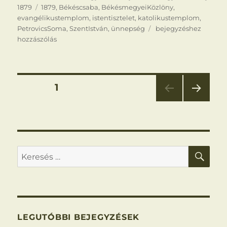
Címke
1879
1879
,
Békéscsaba
,
BékésmegyeiKözlöny
,
evangélikustemplom
,
istentisztelet
,
katolikustemplom
,
Augusztus
PetrovicsSoma
,
SzentIstván
,
ünnepség
bejegyzéshez
20.
hozzászólás
Bejegyzések
OLDAL
1
KÖV
lapozása
ETKE
ZŐ
OLD
AL
KER
Keresés
a
következő
kifejezésre:
LEGUTÓBBI BEJEGYZÉSEK