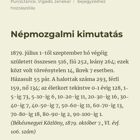
Hangverseny
PurcsiJancsi
,
Vigadó
,
zenekar
bejegyzéshez
hozzászólás
Népmozgalmi kimutatás
1879. július 1-től szeptember hó végéig
született összesen 516, fiú 252, leány 264; ezek
közt volt törvénytelen 14, ikrek 7 esetben.
Házasult 55 pár. A halottak száma 293, férfi
159, nő 134; az életkort tekintve 0‒1 évig 128, 1‒
5-ig 73, 5‒10-ig 6, 10‒20-ig 11, 20‒30-ig 16, 30‒
40-ig 7, 40‒50-ig 7, 50‒60-ig 11, 60‒70-ig 13,
70‒80-ig 18, 80‒90-ig 2, 90‒100-ig 1.
(Békésmegyei Közlöny, 1879. október 7., VI. évf.
106. szám)