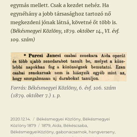
egymás mellett. Csak a kezdet nehéz. Ha
egynéhány a jobb társasághoz tartozó nő
megkezdeni jónak látná, követné őt több is.
(Békésmegyei Közlöny, 1879. október 14., VI. évf.
109. szám)
Forrás: Békésmegyei Közlöny, 6. évf. 106. szám
(1879. október 7.) 1. p.
Közzétéve
Kategória
2020.12.14.
Békésmegyei Közlöny
,
Békésmegyei
Címke
Közlöny 1879
1879
,
Aida
,
Békéscsaba
,
BékésmegyeiKözlöny
,
gabonacsarnok
,
hangverseny
,