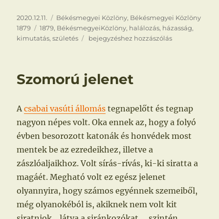
Közzétéve
Kategória
2020.12.11.
Békésmegyei Közlöny
,
Békésmegyei Közlöny
Címke
1879
1879
,
BékésmegyeiKözlöny
,
halálozás
,
házasság
,
Népmozgalmi
kimutatás
,
születés
bejegyzéshez hozzászólás
kimutatás
Szomorú jelenet
A
csabai vasúti állomás
tegnapelőtt és tegnap
nagyon népes volt. Oka ennek az, hogy a folyó
évben besorozott katonák és honvédek most
mentek be az ezredeikhez, illetve a
zászlóaljaikhoz. Volt sírás-rívás, ki-ki siratta a
magáét. Megható volt ez egész jelenet
olyannyira, hogy számos egyénnek szemeiből,
még olyanokéból is, akiknek nem volt kit
siratniok ‒ látva a siránkozókat ‒, szintén