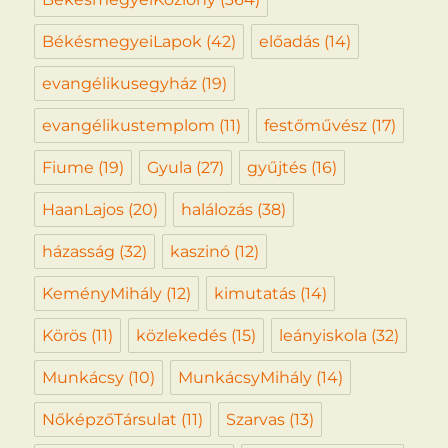
BékésmegyeiLapok
(42)
előadás
(14)
evangélikusegyház
(19)
evangélikustemplom
(11)
festőművész
(17)
Fiume
(19)
Gyula
(27)
gyűjtés
(16)
HaanLajos
(20)
halálozás
(38)
házasság
(32)
kaszinó
(12)
KeményMihály
(12)
kimutatás
(14)
Körös
(11)
közlekedés
(15)
leányiskola
(32)
Munkácsy
(10)
MunkácsyMihály
(14)
NőképzőTársulat
(11)
Szarvas
(13)