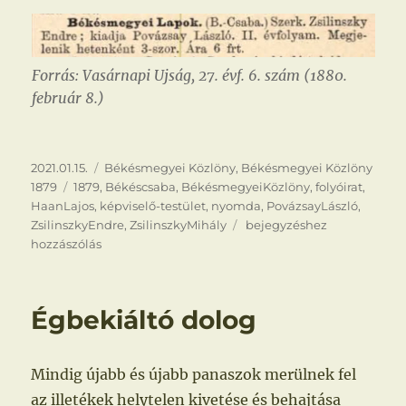
Forrás: Vasárnapi Ujság, 27. évf. 6. szám (1880.
február 8.)
Közzétéve
Kategória
2021.01.15.
Békésmegyei Közlöny
,
Békésmegyei Közlöny
Címke
1879
1879
,
Békéscsaba
,
BékésmegyeiKözlöny
,
folyóirat
,
HaanLajos
,
képviselő-testület
,
nyomda
,
PovázsayLászló
,
A
ZsilinszkyEndre
,
ZsilinszkyMihály
bejegyzéshez
bosszú
hozzászólás
Égbekiáltó dolog
Mindig újabb és újabb panaszok merülnek fel
az illetékek helytelen kivetése és behajtása