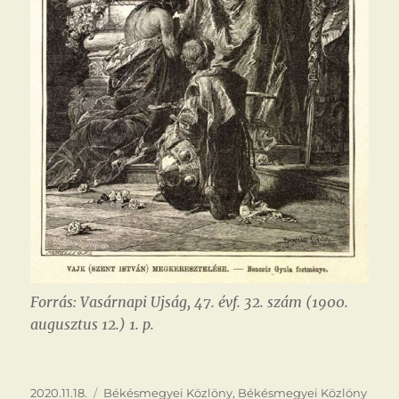
Forrás: Vasárnapi Ujság, 47. évf. 32. szám (1900.
augusztus 12.) 1. p.
Közzétéve
Kategória
2020.11.18.
Békésmegyei Közlöny
,
Békésmegyei Közlöny