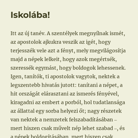
Iskolába!
Itt az új tanév. A szentélyek megnyílnak ismét,
az apostolok ajkukra veszik az igét, hogy
terjesszék vele azt a fényt, mely megvilágosítja
majd a népek lelkeit, hogy azok megértsék,
szeressék egymást, hogy boldogok lehessenek.
Igen, tanítók, ti apostolok vagytok, nektek a
legszentebb hivatás jutott: tanítani a népet, a
hit országát elárasztani az ismerés fényével,
kiragadni az embert a porból, hol tudatlansága
az állattal egy sorba helyezi őt; nagy részetek
van nektek a nemzetek felszabadításában ‒
mert hiszen csak művelt nép lehet szabad ‒, és
a népek boldogításában, mert hiszen csak