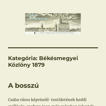
Csabai szemelvények
Kategória:
Békésmegyei
Közlöny 1879
A bosszú
Csaba város képviselő-testületének keddi