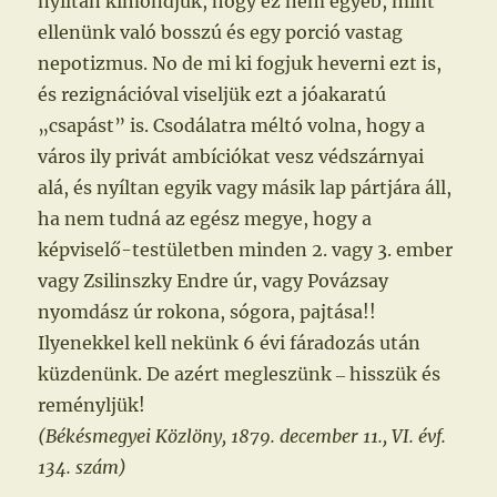
nyíltan kimondjuk, hogy ez nem egyéb, mint
ellenünk való bosszú és egy porció vastag
nepotizmus. No de mi ki fogjuk heverni ezt is,
és rezignációval viseljük ezt a jóakaratú
„csapást” is. Csodálatra méltó volna, hogy a
város ily privát ambíciókat vesz védszárnyai
alá, és nyíltan egyik vagy másik lap pártjára áll,
ha nem tudná az egész megye, hogy a
képviselő-testületben minden 2. vagy 3. ember
vagy Zsilinszky Endre úr, vagy Povázsay
nyomdász úr rokona, sógora, pajtása!!
Ilyenekkel kell nekünk 6 évi fáradozás után
küzdenünk. De azért megleszünk ‒ hisszük és
reményljük!
(Békésmegyei Közlöny, 1879. december 11., VI. évf.
134. szám)