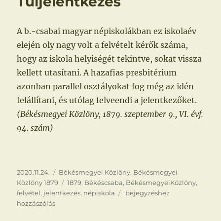
Túljelentkezés
A b.-csabai magyar népiskolákban ez iskolaév
elején oly nagy volt a felvételt kérők száma,
hogy az iskola helyiségét tekintve, sokat vissza
kellett utasítani. A hazafias presbitérium
azonban parallel osztályokat fog még az idén
felállítani, és utólag felveendi a jelentkezőket.
(Békésmegyei Közlöny, 1879. szeptember 9., VI. évf.
94. szám)
Közzétéve
Kategória
2020.11.24.
Békésmegyei Közlöny
,
Békésmegyei
Címke
Közlöny 1879
1879
,
Békéscsaba
,
BékésmegyeiKözlöny
,
Túljelentkezés
felvétel
,
jelentkezés
,
népiskola
bejegyzéshez
hozzászólás