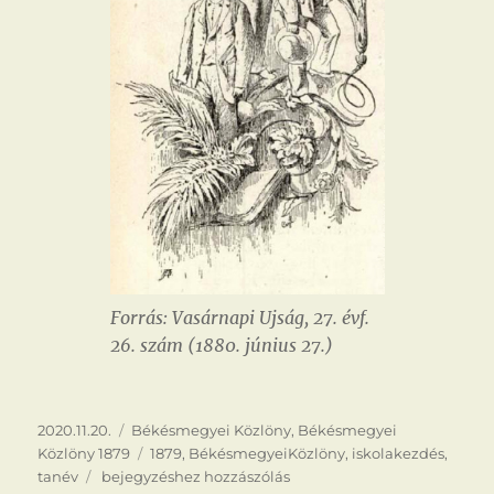
Forrás: Vasárnapi Ujság, 27. évf.
26. szám (1880. június 27.)
Közzétéve
Kategória
2020.11.20.
Békésmegyei Közlöny
,
Békésmegyei
Címke
Közlöny 1879
1879
,
BékésmegyeiKözlöny
,
iskolakezdés
,
Iskolába!
tanév
bejegyzéshez hozzászólás