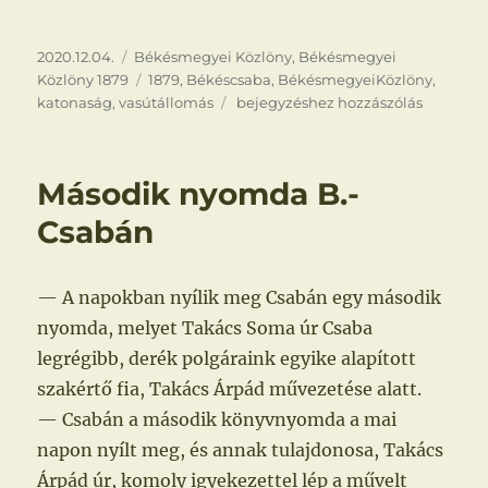
Közzétéve
Kategória
2020.12.04.
Békésmegyei Közlöny
,
Békésmegyei
Címke
Közlöny 1879
1879
,
Békéscsaba
,
BékésmegyeiKözlöny
,
Szomorú
katonaság
,
vasútállomás
bejegyzéshez hozzászólás
jelenet
Második nyomda B.-
Csabán
— A napokban nyílik meg Csabán egy második
nyomda, melyet Takács Soma úr Csaba
legrégibb, derék polgáraink egyike alapított
szakértő fia, Takács Árpád művezetése alatt.
— Csabán a második könyvnyomda a mai
napon nyílt meg, és annak tulajdonosa, Takács
Árpád úr, komoly igyekezettel lép a művelt