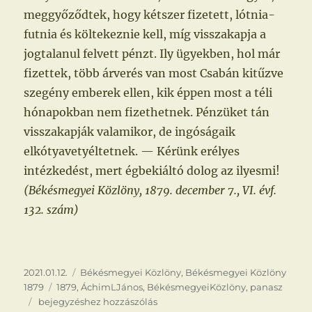
meggyőződtek, hogy kétszer fizetett, lótnia-
futnia és költekeznie kell, míg visszakapja a
jogtalanul felvett pénzt. Ily ügyekben, hol már
fizettek, több árverés van most Csabán kitűzve
szegény emberek ellen, kik éppen most a téli
hónapokban nem fizethetnek. Pénzüket tán
visszakapják valamikor, de ingóságaik
elkótyavetyéltetnek. — Kérünk erélyes
intézkedést, mert égbekiáltó dolog az ilyesmi!
(Békésmegyei Közlöny, 1879. december 7., VI. évf.
132. szám)
Közzétéve
Kategória
2021.01.12.
Békésmegyei Közlöny
,
Békésmegyei Közlöny
Címke
1879
1879
,
ÁchimLJános
,
BékésmegyeiKözlöny
,
panasz
Égbekiáltó
bejegyzéshez hozzászólás