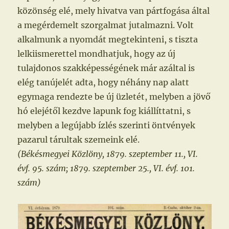
közönség elé, mely hivatva van pártfogása által
a megérdemelt szorgalmat jutalmazni. Volt
alkalmunk a nyomdát megtekinteni, s tiszta
lelkiismerettel mondhatjuk, hogy az új
tulajdonos szakképességének már azáltal is
elég tanújelét adta, hogy néhány nap alatt
egymaga rendezte be új üzletét, melyben a jövő
hó elejétől kezdve lapunk fog kiállíttatni, s
melyben a legújabb ízlés szerinti öntvények
pazarul tárultak szemeink elé.
(Békésmegyei Közlöny, 1879. szeptember 11., VI.
évf. 95. szám; 1879. szeptember 25., VI. évf. 101.
szám)