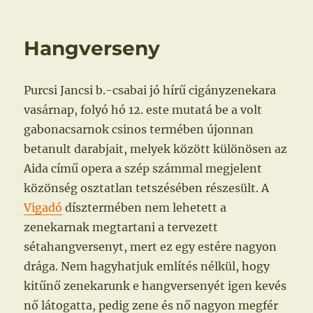
dolog
Hangverseny
Purcsi Jancsi b.-csabai jó hírű cigányzenekara
vasárnap, folyó hó 12. este mutatá be a volt
gabonacsarnok csinos termében újonnan
betanult darabjait, melyek között különösen az
Aida című opera a szép számmal megjelent
közönség osztatlan tetszésében részesült. A
Vigadó
dísztermében nem lehetett a
zenekarnak megtartani a tervezett
sétahangversenyt, mert ez egy estére nagyon
drága. Nem hagyhatjuk említés nélkül, hogy
kitűnő zenekarunk e hangversenyét igen kevés
nő látogatta, pedig zene és nő nagyon megfér