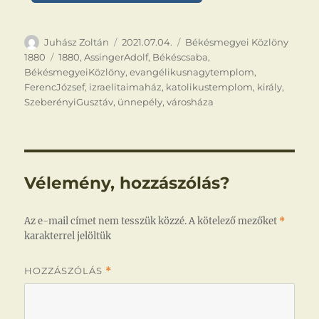
Szerző
Közzétéve
Kategória
Juhász Zoltán
2021.07.04.
Békésmegyei Közlöny
Címke
1880
1880
,
AssingerAdolf
,
Békéscsaba
,
BékésmegyeiKözlöny
,
evangélikusnagytemplom
,
FerencJózsef
,
izraelitaimaház
,
katolikustemplom
,
király
,
SzeberényiGusztáv
,
ünnepély
,
városháza
Vélemény, hozzászólás?
Az e-mail címet nem tesszük közzé.
A kötelező mezőket
*
karakterrel jelöltük
HOZZÁSZÓLÁS
*