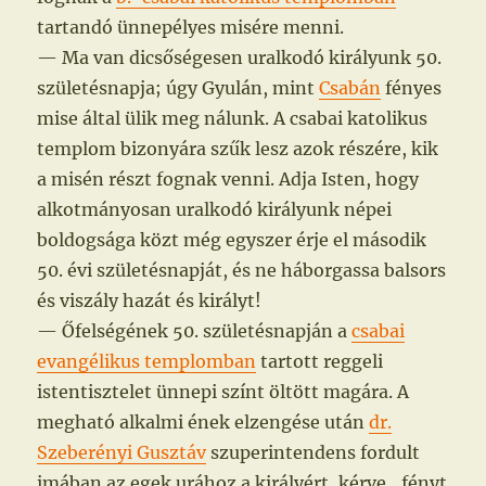
tartandó ünnepélyes misére menni.
— Ma van dicsőségesen uralkodó királyunk 50.
születésnapja; úgy Gyulán, mint
Csabán
fényes
mise által ülik meg nálunk. A csabai katolikus
templom bizonyára szűk lesz azok részére, kik
a misén részt fognak venni. Adja Isten, hogy
alkotmányosan uralkodó királyunk népei
boldogsága közt még egyszer érje el második
50. évi születésnapját, és ne háborgassa balsors
és viszály hazát és királyt!
— Őfelségének 50. születésnapján a
csabai
evangélikus templomban
tartott reggeli
istentisztelet ünnepi színt öltött magára. A
megható alkalmi ének elzengése után
dr.
Szeberényi Gusztáv
szuperintendens fordult
imában az egek urához a királyért, kérve „fényt