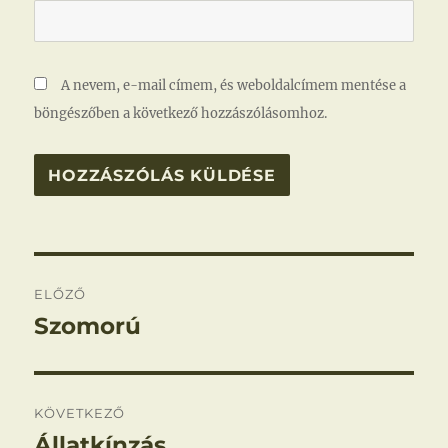
A nevem, e-mail címem, és weboldalcímem mentése a
böngészőben a következő hozzászólásomhoz.
Bejegyzés
ELŐZŐ
navigáció
Szomorú
Korábbi
bejegyzés:
KÖVETKEZŐ
Állatkínzás
Következő