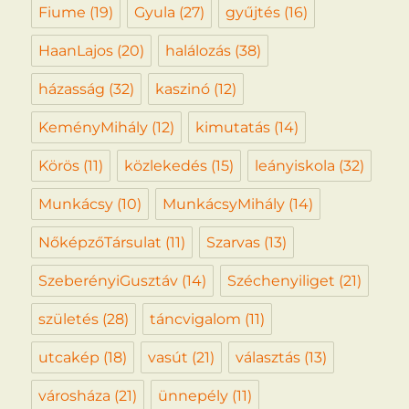
Fiume
(19)
Gyula
(27)
gyűjtés
(16)
HaanLajos
(20)
halálozás
(38)
házasság
(32)
kaszinó
(12)
KeményMihály
(12)
kimutatás
(14)
Körös
(11)
közlekedés
(15)
leányiskola
(32)
Munkácsy
(10)
MunkácsyMihály
(14)
NőképzőTársulat
(11)
Szarvas
(13)
SzeberényiGusztáv
(14)
Széchenyiliget
(21)
születés
(28)
táncvigalom
(11)
utcakép
(18)
vasút
(21)
választás
(13)
városháza
(21)
ünnepély
(11)