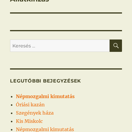
bejegyzés:
KER
Keresés
a
következő
kifejezésre:
LEGUTÓBBI BEJEGYZÉSEK
Népmozgalmi kimutatás
Óriási kazán
Szegények háza
Kis Miskolc
Népmozgalmi kimutatás