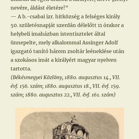
nevére, áldást életére!”
— A b.-csabai izr. hitközség a felséges király
50. születésnapját szerdán délelőtt 11 órakor a
helybeli imaházban istentisztelet által
ünnepelte, mely alkalommal Assinger Adolf
igazgató tanító három zsoltár leéneklése után
a szokásos imát a királyért magyar nyelven
tartotta.
(Békésmegyei Közlöny, 1880. augusztus 14., VII.
évf. 156. szám; 1880. augusztus 18., VII. évf. 159.
szám; 1880. augusztus 22., VII. évf. 161. szám)