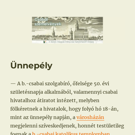
Csabai szemelvények
Ünnepély
— A b.-csabai szolgabíró, őfelsége 50. évi
születésnapja alkalmából, valamennyi csabai
hivatalhoz átiratot intézett, melyben
fölkéretnek a hivatalok, hogy folyó hó 18-án,
mint az ünnepély napján, a
városházán
megjelenni szíveskedjenek, honnét testületileg
fognak a
b.-csabai katolikus templomban