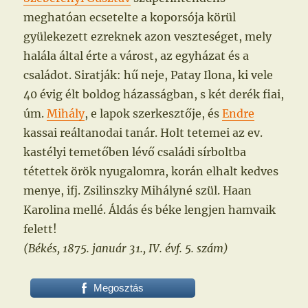
meghatóan ecsetelte a koporsója körül
gyülekezett ezreknek azon veszteséget, mely
halála által érte a várost, az egyházat és a
családot. Siratják: hű neje, Patay Ilona, ki vele
40 évig élt boldog házasságban, s két derék fiai,
úm.
Mihály
, e lapok szerkesztője, és
Endre
kassai reáltanodai tanár. Holt tetemei az ev.
kastélyi temetőben lévő családi sírboltba
tétettek örök nyugalomra, korán elhalt kedves
menye, ifj. Zsilinszky Mihályné szül. Haan
Karolina mellé. Áldás és béke lengjen hamvaik
felett!
(Békés, 1875. január 31., IV. évf. 5. szám)
Megosztás