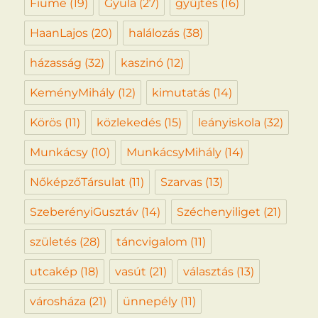
Fiume
(19)
Gyula
(27)
gyűjtés
(16)
HaanLajos
(20)
halálozás
(38)
házasság
(32)
kaszinó
(12)
KeményMihály
(12)
kimutatás
(14)
Körös
(11)
közlekedés
(15)
leányiskola
(32)
Munkácsy
(10)
MunkácsyMihály
(14)
NőképzőTársulat
(11)
Szarvas
(13)
SzeberényiGusztáv
(14)
Széchenyiliget
(21)
születés
(28)
táncvigalom
(11)
utcakép
(18)
vasút
(21)
választás
(13)
városháza
(21)
ünnepély
(11)