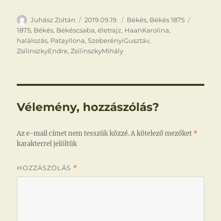
Szerző
Közzétéve
Kategória
Címke
Juhász Zoltán
2019.09.19.
Békés
,
Békés 1875
1875
,
Békés
,
Békéscsaba
,
életrajz
,
HaanKarolina
,
halálozás
,
PatayIlona
,
SzeberényiGusztáv
,
ZsilinszkyEndre
,
ZsilinszkyMihály
Vélemény, hozzászólás?
Az e-mail címet nem tesszük közzé.
A kötelező mezőket
*
karakterrel jelöltük
HOZZÁSZÓLÁS
*