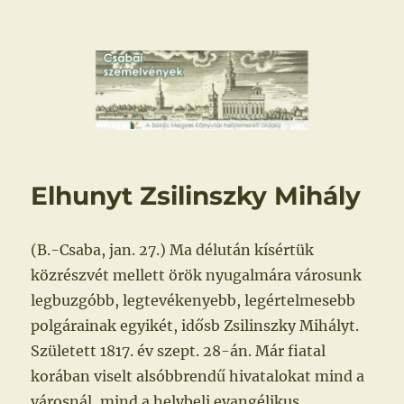
Csabai szemelvények
Elhunyt Zsilinszky Mihály
(B.-Csaba, jan. 27.) Ma délután kísértük
közrészvét mellett örök nyugalmára városunk
legbuzgóbb, legtevékenyebb, legértelmesebb
polgárainak egyikét, idősb Zsilinszky Mihályt.
Született 1817. év szept. 28-án. Már fiatal
korában viselt alsóbbrendű hivatalokat mind a
városnál, mind a helybeli evangélikus