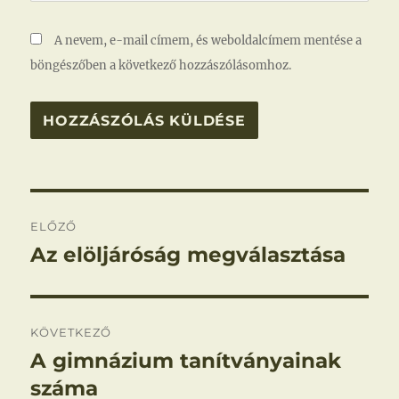
A nevem, e-mail címem, és weboldalcímem mentése a
böngészőben a következő hozzászólásomhoz.
Bejegyzés
ELŐZŐ
navigáció
Az elöljáróság megválasztása
Korábbi
bejegyzés:
KÖVETKEZŐ
A gimnázium tanítványainak
Következő
bejegyzés:
száma