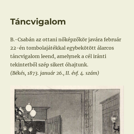
a
leánynevelde
javára
Táncvigalom
B.-Csabán az ottani nőképzőkör javára február
22-én tombolajátékkal egybekötött álarcos
táncvigalom leend, amelynek a cél iránti
tekintetből szép sikert óhajtunk.
(Békés, 1873. január 26., II. évf. 4. szám)