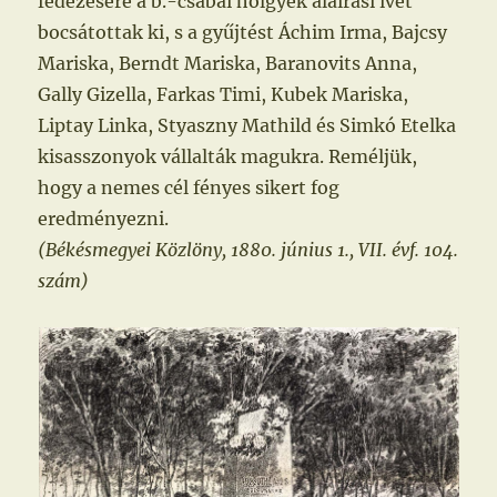
fedezésére a b.-csabai hölgyek aláírási ívet
bocsátottak ki, s a gyűjtést Áchim Irma, Bajcsy
Mariska, Berndt Mariska, Baranovits Anna,
Gally Gizella, Farkas Timi, Kubek Mariska,
Liptay Linka, Styaszny Mathild és Simkó Etelka
kisasszonyok vállalták magukra. Reméljük,
hogy a nemes cél fényes sikert fog
eredményezni.
(Békésmegyei Közlöny, 1880. június 1., VII. évf. 104.
szám)