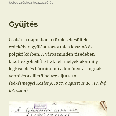
bejegyzéshez hozzászólás
Gyűjtés
Csabán a napokban a török sebesültek
érdekében gyűlést tartottak a kaszinó és
polgári körben. A város minden tizedében
bizottságok állíttattak fel, melyek akármily
legkisebb és bárminemű adományt át fognak
venni és az illető helyre eljuttatni.
(Békésmegyei Közlöny, 1877. augusztus 26., IV. évf.
68. szám)