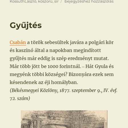
Gyűjtés
KossuthLászló
,
koszorú
,
sír
bejegyzéshez hozzászólás
Gyűjtés
Csabán
a török sebesültek javára a polgári kör
és kaszinó által a napokban megindított
gyűjtés már eddig is szép eredményt mutat.
Már több jött be 1000 forintnál. ‒ Hát Gyula és
megyénk többi községei? Bizonyára ezek sem
késendenek az éji homályban.
(Békésmegyei Közlöny, 1877. szeptember 9., IV. évf.
72. szám)