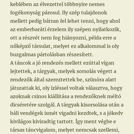
keblében az élvezettel többnyire nemes
fogékonyság párosul. Ily szép tulajdonok
mellett pedig bátran fel lehet tenni, hogy ahol
az emberbaráti érzelem ily szépen nyilatkozik,
ott a részvét nem fog hiányozni, példa erre a
nőképző társulat, melyet ez alkalommal is oly
buzgalmas pártolásban részesített.
A táncok a jó rendezés mellett ezúttal vígan
lejtettek, a tárgyak, melyek sorsolás végett a
rendezők által szereztettek be, szünóra alatt
játszattak ki, oly ízléssel voltak választva, hogy
azoknak csinos kiállítása a rendezőknek méltó
dicséretére szolgál. A tárgyak kisorsolása után a
báli vendégek ismét vigadni kezdtek, s a jókedv
kivilágos kiviradtig tartott. Így ment végbe e
társas táncvigalom, melyet nemcsak szellemi,