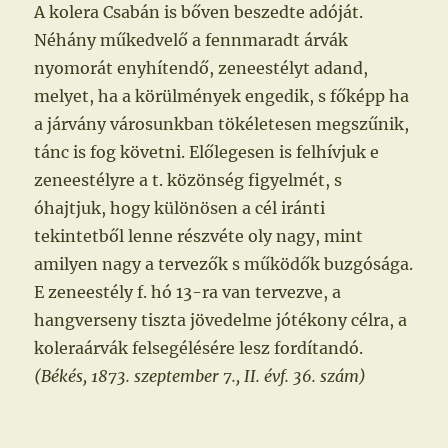
A kolera Csabán is bőven beszedte adóját.
Néhány műkedvelő a fennmaradt árvák
nyomorát enyhítendő, zeneestélyt adand,
melyet, ha a körülmények engedik, s főképp ha
a járvány városunkban tökéletesen megszűnik,
tánc is fog követni. Előlegesen is felhívjuk e
zeneestélyre a t. közönség figyelmét, s
óhajtjuk, hogy különösen a cél iránti
tekintetből lenne részvéte oly nagy, mint
amilyen nagy a tervezők s működők buzgósága.
E zeneestély f. hó 13-ra van tervezve, a
hangverseny tiszta jövedelme jótékony célra, a
koleraárvák felsegélésére lesz fordítandó.
(Békés, 1873. szeptember 7., II. évf. 36. szám)