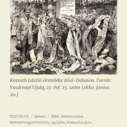
Kossuth László síremléke Alsó-Dabason. Forrás:
Vasárnapi Ujság, 27. évf. 25. szám (1880. június
20.)
Közzétéve
Kategória
Címke
2021.05.03.
Békés
1880
,
Békéscsaba
,
BékésmegyeiKözlöny
,
gyűjtés
,
KossuthLajos
,