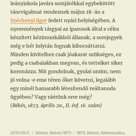
leányiskola javára sorsjátékkal egybekötött
táncvigalmat rendeznek május 18-án a
Széchenyi liget
fedett nyári helyiségében. A
nyeremények tárgyai az iparosok által e célra
készített kézimunkákból állanak; a sorsjegyek
még e hét folytán fognak kibocsáttatni.
Minden kivitelhez csak jóakarat szükséges, ez
pedig a csabaiakban megvan, és tetteiket siker
koronázza. Mit gondolnak, gyulai uraim; nem
jó volna-e eme téren őket követni, legalább
egy minél hamarabb létesítendő reáltanoda
ügyében? Vagy ráérünk erre még?
(
Békés, 1873. április 20., II. évf. 16. szám)
Közzétéve
Kategória
Címke
2019.08.11.
Békés
,
Békés 1873
1873
,
Békés
,
Békéscsaba
,