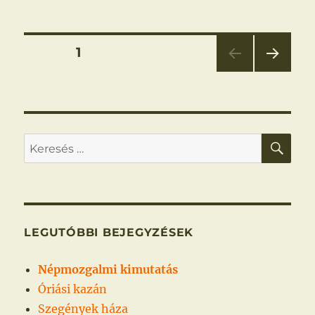
Bejegyzések
OLDAL
1
KÖV
lapozása
ETKE
ZŐ
OLD
AL
KER
Keresés
a
következő
kifejezésre:
LEGUTÓBBI BEJEGYZÉSEK
Népmozgalmi kimutatás
Óriási kazán
Szegények háza