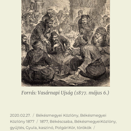
Forrás: Vasárnapi Ujság (1877. május 6.)
Közzétéve
Kategória
2020.02.27.
Békésmegyei Közlöny
,
Békésmegyei
Címke
Közlöny 1877
1877
,
Békéscsaba
,
BékésmegyeiKözlöny
,
Gyűjtés
gyűjtés
,
Gyula
,
kaszinó
,
PolgáriKör
,
törökök