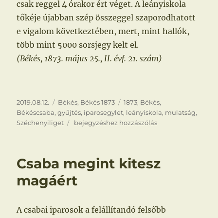
csak reggel 4 órakor ért véget. A leányiskola
tőkéje újabban szép összeggel szaporodhatott
e vigalom következtében, mert, mint hallók,
több mint 5000 sorsjegy kelt el.
(Békés, 1873. május 25., II. évf. 21. szám)
Közzétéve
Kategória
Címke
2019.08.12.
Békés
,
Békés 1873
1873
,
Békés
,
Békéscsaba
,
gyűjtés
,
iparosegylet
,
leányiskola
,
mulatság
,
Bál
Széchenyiliget
bejegyzéshez hozzászólás
a
leányiskoláért
Csaba megint kitesz
magáért
A csabai iparosok a felállítandó felsőbb