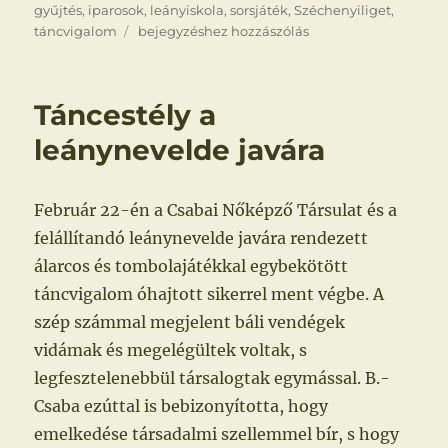
gyűjtés
,
iparosok
,
leányiskola
,
sorsjáték
,
Széchenyiliget
,
Csaba
táncvigalom
bejegyzéshez hozzászólás
megint
kitesz
magáért
Táncestély a
leánynevelde javára
Február 22-én a Csabai Nőképző Társulat és a
felállítandó leánynevelde javára rendezett
álarcos és tombolajátékkal egybekötött
táncvigalom óhajtott sikerrel ment végbe. A
szép számmal megjelent báli vendégek
vidámak és megelégültek voltak, s
legfesztelenebbül társalogtak egymással. B.-
Csaba ezúttal is bebizonyította, hogy
emelkedése társadalmi szellemmel bír, s hogy