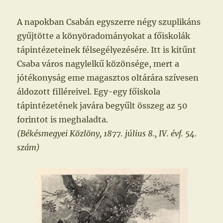
A napokban Csabán egyszerre négy szuplikáns
gyűjtötte a könyöradományokat a főiskolák
tápintézeteinek félsegélyezésére. Itt is kitűnt
Csaba város nagylelkű közönsége, mert a
jótékonyság eme magasztos oltárára szívesen
áldozott filléreivel. Egy-egy főiskola
tápintézetének javára begyűlt összeg az 50
forintot is meghaladta.
(Békésmegyei Közlöny, 1877. július 8., IV. évf. 54.
szám)