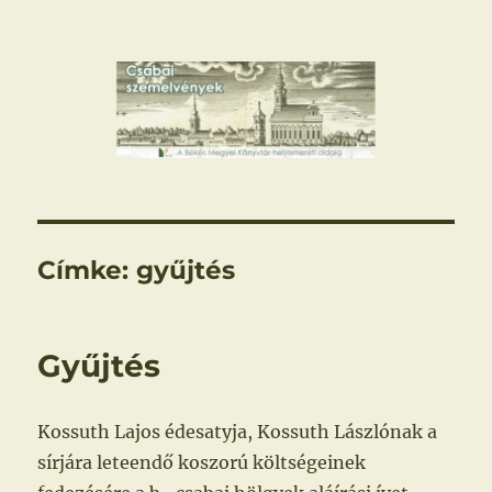
Csabai szemelvények
Címke:
gyűjtés
Gyűjtés
Kossuth Lajos édesatyja, Kossuth Lászlónak a
sírjára leteendő koszorú költségeinek