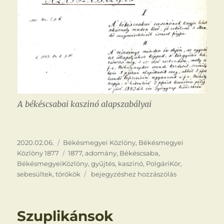
A békéscsabai kaszinó alapszabályai
Közzétéve
Kategória
2020.02.06.
Békésmegyei Közlöny
,
Békésmegyei
Címke
Közlöny 1877
1877
,
adomány
,
Békéscsaba
,
BékésmegyeiKözlöny
,
gyűjtés
,
kaszinó
,
PolgáriKör
,
Gyűjtés
sebesültek
,
törökök
bejegyzéshez hozzászólás
Szuplikánsok