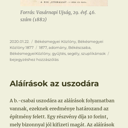
Forrás: Vasárnapi Ujság, 29. évf. 46.
szám (1882)
Közzétéve
Kategória
2020.01.22.
Békésmegyei Közlöny
,
Békésmegyei
Címke
Közlöny 1877
1877
,
adomány
,
Békéscsaba
,
Szupliká
BékésmegyeiKözlöny
,
gyűjtés
,
segély
,
szuplikánsok
bejegyzéshez hozzászólás
Aláírások az uszodára
A b.-csabai uszodára az aláírások folyamatban
vannak, ezeknek eredménye határozand az
építmény felett. Egy részvény díja 10 forint,
mely bizonnyal jól kifizeti magát. Az aláírások