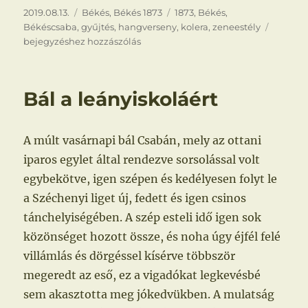
Közzétéve
Kategória
Címke
2019.08.13.
Békés
,
Békés 1873
1873
,
Békés
,
Kolera
Békéscsaba
,
gyűjtés
,
hangverseny
,
kolera
,
zeneestély
bejegyzéshez hozzászólás
Bál a leányiskoláért
A múlt vasárnapi bál Csabán, mely az ottani
iparos egylet által rendezve sorsolással volt
egybekötve, igen szépen és kedélyesen folyt le
a Széchenyi liget új, fedett és igen csinos
tánchelyiségében. A szép esteli idő igen sok
közönséget hozott össze, és noha úgy éjfél felé
villámlás és dörgéssel kísérve többször
megeredt az eső, ez a vigadókat legkevésbé
sem akasztotta meg jókedvükben. A mulatság