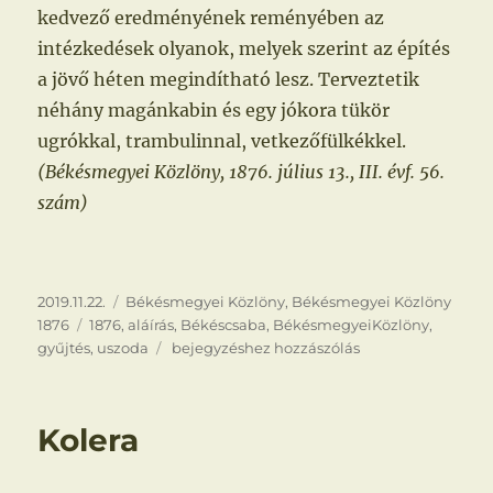
kedvező eredményének reményében az
intézkedések olyanok, melyek szerint az építés
a jövő héten megindítható lesz. Terveztetik
néhány magánkabin és egy jókora tükör
ugrókkal, trambulinnal, vetkezőfülkékkel.
(Békésmegyei Közlöny, 1876. július 13., III. évf. 56.
szám)
Közzétéve
Kategória
2019.11.22.
Békésmegyei Közlöny
,
Békésmegyei Közlöny
Címke
1876
1876
,
aláírás
,
Békéscsaba
,
BékésmegyeiKözlöny
,
Aláírások
gyűjtés
,
uszoda
bejegyzéshez hozzászólás
az
uszodára
Kolera