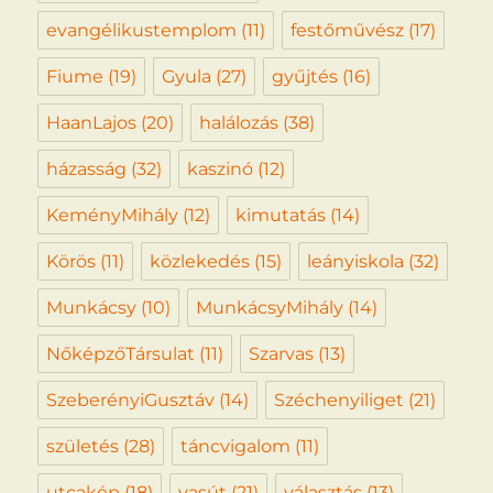
evangélikustemplom
(11)
festőművész
(17)
Fiume
(19)
Gyula
(27)
gyűjtés
(16)
HaanLajos
(20)
halálozás
(38)
házasság
(32)
kaszinó
(12)
KeményMihály
(12)
kimutatás
(14)
Körös
(11)
közlekedés
(15)
leányiskola
(32)
Munkácsy
(10)
MunkácsyMihály
(14)
NőképzőTársulat
(11)
Szarvas
(13)
SzeberényiGusztáv
(14)
Széchenyiliget
(21)
születés
(28)
táncvigalom
(11)
utcakép
(18)
vasút
(21)
választás
(13)