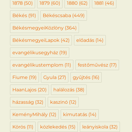
1878
(50)
1879
(60)
1880
(62)
1881
(46)
Békés
(91)
Békéscsaba
(449)
BékésmegyeiKözlöny
(364)
BékésmegyeiLapok
(42)
előadás
(14)
evangélikusegyház
(19)
evangélikustemplom
(11)
festőművész
(17)
Fiume
(19)
Gyula
(27)
gyűjtés
(16)
HaanLajos
(20)
halálozás
(38)
házasság
(32)
kaszinó
(12)
KeményMihály
(12)
kimutatás
(14)
Körös
(11)
közlekedés
(15)
leányiskola
(32)