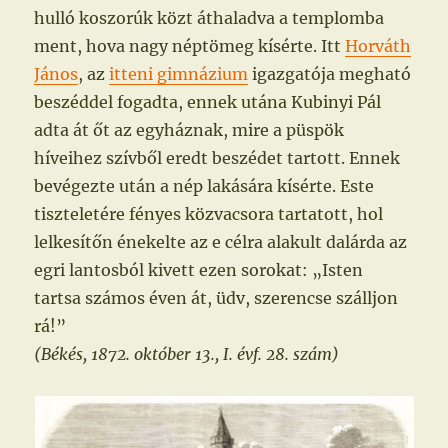
hulló koszorúk közt áthaladva a templomba
ment, hova nagy néptömeg kísérte. Itt
Horváth
János
, az
itteni gimnázium
igazgatója megható
beszéddel fogadta, ennek utána Kubinyi Pál
adta át őt az egyháznak, mire a püspök
híveihez szívből eredt beszédet tartott. Ennek
bevégezte után a nép lakására kísérte. Este
tiszteletére fényes közvacsora tartatott, hol
lelkesítőn énekelte az e célra alakult dalárda az
egri lantosból kivett ezen sorokat: „Isten
tartsa számos éven át, üdv, szerencse szálljon
rá!”
(Békés, 1872. október 13., I. évf. 28. szám)