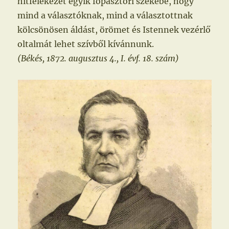
hitfelekezet egyik főpásztori székébe, hogy
mind a választóknak, mind a választottnak
kölcsönösen áldást, örömet és Istennek vezérlő
oltalmát lehet szívből kívánnunk.
(Békés, 1872. augusztus 4., I. évf. 18. szám)