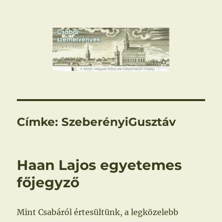
Csabai szemelvények
Címke:
SzeberényiGusztáv
Haan Lajos egyetemes
főjegyző
Mint Csabáról értesültünk, a legközelebb