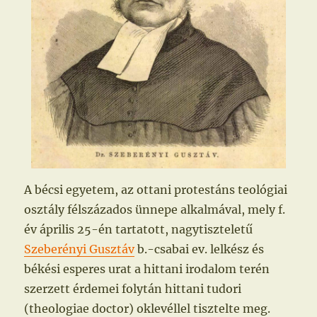
A bécsi egyetem, az ottani protestáns teológiai
osztály félszázados ünnepe alkalmával, mely f.
év április 25-én tartatott, nagytiszteletű
Szeberényi Gusztáv
b.-csabai ev. lelkész és
békési esperes urat a hittani irodalom terén
szerzett érdemei folytán hittani tudori
(theologiae doctor) oklevéllel tisztelte meg.