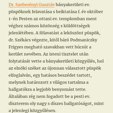
Dr. Szeberényi Gusztáv
bányakerületi ev.
püspöknek felavatása s beiktatása f. év október
1-én Pesten az ottani ev. templomban ment
véghez számos közönség s küldöttségek
jelenlétében. A fölavatást a leköszönt püspök,
dr. Székács végezte, kitől báró Podmaniczky
Frigyes megható szavakban vett búcsút a
kerület nevében. Az isteni tisztelet után
folytatását vette a bányakerületi közgyűlés, hol
az elnöki széket az újonnan választott püspök
elfoglalván, egy hatásos beszédet tartott,
melynek határozott s világos tartalma a
hallgatókra a legjobb benyomást tette.
Általában rég nem fogadott be a pesti ev.
díszterem oly nagy s díszes hallgatóságot, mint
a jelenlegi közgyűlésen.