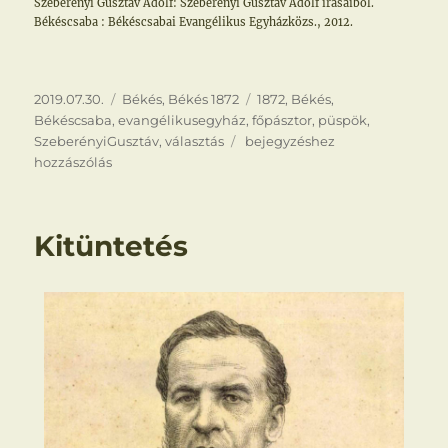
Szeberényi Gusztáv Adolf: Szeberényi Gusztáv Adolf írásaiból.
Békéscsaba : Békéscsabai Evangélikus Egyházközs., 2012.
Közzétéve
Kategória
Címke
2019.07.30.
Békés
,
Békés 1872
1872
,
Békés
,
Békéscsaba
,
evangélikusegyház
,
főpásztor
,
püspök
,
Püspöki
SzeberényiGusztáv
,
választás
bejegyzéshez
székhely
hozzászólás
Kitüntetés