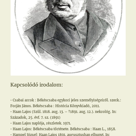
Kapcsolódó irodalom:
• Csabai arcok : Békéscsaba egykori jeles személyiségeiről. szerk.:
Forján János. Békéscsaba : História Könyvkiadó, 2011.
• Haan Lajos (Szül. 1818. aug. 13. – †1891. aug. 12.). nekrológ. In:
Századok, 25. évf. 7. sz. (1891)
• Haan Lajos naplója, részletek. 1971.
• Haan Lajos: Békéscsaba története. Békéscsaba : Haan L., 1858.
• Hampel József: Haan Lajos 1891. augusztusban elhunyt. In: