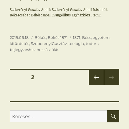
Szeberényi Gusztáv Adolf: Szeberényi Gusztáv Adolf írásaiból.
Békéscsaba : Békéscsabai Evangélikus Egyházközs., 2012.
Közzétéve
Kategória
Címke
2019.06.18.
Békés
,
Békés 1871
1871
,
Bécs
,
egyetem
,
Kitüntetés
kitüntetés
,
SzeberényiGusztáv
,
teológia
,
tudor
bejegyzéshez hozzászólás
Bejegyzések
OLDAL
2
ELŐ
lapozása
ZŐ
OLD
AL
KER
Keresés
a