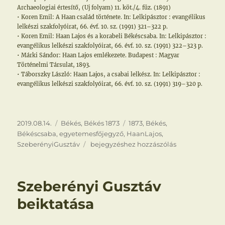
Archaeologiai értesítő, (Uj folyam) 11. köt./4. füz. (1891)
• Koren Emil: A Haan család története. In: Lelkipásztor : evangélikus
lelkészi szakfolyóirat, 66. évf. 10. sz. (1991) 321–322 p.
• Koren Emil: Haan Lajos és a korabeli Békéscsaba. In: Lelkipásztor :
evangélikus lelkészi szakfolyóirat, 66. évf. 10. sz. (1991) 322–323 p.
• Márki Sándor: Haan Lajos emlékezete. Budapest : Magyar
Történelmi Társulat, 1893.
• Táborszky László: Haan Lajos, a csabai lelkész. In: Lelkipásztor :
evangélikus lelkészi szakfolyóirat, 66. évf. 10. sz. (1991) 319–320 p.
Közzétéve
Kategória
Címke
2019.08.14.
Békés
,
Békés 1873
1873
,
Békés
,
Békéscsaba
,
egyetemesfőjegyző
,
HaanLajos
,
Haan
SzeberényiGusztáv
bejegyzéshez hozzászólás
Lajos
egyetemes
főjegyző
Szeberényi Gusztáv
beiktatása