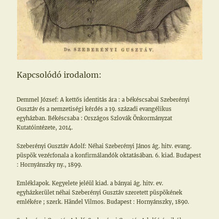
Kapcsolódó irodalom:
Demmel József: A kettős identitás ára : a békéscsabai Szeberényi
Gusztáv és a nemzetiségi kérdés a 19. századi evangélikus
egyházban. Békéscsaba : Országos Szlovák Önkormányzat
Kutatóintézete, 2014.
Szeberényi Gusztáv Adolf: Néhai Szeberényi János ág. hitv. evang.
püspök vezérfonala a konfirmálandók oktatásában. 6. kiad. Budapest
: Hornyánszky ny., 1899.
Emléklapok. Kegyelete jeléül kiad. a bányai ág. hitv. ev.
egyházkerület néhai Szeberényi Gusztáv szeretett püspökének
emlékére ; szerk. Händel Vilmos. Budapest : Hornyánszky, 1890.