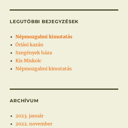
következő
kifejezésre:
LEGUTÓBBI BEJEGYZÉSEK
Népmozgalmi kimutatás
Óriási kazán
Szegények háza
Kis Miskolc
Népmozgalmi kimutatás
ARCHÍVUM
2023. január
2022. november