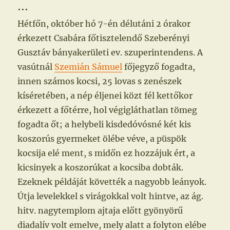
•••
Hétfőn, október hó 7-én délutáni 2 órakor
érkezett Csabára főtisztelendő Szeberényi
Gusztáv bányakerületi ev. szuperintendens. A
vasútnál
Szemián Sámuel
főjegyző fogadta,
innen számos kocsi, 25 lovas s zenészek
kíséretében, a nép éljenei közt fél kettőkor
érkezett a főtérre, hol végigláthatlan tömeg
fogadta őt; a helybeli kisdedóvósné két kis
koszorús gyermeket ölébe véve, a püspök
kocsija elé ment, s midőn ez hozzájuk ért, a
kicsinyek a koszorúkat a kocsiba dobták.
Ezeknek példáját követték a nagyobb leányok.
Útja levelekkel s virágokkal volt hintve, az ág.
hitv. nagytemplom ajtaja előtt gyönyörű
diadalív volt emelve, mely alatt a folyton elébe