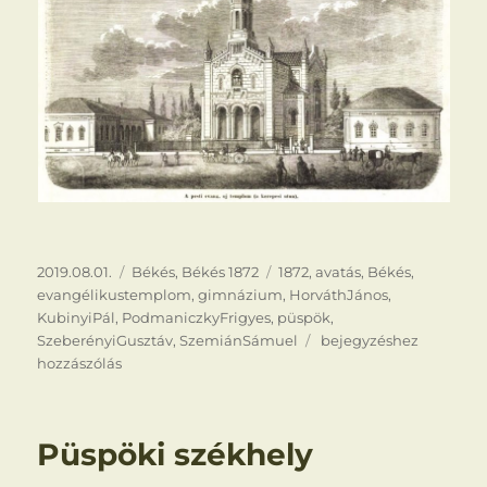
Közzétéve
Kategória
Címke
2019.08.01.
Békés
,
Békés 1872
1872
,
avatás
,
Békés
,
evangélikustemplom
,
gimnázium
,
HorváthJános
,
KubinyiPál
,
PodmaniczkyFrigyes
,
püspök
,
Szeberényi
SzeberényiGusztáv
,
SzemiánSámuel
bejegyzéshez
Gusztáv
hozzászólás
beiktatása
Püspöki székhely