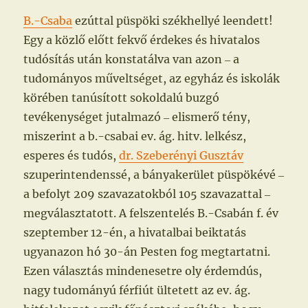
B.-Csaba
ezúttal püspöki székhellyé leendett!
Egy a közlő előtt fekvő érdekes és hivatalos
tudósítás után konstatálva van azon ‒ a
tudományos műveltséget, az egyház és iskolák
körében tanúsított sokoldalú buzgó
tevékenységet jutalmazó ‒ elismerő tény,
miszerint a b.-csabai ev. ág. hitv. lelkész,
esperes és tudós,
dr. Szeberényi Gusztáv
szuperintendenssé, a bányakerület püspökévé ‒
a befolyt 209 szavazatokból 105 szavazattal ‒
megválasztatott. A felszentelés B.-Csabán f. év
szeptember 12-én, a hivatalbai beiktatás
ugyanazon hó 30-án Pesten fog megtartatni.
Ezen választás mindenesetre oly érdemdús,
nagy tudományú férfiút ültetett az ev. ág.