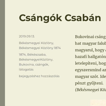
Csángók Csabán
Közzétéve
2019.09.13.
Bukovinai csáng
Kategória
Békésmegyei Közlöny
,
hat magyar falub
Békésmegyei Közlöny 1874
magyarul, hogy a
Címke
1874
,
Békéscsaba
,
hazafi hallgató
BékésmegyeiKözlöny
,
letelepíteni, ho
Bukovina
,
csángók
,
látogatás
egyszersmind az
Csángók
bejegyzéshez hozzászólás
magyar szót. Ide
Csabán
pénzt gyűjteni.
(Békésmegyei Közl