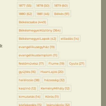
1877
(55)
1878
(50)
1879
(60)
1880
(62)
1881
(46)
Békés
(91)
Békéscsaba
(449)
BékésmegyeiKözlöny
(364)
BékésmegyeiLapok
(42)
előadás
(14)
lt
evangélikusegyház
(19)
evangélikustemplom
(11)
festőművész
(17)
Fiume
(19)
Gyula
(27)
gyűjtés
(16)
HaanLajos
(20)
halálozás
(38)
házasság
(32)
kaszinó
(12)
KeményMihály
(12)
kimutatás
(14)
Körös
(11)
közlekedés
(15)
leányiskola
(32)