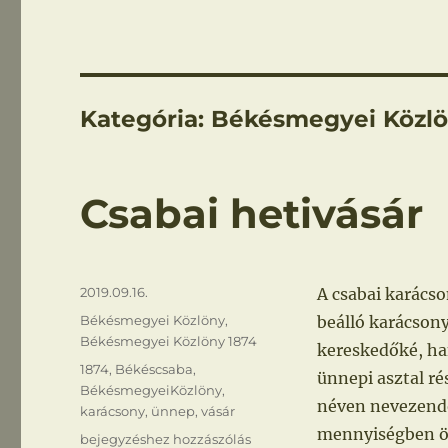
Kategória:
Békésmegyei Közlö
Csabai hetivásár
Közzétéve
2019.09.16.
A csabai karácson
Kategória
Békésmegyei Közlöny
,
beálló karácsony
Békésmegyei Közlöny 1874
kereskedőké, ha
Címke
1874
,
Békéscsaba
,
ünnepi asztal ré
BékésmegyeiKözlöny
,
néven nevezendő
karácsony
,
ünnep
,
vásár
mennyiségben ö
Csabai
bejegyzéshez hozzászólás