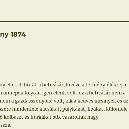
ny 1874
y előtti f. hó 23-i hetivásár, kivéve a terményfélékre, a
i ünnepek folytán igen élénk volt; ez a hetivásár nem a
nem a gazdasszonyoké volt, kik a kedves kicsinyek és az
szére mindenféle kacsákat, pulykákat, libákat, különféle
 kolbászt és hurkákat stb. vásároltak nagy
ssze.