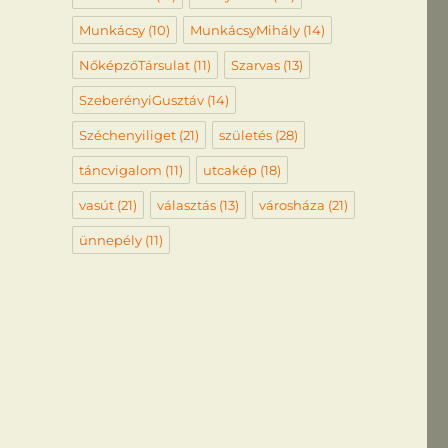
Munkácsy
(10)
MunkácsyMihály
(14)
NőképzőTársulat
(11)
Szarvas
(13)
SzeberényiGusztáv
(14)
Széchenyiliget
(21)
születés
(28)
táncvigalom
(11)
utcakép
(18)
vasút
(21)
választás
(13)
városháza
(21)
ünnepély
(11)