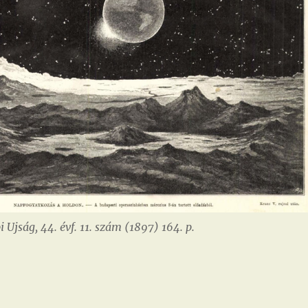
 Ujság, 44. évf. 11. szám (1897) 164. p.