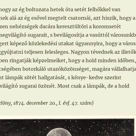
hogy az ég boltozata hetek óta setét felhőkkel van
ek alá az ég esővel megtelt csatornái, azt hiszik, hogy a
zen nehézségek dacára keresztültöri a koromsetét
megvilágító sugarait, s bevilágosítja a vasúttól városunk
gert képező közlekedési utakat úgyannyira, hogy a város
yújtatni teljesen felesleges. Nagyon tévednek az illetők
en ringatják képzelmeiket, hogy a hold minden időben,
étségében botorkáló utazóközönséget, magára vállalhatj
ánt lámpák sötét hallgatását, s kénye-kedve szerint
 világító sugarai özönét. Most csak a lámpák, de a hold
öny, 1874. december 20., I. évf. 47. szám)