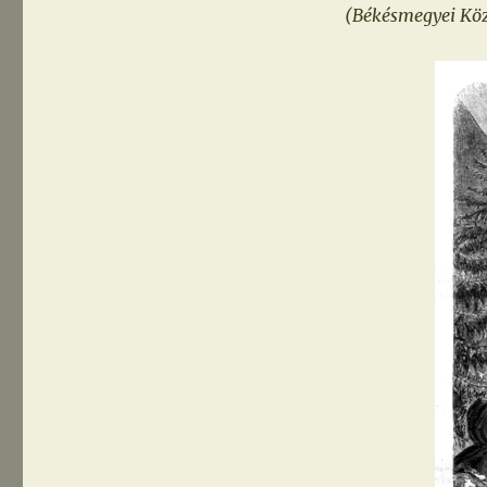
hetivásár
(Békésmegyei Közl