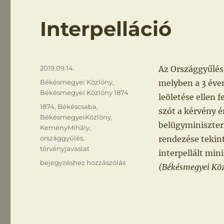
Interpelláció
Közzétéve
2019.09.14.
Az Országgyűlés
Kategória
Békésmegyei Közlöny
,
melyben a 3 éve
Békésmegyei Közlöny 1874
leöletése ellen f
Címke
1874
,
Békéscsaba
,
szót a kérvény 
BékésmegyeiKözlöny
,
belügyminiszter
KeményMihály
,
országgyűlés
,
rendezése tekint
törvényjavaslat
interpellált min
Interpelláció
bejegyzéshez hozzászólás
(Békésmegyei Közl