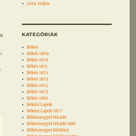
2019. május
KATEGÓRIÁK
ba
Békés
,
Békés 1869
Békés 1870
Békés 1871
a
Békés 1872
Békés 1873
Békés 1874
Békés 1875
Békés 1882
Békési Lapok
Békési Lapok 1877
Békésmegyei Híradó
Békésmegyei Híradó 1881
Békésmegyei Közlöny