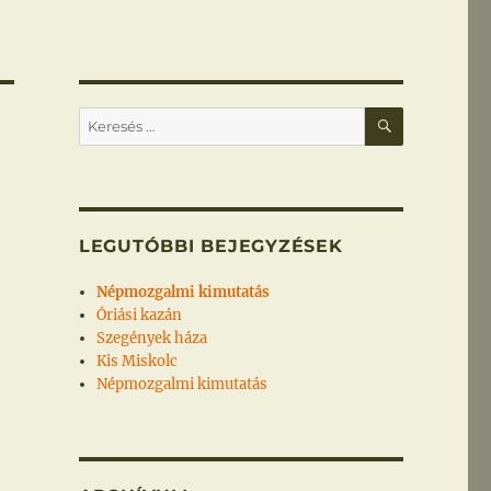
KERESÉS
Keresés
a
következő
kifejezésre:
LEGUTÓBBI BEJEGYZÉSEK
Népmozgalmi kimutatás
Óriási kazán
Szegények háza
Kis Miskolc
Népmozgalmi kimutatás