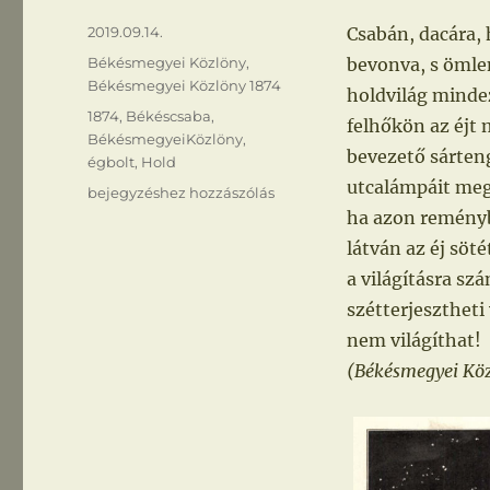
Közzétéve
2019.09.14.
Csabán, dacára, 
Kategória
Békésmegyei Közlöny
,
bevonva, s ömlen
Békésmegyei Közlöny 1874
holdvilág minde
Címke
1874
,
Békéscsaba
,
felhőkön az éjt 
BékésmegyeiKözlöny
,
bevezető sárten
égbolt
,
Hold
utcalámpáit megg
Holdvilág
bejegyzéshez hozzászólás
ha azon reményb
látván az éj söt
a világításra sz
szétterjesztheti
nem világíthat!
(Békésmegyei Közl