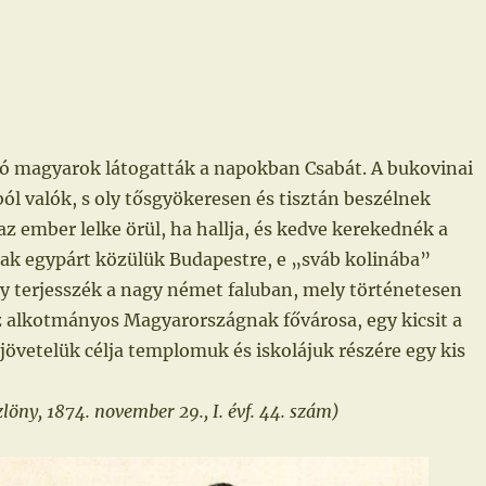
ó magyarok látogatták a napokban Csabát. A bukovinai
ól valók, s oly tősgyökeresen és tisztán beszélnek
z ember lelke örül, ha hallja, és kedve kerekednék a
nak egypárt közülük Budapestre, e „sváb kolinába”
gy terjesszék a nagy német faluban, mely történetesen
 alkotmányos Magyarországnak fővárosa, egy kicsit a
jövetelük célja templomuk és iskolájuk részére egy kis
öny, 1874. november 29., I. évf. 44. szám)