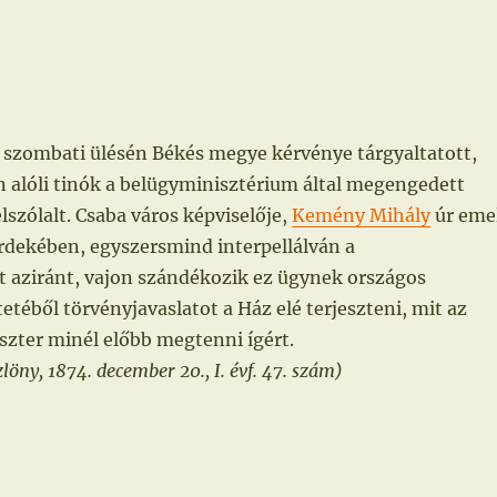
 szombati ülésén Békés megye kérvénye tárgyaltatott,
n alóli tinók a belügyminisztérium által megengedett
elszólalt. Csaba város képviselője,
Kemény Mihály
úr eme
érdekében, egyszersmind interpellálván a
t aziránt, vajon szándékozik ez ügynek országos
etéből törvényjavaslatot a Ház elé terjeszteni, mit az
iszter minél előbb megtenni ígért.
öny, 1874. december 20., I. évf. 47. szám)