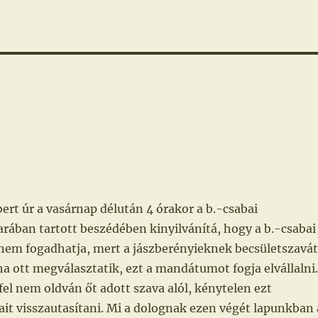
ert úr a vasárnap délután 4 órakor a b.-csabai
rában tartott beszédében kinyilvánítá, hogy a b.-csabai
em fogadhatja, mert a jászberényieknek becsületszavát
ha ott megválasztatik, ezt a mandátumot fogja elvállalni.
fel nem oldván őt adott szava alól, kénytelen ezt
ait visszautasítani. Mi a dolognak ezen végét lapunkban 