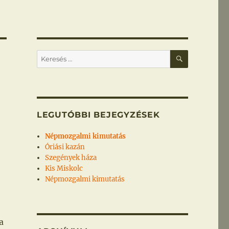
KERESÉS
Keresés
a
következő
kifejezésre:
LEGUTÓBBI BEJEGYZÉSEK
Népmozgalmi kimutatás
Óriási kazán
Szegények háza
Kis Miskolc
Népmozgalmi kimutatás
a