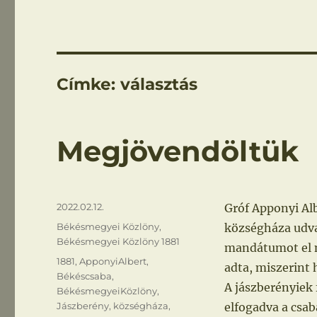
Címke:
választás
Megjövendöltük
Közzétéve
2022.02.12.
Gróf Apponyi Alb
Kategória
Békésmegyei Közlöny
,
községháza udva
Békésmegyei Közlöny 1881
mandátumot el n
Címke
1881
,
ApponyiAlbert
,
adta, miszerint 
Békéscsaba
,
A jászberényiek 
BékésmegyeiKözlöny
,
Jászberény
,
községháza
,
elfogadva a csab