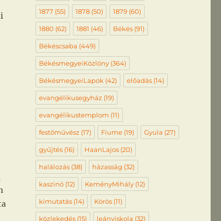
1877
(55)
1878
(50)
1879
(60)
i
1880
(62)
1881
(46)
Békés
(91)
Békéscsaba
(449)
BékésmegyeiKözlöny
(364)
BékésmegyeiLapok
(42)
előadás
(14)
evangélikusegyház
(19)
evangélikustemplom
(11)
festőművész
(17)
Fiume
(19)
Gyula
(27)
gyűjtés
(16)
HaanLajos
(20)
halálozás
(38)
házasság
(32)
m
kaszinó
(12)
KeményMihály
(12)
h
kimutatás
(14)
Körös
(11)
ta
közlekedés
(15)
leányiskola
(32)