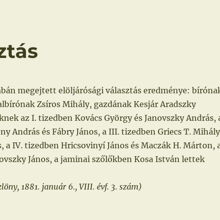
ztás
abán megejtett elöljárósági választás eredménye: bíróna
 albírónak Zsíros Mihály, gazdának Kesjár Aradszky
knek az I. tizedben Kovács György és Janovszky András, 
ény András és Fábry János, a III. tizedben Griecs T. Mihály
, a IV. tizedben Hricsovinyí János és Maczák H. Márton, 
vszky János, a jaminai szőlőkben Kosa István lettek
ny, 1881. január 6., VIII. évf. 3. szám)