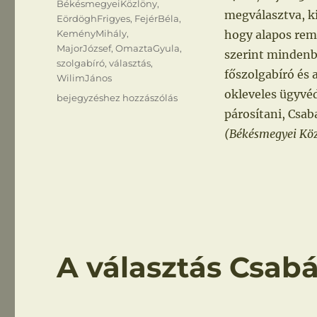
BékésmegyeiKözlöny
,
megválasztva, ki
EördöghFrigyes
,
FejérBéla
,
KeményMihály
,
hogy alapos rem
MajorJózsef
,
OmaztaGyula
,
szerint mindenbe
szolgabíró
,
választás
,
főszolgabíró és 
WilimJános
okleveles ügyvéd
Megyegyűlés
bejegyzéshez hozzászólás
párosítani, Csa
(Békésmegyei Közl
A választás Csab