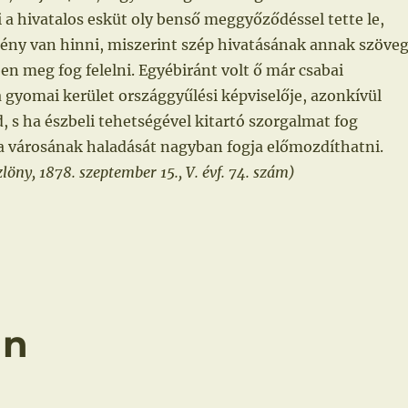
 a hivatalos esküt oly benső meggyőződéssel tette le,
ény van hinni, miszerint szép hivatásának annak szöve
n meg fog felelni. Egyébiránt volt ő már csabai
a gyomai kerület országgyűlési képviselője, azonkívül
, s ha észbeli tehetségével kitartó szorgalmat fog
ba városának haladását nagyban fogja előmozdíthatni.
öny, 1878. szeptember 15., V. évf. 74. szám)
án