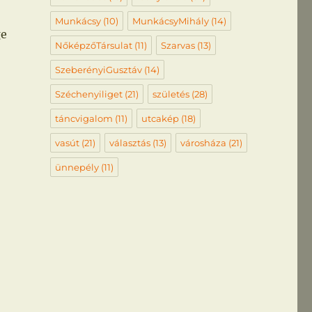
Munkácsy
(10)
MunkácsyMihály
(14)
ge
NőképzőTársulat
(11)
Szarvas
(13)
SzeberényiGusztáv
(14)
Széchenyiliget
(21)
születés
(28)
táncvigalom
(11)
utcakép
(18)
vasút
(21)
választás
(13)
városháza
(21)
ünnepély
(11)