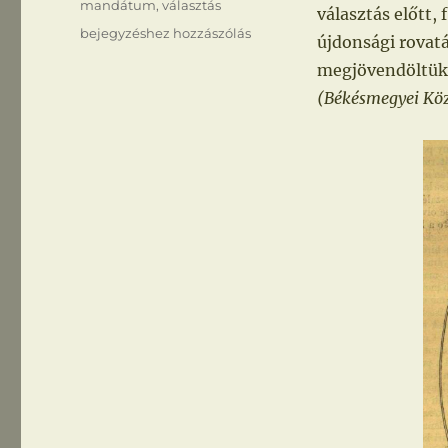
mandátum
,
választás
választás előtt,
Megjövendöltük
bejegyzéshez hozzászólás
újdonsági rovat
megjövendöltük
(Békésmegyei Közlö