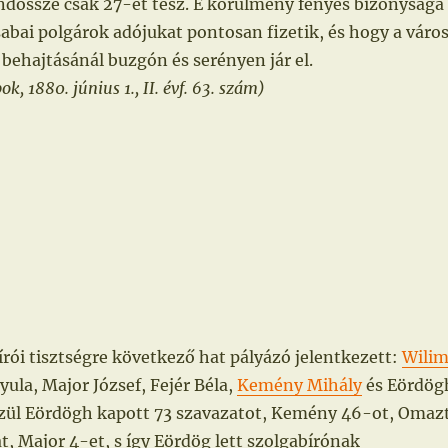
ndössze csak 27-et tesz. E körülmény fényes bizonysága
abai polgárok adójukat pontosan fizetik, és hogy a város
 behajtásánál buzgón és serényen jár el.
, 1880. június 1., II. évf. 63. szám)
írói tisztségre következő hat pályázó jelentkezett:
Wili
ula, Major József, Fejér Béla,
Kemény Mihály
és Eördög
özül Eördögh kapott 73 szavazatot, Kemény 46-ot, Omaz
at, Major 4-et, s így Eördög lett szolgabírónak