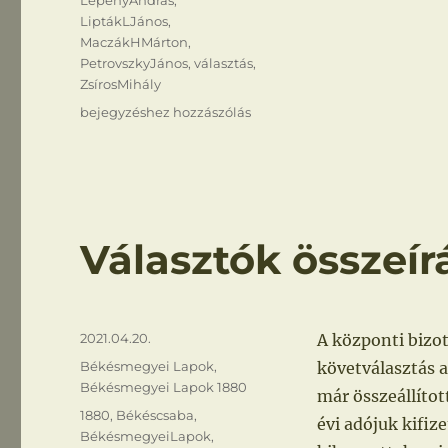
LepényAndrás
,
LiptákLJános
,
MaczákHMárton
,
PetrovszkyJános
,
választás
,
ZsírosMihály
Elöljárósági
bejegyzéshez hozzászólás
választás
Választók összeír
Közzétéve
2021.04.20.
A központi bizot
Kategória
Békésmegyei Lapok
,
követválasztás a
Békésmegyei Lapok 1880
már összeállítot
Címke
1880
,
Békéscsaba
,
évi adójuk kifiz
BékésmegyeiLapok
,