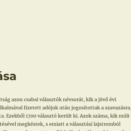
ása
tság azon csabai választók névsorát, kik a jövő évi
lkalmával fizetett adójuk után jogosítottak a szavazásra
ta. Ezekből 1700 választó került ki. Azok száma, kik múlt
etésével megkéstek, s emiatt a választási lajstromból