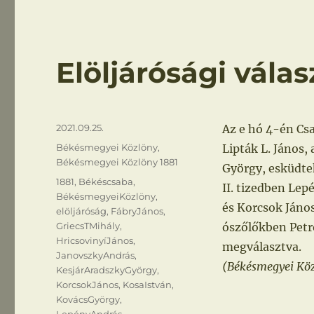
Elöljárósági válas
Közzétéve
2021.09.25.
Az e hó 4-én Cs
Kategória
Békésmegyei Közlöny
,
Lipták L. János,
Békésmegyei Közlöny 1881
György, esküdte
Címke
1881
,
Békéscsaba
,
II. tizedben Lep
BékésmegyeiKözlöny
,
és Korcsok János
elöljáróság
,
FábryJános
,
GriecsTMihály
,
ószőlőkben Petro
HricsovinyíJános
,
megválasztva.
JanovszkyAndrás
,
(Békésmegyei Közlö
KesjárAradszkyGyörgy
,
KorcsokJános
,
KosaIstván
,
KovácsGyörgy
,