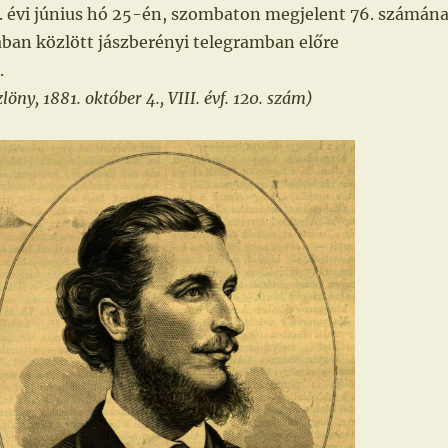
 f. évi június hó 25-én, szombaton megjelent 76. számán
ában közlött jászberényi telegramban előre
.
ny, 1881. október 4., VIII. évf. 120. szám)