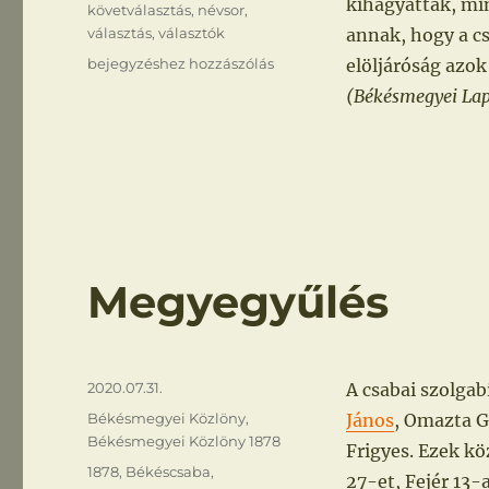
kihagyattak, mi
követválasztás
,
névsor
,
választás
,
választók
annak, hogy a cs
Választók
bejegyzéshez hozzászólás
elöljáróság azok
összeírása
(Békésmegyei Lapok
Megyegyűlés
Közzétéve
2020.07.31.
A csabai szolgab
Kategória
Békésmegyei Közlöny
,
János
, Omazta Gy
Békésmegyei Közlöny 1878
Frigyes. Ezek k
Címke
1878
,
Békéscsaba
,
27-et, Fejér 13-