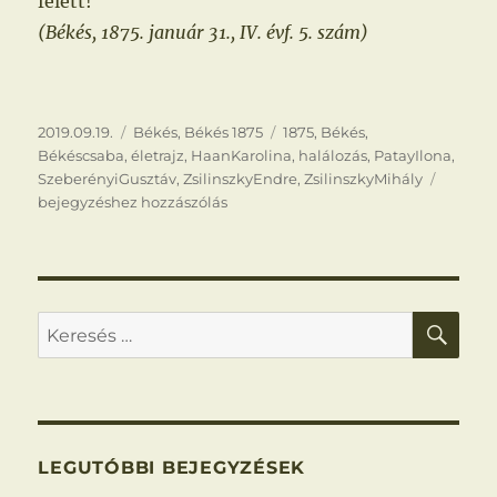
felett!
(Békés, 1875. január 31., IV. évf. 5. szám)
Közzétéve
Kategória
Címke
2019.09.19.
Békés
,
Békés 1875
1875
,
Békés
,
Békéscsaba
,
életrajz
,
HaanKarolina
,
halálozás
,
PatayIlona
,
Elhuny
SzeberényiGusztáv
,
ZsilinszkyEndre
,
ZsilinszkyMihály
Zsilins
bejegyzéshez hozzászólás
Mihály
KER
Keresés
a
következő
kifejezésre:
LEGUTÓBBI BEJEGYZÉSEK