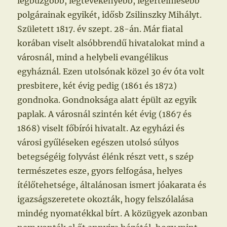
legbuzgóbb, legtevékenyebb, legértelmesebb
polgárainak egyikét, idősb Zsilinszky Mihályt.
Született 1817. év szept. 28-án. Már fiatal
korában viselt alsóbbrendű hivatalokat mind a
városnál, mind a helybeli evangélikus
egyháznál. Ezen utolsónak közel 30 év óta volt
presbitere, két évig pedig (1861 és 1872)
gondnoka. Gondnoksága alatt épült az egyik
paplak. A városnál szintén két évig (1867 és
1868) viselt főbírói hivatalt. Az egyházi és
városi gyűléseken egészen utolsó súlyos
betegségéig folyvást élénk részt vett, s szép
természetes esze, gyors felfogása, helyes
ítélőtehetsége, általánosan ismert jóakarata és
igazságszeretete okozták, hogy felszólalása
mindég nyomatékkal bírt. A közügyek azonban