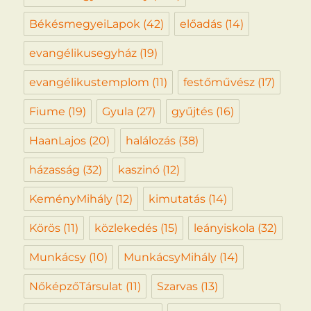
BékésmegyeiLapok
(42)
előadás
(14)
evangélikusegyház
(19)
evangélikustemplom
(11)
festőművész
(17)
Fiume
(19)
Gyula
(27)
gyűjtés
(16)
HaanLajos
(20)
halálozás
(38)
házasság
(32)
kaszinó
(12)
KeményMihály
(12)
kimutatás
(14)
Körös
(11)
közlekedés
(15)
leányiskola
(32)
Munkácsy
(10)
MunkácsyMihály
(14)
NőképzőTársulat
(11)
Szarvas
(13)