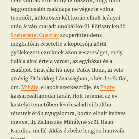
nem vonták el őt annyira házától, hogy mint
leggondosabb családapa ne végezte volna
teendőit, különösen két korán elhalt leányai
után árván maradt unokái körül. Főtisztelendő
Szeberényi Gusztáv
szuperintendens
meghatóan ecsetelte a koporsója körül
gyülekezett ezreknek azon veszteséget, mely
halála által érte a várost, az egyházat és a
családot. Siratják: hű neje, Patay Ilona, ki vele
40 évig élt boldog házasságban, s két derék fiai,
úm.
Mihály
, e lapok szerkesztője, és
Endre
kassai reáltanodai tanár. Holt tetemei az ev.
kastélyi temetőben lévő családi sírboltba
tétettek örök nyugalomra, korán elhalt kedves
menye, ifj. Zsilinszky Mihályné szül. Haan
Karolina mellé. Áldás és béke lengjen hamvaik