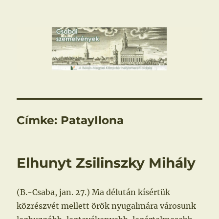
Csabai szemelvények
Címke:
PatayIlona
Elhunyt Zsilinszky Mihály
(B.-Csaba, jan. 27.) Ma délután kísértük
közrészvét mellett örök nyugalmára városunk