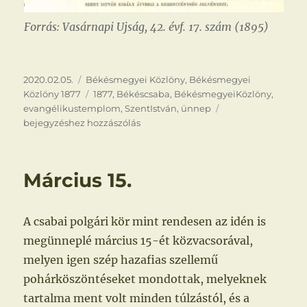
Forrás: Vasárnapi Ujság, 42. évf. 17. szám (1895)
Közzétéve
Kategória
2020.02.05.
Békésmegyei Közlöny
,
Békésmegyei
Címke
Közlöny 1877
1877
,
Békéscsaba
,
BékésmegyeiKözlöny
,
Augusztus
evangélikustemplom
,
SzentIstván
,
ünnep
20.
bejegyzéshez hozzászólás
Március 15.
A csabai polgári kör mint rendesen az idén is
megünneplé március 15-ét közvacsorával,
melyen igen szép hazafias szellemű
pohárköszöntéseket mondottak, melyeknek
tartalma ment volt minden túlzástól, és a