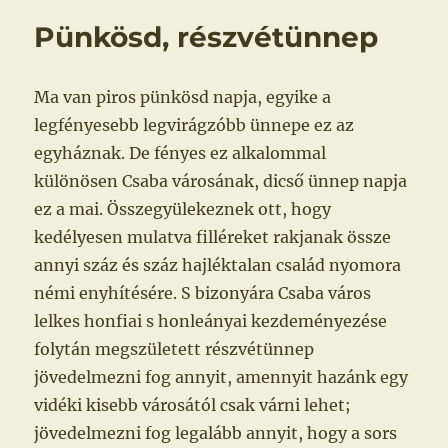
Pünkösd, részvétünnep
Ma van piros pünkösd napja, egyike a
legfényesebb legvirágzóbb ünnepe ez az
egyháznak. De fényes ez alkalommal
különösen Csaba városának, dicső ünnep napja
ez a mai. Összegyülekeznek ott, hogy
kedélyesen mulatva filléreket rakjanak össze
annyi száz és száz hajléktalan család nyomora
némi enyhítésére. S bizonyára Csaba város
lelkes honfiai s honleányai kezdeményezése
folytán megszületett részvétünnep
jövedelmezni fog annyit, amennyit hazánk egy
vidéki kisebb városától csak várni lehet;
jövedelmezni fog legalább annyit, hogy a sors