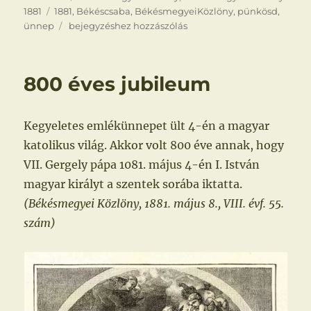
Címke
1881
1881
,
Békéscsaba
,
BékésmegyeiKözlöny
,
pünkösd
,
Pünkösd,
ünnep
bejegyzéshez hozzászólás
részvétünnep
800 éves jubileum
Kegyeletes emlékünnepet ült 4-én a magyar
katolikus világ. Akkor volt 800 éve annak, hogy
VII. Gergely pápa 1081. május 4-én I. István
magyar királyt a szentek sorába iktatta.
(Békésmegyei Közlöny, 1881. május 8., VIII. évf. 55.
szám)