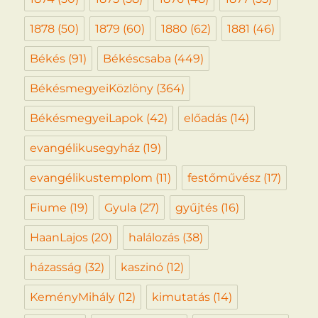
1878
(50)
1879
(60)
1880
(62)
1881
(46)
Békés
(91)
Békéscsaba
(449)
BékésmegyeiKözlöny
(364)
BékésmegyeiLapok
(42)
előadás
(14)
evangélikusegyház
(19)
evangélikustemplom
(11)
festőművész
(17)
Fiume
(19)
Gyula
(27)
gyűjtés
(16)
HaanLajos
(20)
halálozás
(38)
házasság
(32)
kaszinó
(12)
KeményMihály
(12)
kimutatás
(14)