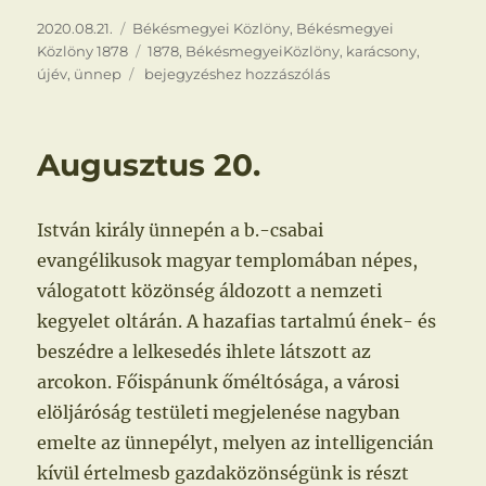
Közzétéve
Kategória
2020.08.21.
Békésmegyei Közlöny
,
Békésmegyei
Címke
Közlöny 1878
1878
,
BékésmegyeiKözlöny
,
karácsony
,
Ünnepi
újév
,
ünnep
bejegyzéshez hozzászólás
hangulat
Augusztus 20.
István király ünnepén a b.-csabai
evangélikusok magyar templomában népes,
válogatott közönség áldozott a nemzeti
kegyelet oltárán. A hazafias tartalmú ének- és
beszédre a lelkesedés ihlete látszott az
arcokon. Főispánunk őméltósága, a városi
elöljáróság testületi megjelenése nagyban
emelte az ünnepélyt, melyen az intelligencián
kívül értelmesb gazdaközönségünk is részt