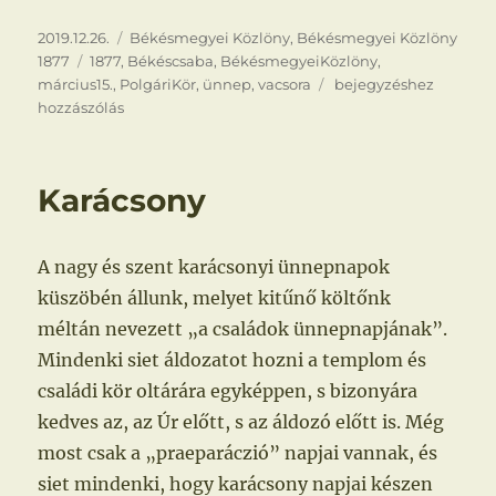
Közzétéve
Kategória
2019.12.26.
Békésmegyei Közlöny
,
Békésmegyei Közlöny
Címke
1877
1877
,
Békéscsaba
,
BékésmegyeiKözlöny
,
Március
március15.
,
PolgáriKör
,
ünnep
,
vacsora
bejegyzéshez
15.
hozzászólás
Karácsony
A nagy és szent karácsonyi ünnepnapok
küszöbén állunk, melyet kitűnő költőnk
méltán nevezett „a családok ünnepnapjának”.
Mindenki siet áldozatot hozni a templom és
családi kör oltárára egyképpen, s bizonyára
kedves az, az Úr előtt, s az áldozó előtt is. Még
most csak a „praeparáczió” napjai vannak, és
siet mindenki, hogy karácsony napjai készen