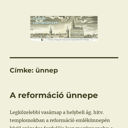
Csabai szemelvények
Címke:
ünnep
A reformáció ünnepe
Legközelebbi vasárnap a helybeli ág. hitv.
templomokban a reformáció emlékünnepén