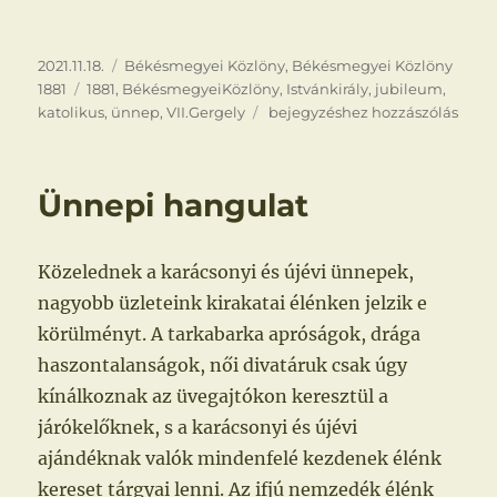
Közzétéve
Kategória
2021.11.18.
Békésmegyei Közlöny
,
Békésmegyei Közlöny
Címke
1881
1881
,
BékésmegyeiKözlöny
,
Istvánkirály
,
jubileum
,
800
katolikus
,
ünnep
,
VII.Gergely
bejegyzéshez hozzászólás
éves
jubileum
Ünnepi hangulat
Közelednek a karácsonyi és újévi ünnepek,
nagyobb üzleteink kirakatai élénken jelzik e
körülményt. A tarkabarka apróságok, drága
haszontalanságok, női divatáruk csak úgy
kínálkoznak az üvegajtókon keresztül a
járókelőknek, s a karácsonyi és újévi
ajándéknak valók mindenfelé kezdenek élénk
kereset tárgyai lenni. Az ifjú nemzedék élénk