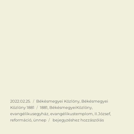
Közzétéve
Kategória
2022.02.25.
Békésmegyei Közlöny
,
Békésmegyei
Címke
Közlöny 1881
1881
,
BékésmegyeiKözlöny
,
evangélikusegyház
,
evangélikustemplom
,
II.József
,
A
reformáció
,
ünnep
bejegyzéshez hozzászólás
reformáció
ünnepe