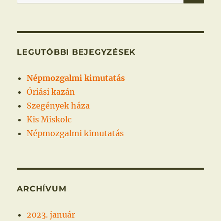
a
következő
kifejezésre:
LEGUTÓBBI BEJEGYZÉSEK
Népmozgalmi kimutatás
Óriási kazán
Szegények háza
Kis Miskolc
Népmozgalmi kimutatás
ARCHÍVUM
2023. január