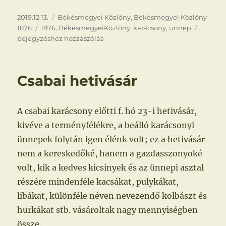
Közzétéve
Kategória
2019.12.13.
Békésmegyei Közlöny
,
Békésmegyei Közlöny
Címke
Karácso
1876
1876
,
BékésmegyeiKözlöny
,
karácsony
,
ünnep
bejegyzéshez hozzászólás
Csabai hetivásár
A csabai karácsony előtti f. hó 23-i hetivásár,
kivéve a terményfélékre, a beálló karácsonyi
ünnepek folytán igen élénk volt; ez a hetivásár
nem a kereskedőké, hanem a gazdasszonyoké
volt, kik a kedves kicsinyek és az ünnepi asztal
részére mindenféle kacsákat, pulykákat,
libákat, különféle néven nevezendő kolbászt és
hurkákat stb. vásároltak nagy mennyiségben
össze.