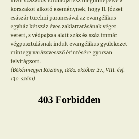
kívül százados fordulója lesz megünnepelve a
korszakot alkotó eseménynek, hogy II. József
császár türelmi parancsával az evangélikus
egyház kétszáz éves zaklattatásának véget
vetett, s védpajzsa alatt száz és száz immár
végpusztulásnak indult evangélikus gyülekezet
mintegy varázsvessző érintésére gyorsan
felvirágzott.
(Békésmegyei Közlöny, 1881. október 27., VIII. évf.
130. szám)