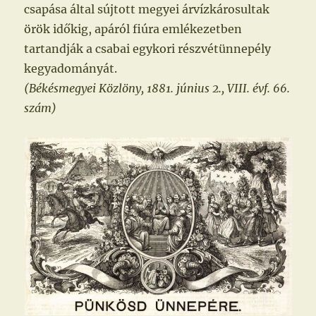
csapása által sújtott megyei árvízkárosultak
örök időkig, apáról fiúra emlékezetben
tartandják a csabai egykori részvétünnepély
kegyadományát.
(Békésmegyei Közlöny, 1881. június 2., VIII. évf. 66.
szám)