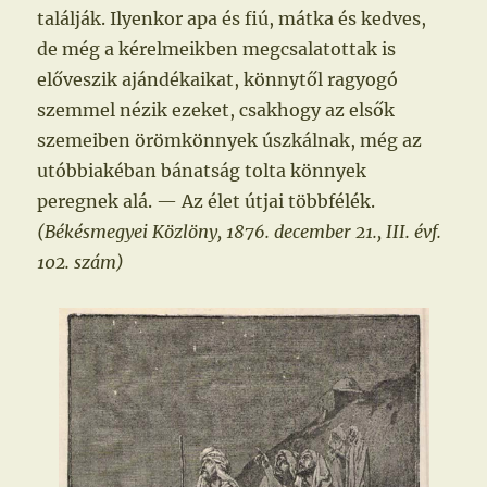
találják. Ilyenkor apa és fiú, mátka és kedves,
de még a kérelmeikben megcsalatottak is
előveszik ajándékaikat, könnytől ragyogó
szemmel nézik ezeket, csakhogy az elsők
szemeiben örömkönnyek úszkálnak, még az
utóbbiakéban bánatság tolta könnyek
peregnek alá. — Az élet útjai többfélék.
(Békésmegyei Közlöny, 1876. december 21., III. évf.
102. szám)