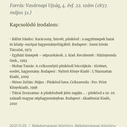
Forrás: Vasárnapi Ujság, 4. évf. 22. szám (1857.
május 31.)
Kapcsolódó irodalom:
• Bálint Sándor: Karácsony, húsvét, pünkösd : a nagyünnepek hazai
és közép-európai hagyományvilágából. Budapest : Szent István
Társulat, 1973
• Egyházi ünnepek – népszokások. 2. kiad. Kecskemét : Házinyomda
Gmk., 1993
• Mohay Tamás: A csíksomlyói pünkösdi búcsújárás : történet,
eredet, hagyomány. Budapest : Nyitott Könyv Kiadó : L’Harmattan
Kiadó, 2009
• Móser Zoltán: Május : Pünkösd hava. Csíkszereda : Pro-Print
Könyvkiadó, 1998
• Tátrai Zsuzsanna: A pünkösdnek jeles napján … : pünkösd a 19-20.
századi magyar néphagyományban. Budapest : Akadémiai Kiadó,
2010
Közzétéve
Kategória
2021.11.23.
Békésmegyei Közlöny
,
Békésmegyei Közlöny