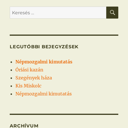
Fiume
KER
Keresés
a
következő
kifejezésre:
LEGUTÓBBI BEJEGYZÉSEK
Népmozgalmi kimutatás
Óriási kazán
Szegények háza
Kis Miskolc
Népmozgalmi kimutatás
ARCHÍVUM