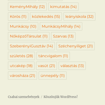
KeményMihály
(12)
kimutatás
(14)
Körös
(11)
közlekedés
(15)
leányiskola
(32)
Munkácsy
(10)
MunkácsyMihály
(14)
NőképzőTársulat
(11)
Szarvas
(13)
SzeberényiGusztáv
(14)
Széchenyiliget
(21)
születés
(28)
táncvigalom
(11)
utcakép
(18)
vasút
(21)
választás
(13)
városháza
(21)
ünnepély
(11)
Csabai szemelvények
Köszönjük WordPress!