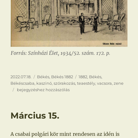
Forrás: Színházi Élet, 1934/52. szám. 172. p.
Közzétéve
Kategória
Címke
2022.07.18.
Békés
,
Békés 1882
1882
,
Békés
,
Békéscsaba
,
kaszinó
,
szórakozás
,
teaestély
,
vacsora
,
zene
Teaestélyek
bejegyzéshez hozzászólás
a
kaszinóban
Március 15.
A csabai polgári kör mint rendesen az idén is