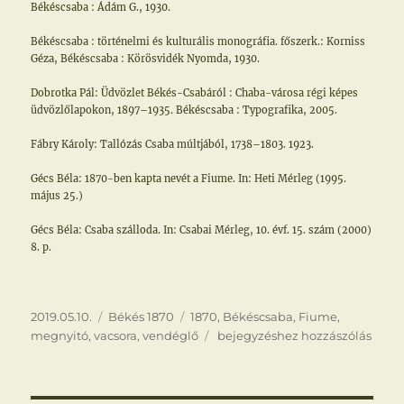
Békéscsaba : Ádám G., 1930.
Békéscsaba : történelmi és kulturális monográfia. főszerk.: Korniss
Géza, Békéscsaba : Körösvidék Nyomda, 1930.
Dobrotka Pál: Üdvözlet Békés-Csabáról : Chaba-városa régi képes
üdvözlőlapokon, 1897–1935. Békéscsaba : Typografika, 2005.
Fábry Károly: Tallózás Csaba múltjából, 1738–1803. 1923.
Gécs Béla: 1870-ben kapta nevét a Fiume. In: Heti Mérleg (1995.
május 25.)
Gécs Béla: Csaba szálloda. In: Csabai Mérleg, 10. évf. 15. szám (2000)
8. p.
Közzétéve
Kategória
Címke
2019.05.10.
Békés 1870
1870
,
Békéscsaba
,
Fiume
,
Csabai
megnyitó
,
vacsora
,
vendéglő
bejegyzéshez hozzászólás
apróságok
–
A