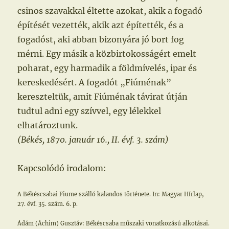
csinos szavakkal éltette azokat, akik a fogadó
építését vezették, akik azt építették, és a
fogadóst, aki abban bizonyára jó bort fog
mérni. Egy másik a közbirtokosságért emelt
poharat, egy harmadik a földmívelés, ipar és
kereskedésért. A fogadót „Fiúménak”
kereszteltük, amit Fiúménak távirat útján
tudtul adni egy szívvel, egy lélekkel
elhatároztunk.
(Békés, 1870. január 16., II. évf. 3. szám)
Kapcsolódó irodalom:
A Békéscsabai Fiume szálló kalandos története. In: Magyar Hírlap,
27. évf. 35. szám. 6. p.
Ádám (Áchim) Gusztáv: Békéscsaba műszaki vonatkozású alkotásai.