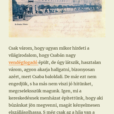
Csak várom, hogy ugyan mikor hirdeti a
világirodalom, hogy Csabán nagy
vendégfogadó
épült, de úgy látszik, hasztalan
várom, agyon akarja hallgatni, bizonyosan
azért, mert Csaba baloldali. De már ezt nem
engedjük, s ha más nem viszi jó hitünket,
megcseleksszük magunk. Igen, mi a
kereskedésnek menházat építettünk, hogy aki
búzánkat jön megvenni, magát kényelmesen
elszállásolhassa. S még csak az a híja van a