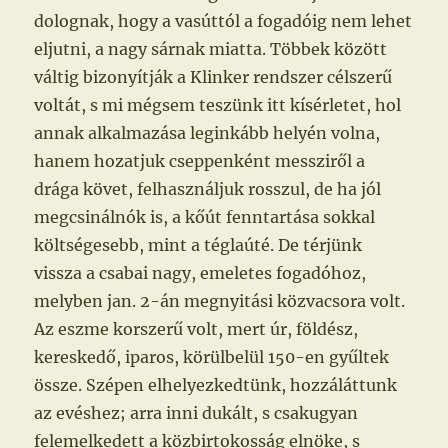
dolognak, hogy a vasúttól a fogadóig nem lehet
eljutni, a nagy sárnak miatta. Többek között
váltig bizonyítják a Klinker rendszer célszerű
voltát, s mi mégsem teszünk itt kísérletet, hol
annak alkalmazása leginkább helyén volna,
hanem hozatjuk cseppenként messziről a
drága követ, felhasználjuk rosszul, de ha jól
megcsinálnók is, a kőút fenntartása sokkal
költségesebb, mint a téglaúté. De térjünk
vissza a csabai nagy, emeletes fogadóhoz,
melyben jan. 2-án megnyitási közvacsora volt.
Az eszme korszerű volt, mert úr, földész,
kereskedő, iparos, körülbelül 150-en gyűltek
össze. Szépen elhelyezkedtünk, hozzáláttunk
az evéshez; arra inni dukált, s csakugyan
felemelkedett a közbirtokosság elnöke, s