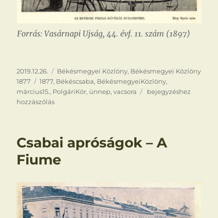
Forrás: Vasárnapi Ujság, 44. évf. 11. szám (1897)
Közzétéve
Kategória
2019.12.26.
Békésmegyei Közlöny
,
Békésmegyei Közlöny
Címke
1877
1877
,
Békéscsaba
,
BékésmegyeiKözlöny
,
Március
március15.
,
PolgáriKör
,
ünnep
,
vacsora
bejegyzéshez
15.
hozzászólás
Csabai apróságok – A
Fiume