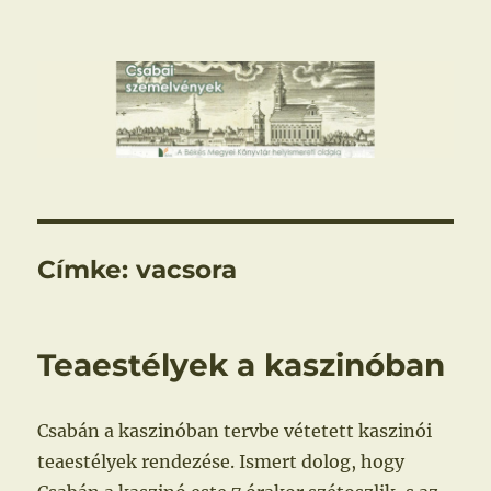
Csabai szemelvények
Címke:
vacsora
Teaestélyek a kaszinóban
Csabán a kaszinóban tervbe vétetett kaszinói
teaestélyek rendezése. Ismert dolog, hogy