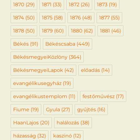
1870
(29)
1871
(33)
1872
(26)
1873
(19)
1874
(50)
1875
(58)
1876
(48)
1877
(55)
1878
(50)
1879
(60)
1880
(62)
1881
(46)
Békés
(91)
Békéscsaba
(449)
BékésmegyeiKözlöny
(364)
BékésmegyeiLapok
(42)
előadás
(14)
evangélikusegyház
(19)
evangélikustemplom
(11)
festőművész
(17)
Fiume
(19)
Gyula
(27)
gyűjtés
(16)
HaanLajos
(20)
halálozás
(38)
házasság
(32)
kaszinó
(12)