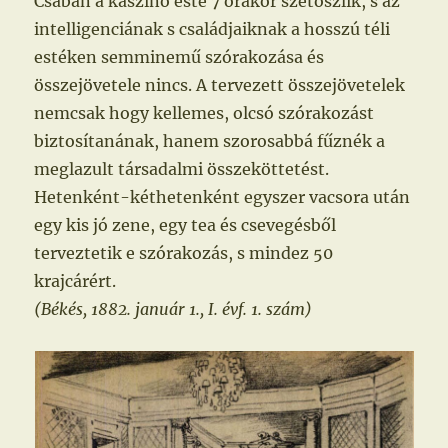
Csabán a kaszinó este 7 órakor szétoszlik, s az
intelligenciának s családjaiknak a hosszú téli
estéken semminemű szórakozása és
összejövetele nincs. A tervezett összejövetelek
nemcsak hogy kellemes, olcsó szórakozást
biztosítanának, hanem szorosabbá fűznék a
meglazult társadalmi összeköttetést.
Hetenként-kéthetenként egyszer vacsora után
egy kis jó zene, egy tea és csevegésből
terveztetik e szórakozás, s mindez 50
krajcárért.
(Békés, 1882. január 1., I. évf. 1. szám)