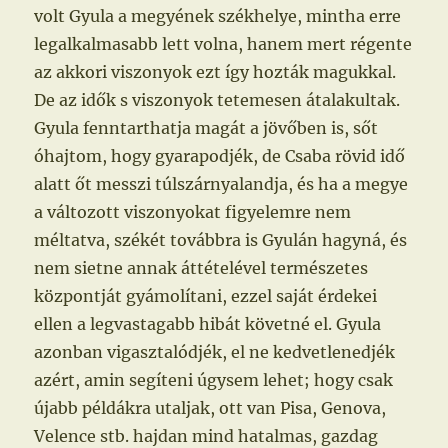
volt Gyula a megyének székhelye, mintha erre
legalkalmasabb lett volna, hanem mert régente
az akkori viszonyok ezt így hozták magukkal.
De az idők s viszonyok tetemesen átalakultak.
Gyula fenntarthatja magát a jövőben is, sőt
óhajtom, hogy gyarapodjék, de Csaba rövid idő
alatt őt messzi túlszárnyalandja, és ha a megye
a változott viszonyokat figyelemre nem
méltatva, székét továbbra is Gyulán hagyná, és
nem sietne annak áttételével természetes
központját gyámolítani, ezzel saját érdekei
ellen a legvastagabb hibát követné el. Gyula
azonban vigasztalódjék, el ne kedvetlenedjék
azért, amin segíteni úgysem lehet; hogy csak
újabb példákra utaljak, ott van Pisa, Genova,
Velence stb. hajdan mind hatalmas, gazdag