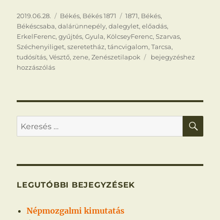
Közzétéve
Kategória
Címke
2019.06.28.
Békés
,
Békés 1871
1871
,
Békés
,
Békéscsaba
,
dalárünnepély
,
dalegylet
,
előadás
,
ErkelFerenc
,
gyűjtés
,
Gyula
,
KölcseyFerenc
,
Szarvas
,
Széchenyiliget
,
szeretetház
,
táncvigalom
,
Tarcsa
,
Dalárünnepély
tudósítás
,
Vésztő
,
zene
,
Zenészetilapok
bejegyzéshez
hozzászólás
KER
Keresés
a
következő
kifejezésre:
LEGUTÓBBI BEJEGYZÉSEK
Népmozgalmi kimutatás