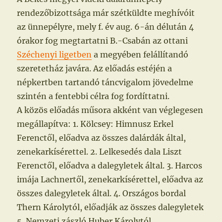
rendezőbizottsága már szétküldte meghívóit
az ünnepélyre, mely f. év aug. 6-án délután 4
órakor fog megtartatni B.-Csabán az ottani
Széchenyi ligetben
a megyében felállítandó
szeretetház javára. Az előadás estéjén a
népkertben tartandó táncvigalom jövedelme
szintén a fentebbi célra fog fordíttatni.
A közös előadás műsora akként van véglegesen
megállapítva: 1. Kölcsey: Himnusz Erkel
Ferenctől, előadva az összes dalárdák által,
zenekarkísérettel. 2. Lelkesedés dala Liszt
Ferenctől, előadva a dalegyletek által. 3. Harcos
imája Lachnertől, zenekarkísérettel, előadva az
összes dalegyletek által. 4. Országos bordal
Thern Károlytól, előadják az összes dalegyletek
5. Nemzeti zászló Huber Károlytól,