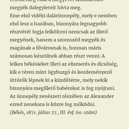
megyék dalegyleteit hívta meg.
Eme első vidéki dalárünnepély, mely e nemben
első lesz a hazában, bizonyára legnagyobb
részvétét fogja felkölteni nemcsak az illető
megyének, hanem a szomszéd megyék és
magának a fővárosnak is, honnan máris
számosan készülnek abban részt venni. A
lelkes békésieket illeti az elismerés és dicsőség,
kik e téren mint ügybuzgó és kezdeményező
úttörők lépnek ki a küzdőtérre, mely nekik
bizonyára megillető babérokat is fog nyújtani.
Az ünnepély zenészeti részében az Alexander
ezred zenekara is közre fog működni.
(Békés, 1871. július 27., III. évf. 60. szám)