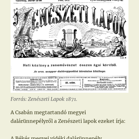
Forrás: Zenészeti Lapok 1871.
A Csabán megtartandó megyei
dalárünnepélyről a Zenészeti lapok ezeket írja:
A Békés megyei vidéki dalárünnepély