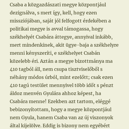
Csaba a közgazdászati megye központjául
dezignálva, s mert így, kell, hogy ezen
missziójában, saját jól felfogott érdekében a
politikai megye is avval támogassa, hogy
székhelyét Csabára áttegye, annyival inkább,
mert mindenkinek, akit ügye-baja a székhelyre
menni kényszeríti, e székhelyet Csabán
közelebb éri. Aztán a megye bizottmánya ma
410 tagból áll, nem csupa tisztviselőből s
néhány módos úrból, mint ezelőtt; csak ezen
410 tagú testület mennyivel több időt s pénzt
áldoz menvén Gyulára ahhoz képest, ha
Csabára menne! Ezekben azt tartom, eléggé
bebizonyítottam, hogy a megye központjául
nem Gyula, hanem Csaba van az új viszonyok
által kijelölve. Eddig is bizony nem egyébért