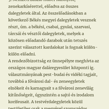
zenekarkísérettel, előadva az összes
dalegyletek által. Az összelőadásokban a
következő Békés megyei dalegyletek vesznek
részt, úm. a békési, csabai, gyulai, szarvasi,
tárcsái és vésztői dalegyletek, melyek a
közösen előadandó darabok után tetszés
szerint választott kardalokat is fognak külön-
külön előadni.
A rendezőbizottság ez ünnepélyre meghívta az
országos magyar daláregyesület központi ig.
választmányának pest-budai és vidéki tagjait,
továbbá a fővárosi dal- és zeneegyletek
elnökeit és karnagyait s a fővárosi zenevilág
kitűnőségeit, úgyszintén a sajtó és irodalom
korifeusait. A testvérdalegyletek közül
testületileg csak a megyével szomszédos