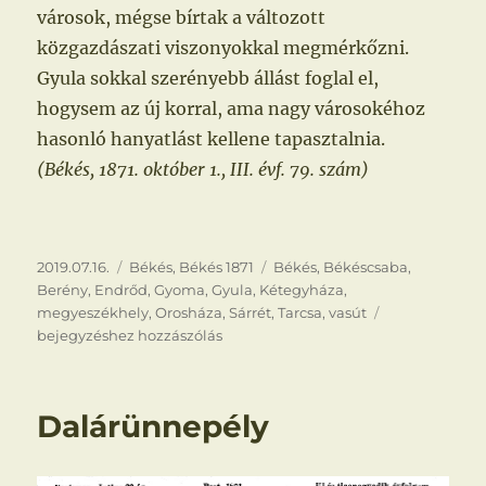
városok, mégse bírtak a változott
közgazdászati viszonyokkal megmérkőzni.
Gyula sokkal szerényebb állást foglal el,
hogysem az új korral, ama nagy városokéhoz
hasonló hanyatlást kellene tapasztalnia.
(Békés, 1871. október 1., III. évf. 79. szám)
Közzétéve
Kategória
Címke
2019.07.16.
Békés
,
Békés 1871
Békés
,
Békéscsaba
,
Berény
,
Endrőd
,
Gyoma
,
Gyula
,
Kétegyháza
,
Csaba-
megyeszékhely
,
Orosháza
,
Sárrét
,
Tarcsa
,
vasút
e
bejegyzéshez hozzászólás
vagy
Gyula!
Dalárünnepély