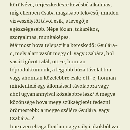
körülvéve, terjeszkedésre kevésbé alkalmas,
míg ellenben Csaba magasabb fekvésű, minden
vízveszélytől távol esik, s levegője
egészségesebb. Népe józan, takarékos,
szorgalmas, munkaképes.
Mármost hova telepszik a kereskedő: Gyulára-
e, mely alatt vasút megy el, vagy Csabára, hol
vasúti gócot talál; ott-e, honnan
főproduktumunk, a legjobb búza távolabbra
vagy ahonnan közelebbre esik; ott-e, honnan
mindenfelé egy állomással távolabbra vagy
ahol ugyanannyival közelebbre lesz? A megye
közönsége hova megy szükségletét fedezni
örömestebb: a megye szélére Gyulára, vagy
Csabára…?
Íme ezen eltagadhatlan nagy súlyú okokból van