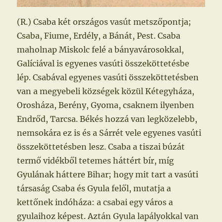
(R.) Csaba két országos vasút metszőpontja;
Csaba, Fiume, Erdély, a Bánát, Pest. Csaba
maholnap Miskolc felé a bányavárosokkal,
Galíciával is egyenes vasúti összeköttetésbe
lép. Csabával egyenes vasúti összeköttetésben
van a megyebeli községek közül Kétegyháza,
Orosháza, Berény, Gyoma, csaknem ilyenben
Endrőd, Tarcsa. Békés hozzá van legközelebb,
nemsokára ez is és a Sárrét vele egyenes vasúti
összeköttetésben lesz. Csaba a tiszai búzát
termő vidékből tetemes háttért bír, míg
Gyulának háttere Bihar; hogy mit tart a vasúti
társaság Csaba és Gyula felől, mutatja a
kettőnek indóháza: a csabai egy város a
gyulaihoz képest. Aztán Gyula lapályokkal van