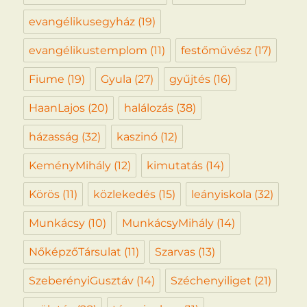
evangélikusegyház
(19)
evangélikustemplom
(11)
festőművész
(17)
Fiume
(19)
Gyula
(27)
gyűjtés
(16)
HaanLajos
(20)
halálozás
(38)
házasság
(32)
kaszinó
(12)
KeményMihály
(12)
kimutatás
(14)
Körös
(11)
közlekedés
(15)
leányiskola
(32)
Munkácsy
(10)
MunkácsyMihály
(14)
NőképzőTársulat
(11)
Szarvas
(13)
SzeberényiGusztáv
(14)
Széchenyiliget
(21)