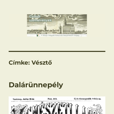
Csabai szemelvények
Címke:
Vésztő
Dalárünnepély