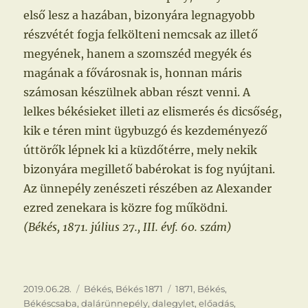
első lesz a hazában, bizonyára legnagyobb
részvétét fogja felkölteni nemcsak az illető
megyének, hanem a szomszéd megyék és
magának a fővárosnak is, honnan máris
számosan készülnek abban részt venni. A
lelkes békésieket illeti az elismerés és dicsőség,
kik e téren mint ügybuzgó és kezdeményező
úttörők lépnek ki a küzdőtérre, mely nekik
bizonyára megillető babérokat is fog nyújtani.
Az ünnepély zenészeti részében az Alexander
ezred zenekara is közre fog működni.
(Békés, 1871. július 27., III. évf. 60. szám)
Közzétéve
Kategória
Címke
2019.06.28.
Békés
,
Békés 1871
1871
,
Békés
,
Békéscsaba
,
dalárünnepély
,
dalegylet
,
előadás
,