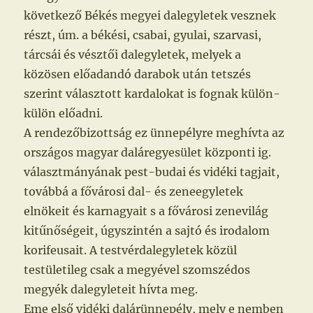
következő Békés megyei dalegyletek vesznek
részt, úm. a békési, csabai, gyulai, szarvasi,
tárcsái és vésztői dalegyletek, melyek a
közösen előadandó darabok után tetszés
szerint választott kardalokat is fognak külön-
külön előadni.
A rendezőbizottság ez ünnepélyre meghívta az
országos magyar daláregyesület központi ig.
választmányának pest-budai és vidéki tagjait,
továbbá a fővárosi dal- és zeneegyletek
elnökeit és karnagyait s a fővárosi zenevilág
kitűnőségeit, úgyszintén a sajtó és irodalom
korifeusait. A testvérdalegyletek közül
testületileg csak a megyével szomszédos
megyék dalegyleteit hívta meg.
Eme első vidéki dalárünnepély, mely e nemben