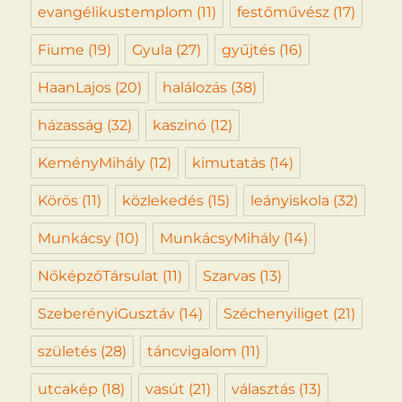
evangélikustemplom
(11)
festőművész
(17)
Fiume
(19)
Gyula
(27)
gyűjtés
(16)
HaanLajos
(20)
halálozás
(38)
házasság
(32)
kaszinó
(12)
KeményMihály
(12)
kimutatás
(14)
Körös
(11)
közlekedés
(15)
leányiskola
(32)
Munkácsy
(10)
MunkácsyMihály
(14)
NőképzőTársulat
(11)
Szarvas
(13)
SzeberényiGusztáv
(14)
Széchenyiliget
(21)
születés
(28)
táncvigalom
(11)
utcakép
(18)
vasút
(21)
választás
(13)