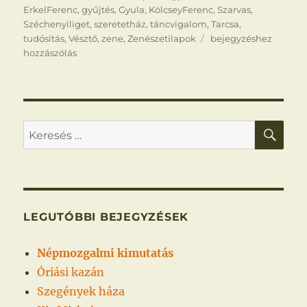
ErkelFerenc
,
gyűjtés
,
Gyula
,
KölcseyFerenc
,
Szarvas
,
Széchenyiliget
,
szeretetház
,
táncvigalom
,
Tarcsa
,
Dalárünnepély
tudósítás
,
Vésztő
,
zene
,
Zenészetilapok
bejegyzéshez
hozzászólás
KER
Keresés
a
következő
kifejezésre:
LEGUTÓBBI BEJEGYZÉSEK
Népmozgalmi kimutatás
Óriási kazán
Szegények háza