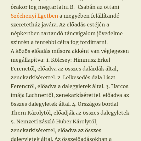
órakor fog megtartatni B.-Csabán az ottani
Széchenyi ligetben
a megyében felállítandó
szeretetház javára. Az előadás estéjén a
népkertben tartandó táncvigalom jövedelme
szintén a fentebbi célra fog fordíttatni.
A közös előadás műsora akként van véglegesen
megállapítva: 1. Kölcsey: Himnusz Erkel
Ferenctől, előadva az összes dalárdák által,
zenekarkísérettel. 2. Lelkesedés dala Liszt
Ferenctől, előadva a dalegyletek által. 3. Harcos
imája Lachnertől, zenekarkísérettel, előadva az
összes dalegyletek által. 4. Országos bordal
Thern Károlytól, előadják az összes dalegyletek
5. Nemzeti zászló Huber Károlytól,
zenekarkísérettel, előadva az összes
dalegyletek által. Az összelőadásokban a