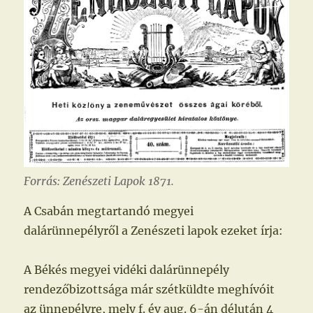
Forrás: Zenészeti Lapok 1871.
A Csabán megtartandó megyei
dalárünnepélyről a Zenészeti lapok ezeket írja:
A Békés megyei vidéki dalárünnepély
rendezőbizottsága már szétküldte meghívóit
az ünnepélyre, mely f. év aug. 6-án délután 4