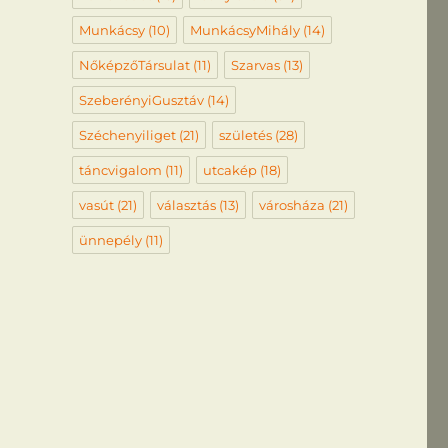
Munkácsy
(10)
MunkácsyMihály
(14)
NőképzőTársulat
(11)
Szarvas
(13)
SzeberényiGusztáv
(14)
Széchenyiliget
(21)
születés
(28)
táncvigalom
(11)
utcakép
(18)
vasút
(21)
választás
(13)
városháza
(21)
ünnepély
(11)