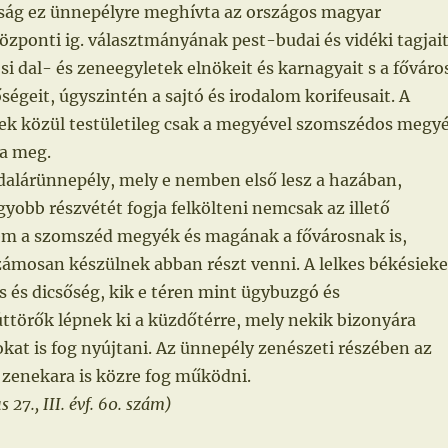
ság ez ünnepélyre meghívta az országos magyar
özponti ig. választmányának pest-budai és vidéki tagjait
si dal- és zeneegyletek elnökeit és karnagyait s a főváro
ségeit, úgyszintén a sajtó és irodalom korifeusait. A
tek közül testületileg csak a megyével szomszédos megy
ta meg.
 dalárünnepély, mely e nemben első lesz a hazában,
yobb részvétét fogja felkölteni nemcsak az illető
m a szomszéd megyék és magának a fővárosnak is,
ámosan készülnek abban részt venni. A lelkes békésieke
rés és dicsőség, kik e téren mint ügybuzgó és
törők lépnek ki a küzdőtérre, mely nekik bizonyára
kat is fog nyújtani. Az ünnepély zenészeti részében az
 zenekara is közre fog működni.
s 27., III. évf. 60. szám)