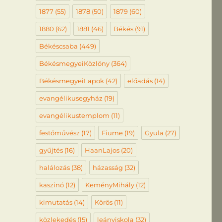
1877
(55)
1878
(50)
1879
(60)
1880
(62)
1881
(46)
Békés
(91)
Békéscsaba
(449)
BékésmegyeiKözlöny
(364)
BékésmegyeiLapok
(42)
előadás
(14)
evangélikusegyház
(19)
evangélikustemplom
(11)
festőművész
(17)
Fiume
(19)
Gyula
(27)
gyűjtés
(16)
HaanLajos
(20)
halálozás
(38)
házasság
(32)
kaszinó
(12)
KeményMihály
(12)
kimutatás
(14)
Körös
(11)
közlekedés
(15)
leányiskola
(32)