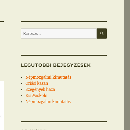
KERESÉS
Keresés
a
következő
kifejezésre:
LEGUTÓBBI BEJEGYZÉSEK
Népmozgalmi kimutatás
Óriási kazán
Szegények háza
Kis Miskolc
Népmozgalmi kimutatás