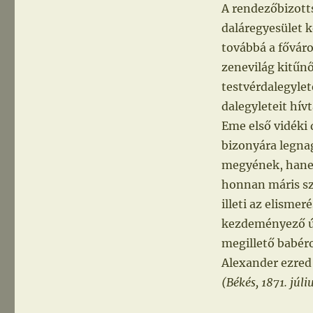
A rendezőbizott
daláregyesület k
továbbá a főváro
zenevilág kitűnő
testvérdalegyle
dalegyleteit hív
Eme első vidéki
bizonyára legnag
megyének, hane
honnan máris sz
illeti az elisme
kezdeményező út
megillető babéro
Alexander ezred
(Békés, 1871. júliu