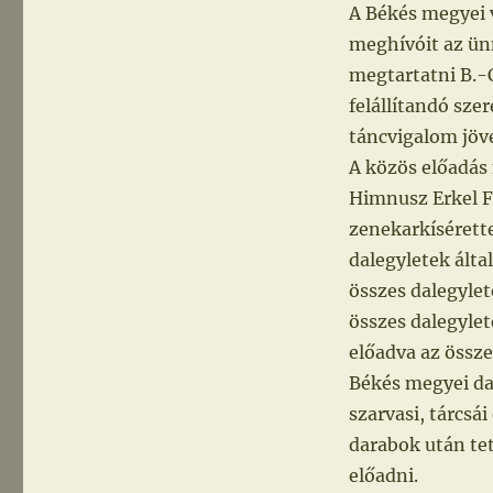
A Békés megyei 
meghívóit az ünn
megtartatni B.-
felállítandó sze
táncvigalom jöve
A közös előadás
Himnusz Erkel Fe
zenekarkísérette
dalegyletek álta
összes dalegylet
összes dalegylet
előadva az össze
Békés megyei dal
szarvasi, tárcsá
darabok után tet
előadni.