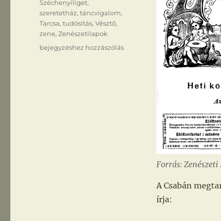
Széchenyiliget
,
szeretetház
,
táncvigalom
,
Tarcsa
,
tudósítás
,
Vésztő
,
zene
,
Zenészetilapok
Dalárünnepély
bejegyzéshez hozzászólás
Forrás: Zenészeti
A Csabán megtar
írja: