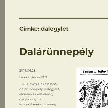
Címke:
dalegylet
Dalárünnepély
Közzétéve
2019.06.28.
Kategória
Békés
,
Békés 1871
Címke
1871
,
Békés
,
Békéscsaba
,
dalárünnepély
,
dalegylet
,
előadás
,
ErkelFerenc
,
gyűjtés
,
Gyula
,
KölcseyFerenc
,
Szarvas
,