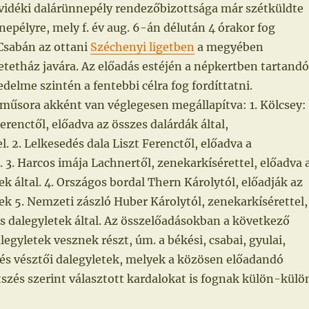
vidéki dalárünnepély rendezőbizottsága már szétküldte
epélyre, mely f. év aug. 6-án délután 4 órakor fog
Csabán az ottani
Széchenyi ligetben
a megyében
retetház javára. Az előadás estéjén a népkertben tartandó
delme szintén a fentebbi célra fog fordíttatni.
 műsora akként van véglegesen megállapítva: 1. Kölcsey:
renctől, előadva az összes dalárdák által,
l. 2. Lelkesedés dala Liszt Ferenctől, előadva a
l. 3. Harcos imája Lachnertől, zenekarkísérettel, előadva 
ek által. 4. Országos bordal Thern Károlytól, előadják az
ek 5. Nemzeti zászló Huber Károlytól, zenekarkísérettel,
s dalegyletek által. Az összelőadásokban a következő
egyletek vesznek részt, úm. a békési, csabai, gyulai,
i és vésztői dalegyletek, melyek a közösen előadandó
szés szerint választott kardalokat is fognak külön-külö