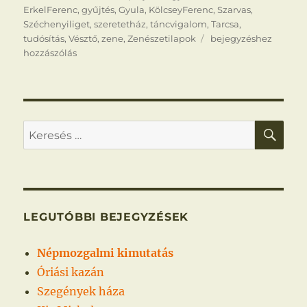
ErkelFerenc
,
gyűjtés
,
Gyula
,
KölcseyFerenc
,
Szarvas
,
Széchenyiliget
,
szeretetház
,
táncvigalom
,
Tarcsa
,
Dalárünnepély
tudósítás
,
Vésztő
,
zene
,
Zenészetilapok
bejegyzéshez
hozzászólás
KER
Keresés
a
következő
kifejezésre:
LEGUTÓBBI BEJEGYZÉSEK
Népmozgalmi kimutatás
Óriási kazán
Szegények háza