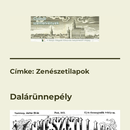
Csabai szemelvények
Címke:
Zenészetilapok
Dalárünnepély