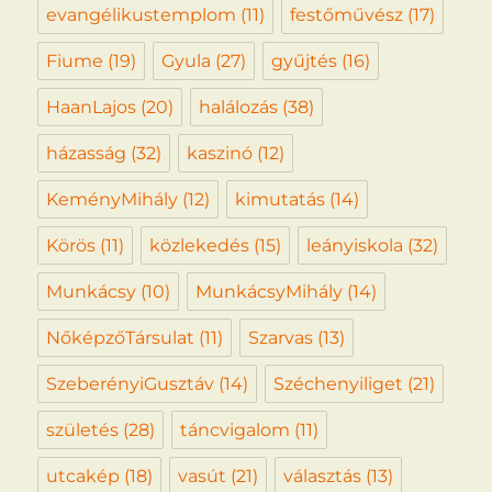
evangélikustemplom
(11)
festőművész
(17)
Fiume
(19)
Gyula
(27)
gyűjtés
(16)
HaanLajos
(20)
halálozás
(38)
házasság
(32)
kaszinó
(12)
KeményMihály
(12)
kimutatás
(14)
Körös
(11)
közlekedés
(15)
leányiskola
(32)
Munkácsy
(10)
MunkácsyMihály
(14)
NőképzőTársulat
(11)
Szarvas
(13)
SzeberényiGusztáv
(14)
Széchenyiliget
(21)
születés
(28)
táncvigalom
(11)
utcakép
(18)
vasút
(21)
választás
(13)