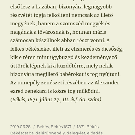
első lesz a hazában, bizonyára legnagyobb
részvétét fogja felkölteni nemcsak az illető
megyének, hanem a szomszéd megyék és
magának a fővárosnak is, honnan máris
számosan készülnek abban részt venni. A
lelkes békésieket illeti az elismerés és dicsőség,
kik e téren mint ügybuzgó és kezdeményező
úttörők lépnek ki a küzdőtérre, mely nekik
bizonyára megillető babérokat is fog nyújtani.
Az ünnepély zenészeti részében az Alexander
ezred zenekara is közre fog működni.
(Békés, 1871. július 27., III. évf. 60. szám)
Közzétéve
Kategória
Címke
2019.06.28.
Békés
,
Békés 1871
1871
,
Békés
,
Békéscsaba
,
dalárünnepély
,
dalegylet
,
előadás
,