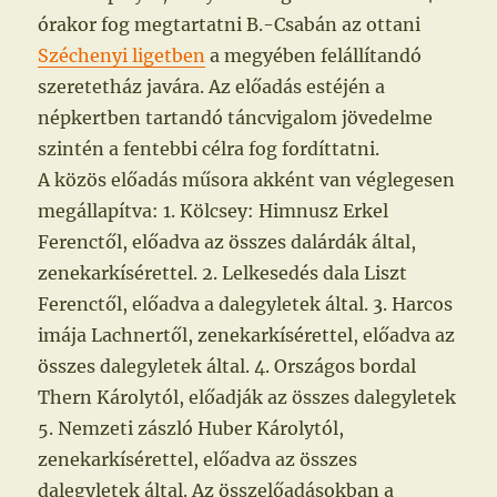
órakor fog megtartatni B.-Csabán az ottani
Széchenyi ligetben
a megyében felállítandó
szeretetház javára. Az előadás estéjén a
népkertben tartandó táncvigalom jövedelme
szintén a fentebbi célra fog fordíttatni.
A közös előadás műsora akként van véglegesen
megállapítva: 1. Kölcsey: Himnusz Erkel
Ferenctől, előadva az összes dalárdák által,
zenekarkísérettel. 2. Lelkesedés dala Liszt
Ferenctől, előadva a dalegyletek által. 3. Harcos
imája Lachnertől, zenekarkísérettel, előadva az
összes dalegyletek által. 4. Országos bordal
Thern Károlytól, előadják az összes dalegyletek
5. Nemzeti zászló Huber Károlytól,
zenekarkísérettel, előadva az összes
dalegyletek által. Az összelőadásokban a