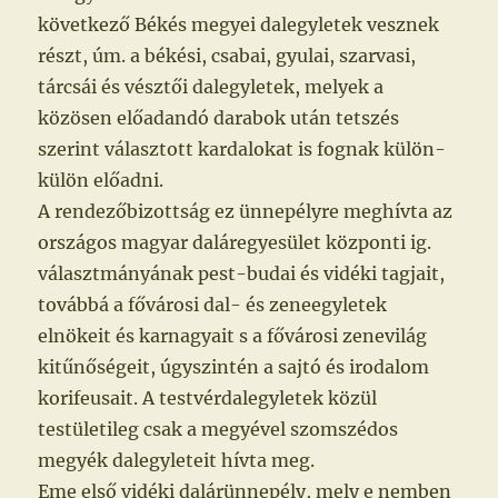
következő Békés megyei dalegyletek vesznek
részt, úm. a békési, csabai, gyulai, szarvasi,
tárcsái és vésztői dalegyletek, melyek a
közösen előadandó darabok után tetszés
szerint választott kardalokat is fognak külön-
külön előadni.
A rendezőbizottság ez ünnepélyre meghívta az
országos magyar daláregyesület központi ig.
választmányának pest-budai és vidéki tagjait,
továbbá a fővárosi dal- és zeneegyletek
elnökeit és karnagyait s a fővárosi zenevilág
kitűnőségeit, úgyszintén a sajtó és irodalom
korifeusait. A testvérdalegyletek közül
testületileg csak a megyével szomszédos
megyék dalegyleteit hívta meg.
Eme első vidéki dalárünnepély, mely e nemben