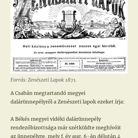
Forrás: Zenészeti Lapok 1871.
A Csabán megtartandó megyei
dalárünnepélyről a Zenészeti lapok ezeket írja:
A Békés megyei vidéki dalárünnepély
rendezőbizottsága már szétküldte meghívóit
az ünnepélyre, mely f. év aug. 6-án délután 4