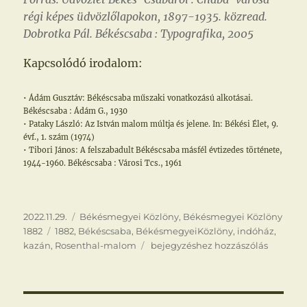
régi képes üdvözlőlapokon, 1897-1935. közread.
Dobrotka Pál. Békéscsaba : Typografika, 2005
Kapcsolódó irodalom:
• Ádám Gusztáv: Békéscsaba műszaki vonatkozású alkotásai.
Békéscsaba : Ádám G., 1930
• Pataky László: Az István malom múltja és jelene. In: Békési Élet, 9.
évf., 1. szám (1974)
• Tibori János: A felszabadult Békéscsaba másfél évtizedes története,
1944-1960. Békéscsaba : Városi Tcs., 1961
Közzétéve
Kategória
2022.11.29.
Békésmegyei Közlöny
,
Békésmegyei Közlöny
Címke
1882
1882
,
Békéscsaba
,
BékésmegyeiKözlöny
,
indóház
,
Óriási
kazán
,
Rosenthal-malom
bejegyzéshez hozzászólás
kazán