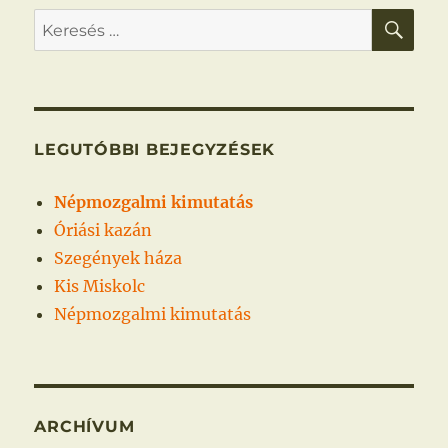
KER
Keresés
a
következő
kifejezésre:
LEGUTÓBBI BEJEGYZÉSEK
Népmozgalmi kimutatás
Óriási kazán
Szegények háza
Kis Miskolc
Népmozgalmi kimutatás
ARCHÍVUM