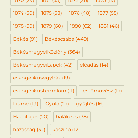
1870
(29)
1871
(33)
1872
(26)
1873
(19)
1874
(50)
1875
(58)
1876
(48)
1877
(55)
1878
(50)
1879
(60)
1880
(62)
1881
(46)
Békés
(91)
Békéscsaba
(449)
BékésmegyeiKözlöny
(364)
BékésmegyeiLapok
(42)
előadás
(14)
evangélikusegyház
(19)
evangélikustemplom
(11)
festőművész
(17)
Fiume
(19)
Gyula
(27)
gyűjtés
(16)
HaanLajos
(20)
halálozás
(38)
házasság
(32)
kaszinó
(12)