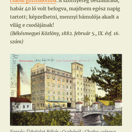
csabai gőzmalomba
. A szörnyeteg beszállítása,
habár 40 ló volt befogva, majdnem egész napig
tartott; képzelhetni, mennyi bámulója akadt a
világ e csodájának!
(Békésmegyei Közlöny, 1882. február 5., IX. évf. 16.
szám)
Forrás: Üdvözlet Békés-Csabáról : Chaba-városa