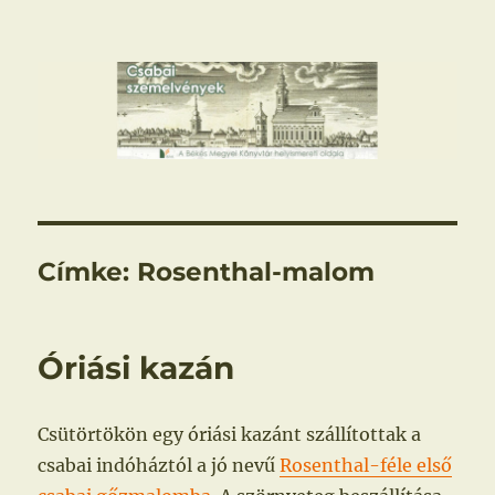
Csabai szemelvények
Címke:
Rosenthal-malom
Óriási kazán
Csütörtökön egy óriási kazánt szállítottak a
csabai indóháztól a jó nevű
Rosenthal-féle első