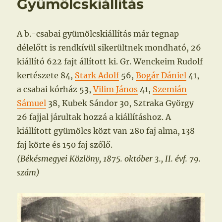
Gyümölcskiállítás
A b.-csabai gyümölcskiállítás már tegnap
délelőtt is rendkívül sikerültnek mondható, 26
kiállító 622 fajt állított ki. Gr. Wenckeim Rudolf
kertészete 84,
Stark Adolf
56,
Bogár Dániel
41,
a csabai kórház 53,
Vilim János
41,
Szemián
Sámuel
38, Kubek Sándor 30, Sztraka György
26 fajjal járultak hozzá a kiállításhoz. A
kiállított gyümölcs közt van 280 faj alma, 138
faj körte és 150 faj szőlő.
(Békésmegyei Közlöny, 1875. október 3., II. évf. 79.
szám)