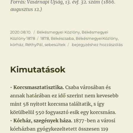
Forrás: Vasárnapi Ujság, 13. évf. 32. szám (1866.
augusztus 12.)
Közzétéve
Kategória
2020.08.10.
Békésmegyei Közlöny
,
Békésmegyei
Címke
Közlöny 1878
1878
,
Békéscsaba
,
BékésmegyeiKözlöny
,
Harctéri
kórház
,
RéthyPál
,
sebesültek
bejegyzéshez hozzászólás
sebesültek
Kimutatások
•
Korcsmasztatisztika.
Csaba városában és
annak határában ez idő szerint nem kevesebb
mint 58 nyitott korcsma találtatik, s így
körülbelül 550 fogyasztó esik egy korcsmára.
•
Kórház, szegények háza.
1877-ben a városi
kórházban gyógykezeltetett összesen 119