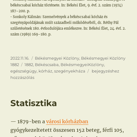
békéscsabai kórház története. In: Békési Élet, 9. évf. 2. szám (1974)
187–200. p.
• Sonkoly Kálmán: Szemelvények a békéscsabai kórház és
szegényápoldájának múlt századbeli működéséből, dr. Réthy Pál
születésének 180. évfordulójára emlékezve. In: Békési Élet, 24. évf. 2.
szám (1989) 169–180. p.
Közzétéve
Kategória
2022.11.16.
Békésmegyei Közlöny
,
Békésmegyei Közlöny
Címke
1882
1882
,
Békéscsaba
,
BékésmegyeiKözlöny
,
Szegények
egészségügy
,
kórház
,
szegényekháza
bejegyzéshez
háza
hozzászólás
Statisztika
— 1879-ben a
városi kórházban
gyógykezeltetett összesen 152 beteg, férfi 105,