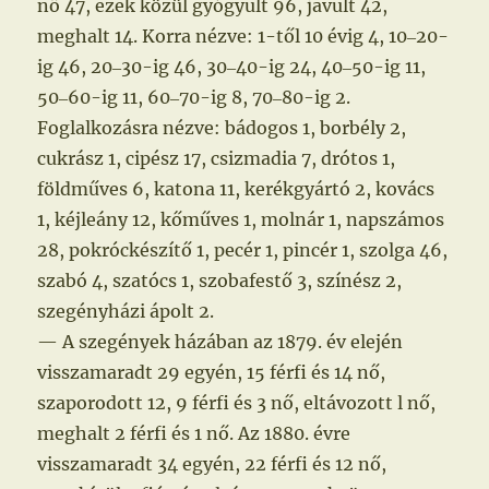
nő 47, ezek közül gyógyult 96, javult 42,
meghalt 14. Korra nézve: 1-től 10 évig 4, 10‒20-
ig 46, 20‒30-ig 46, 30‒40-ig 24, 40‒50-ig 11,
50‒60-ig 11, 60‒70-ig 8, 70‒80-ig 2.
Foglalkozásra nézve: bádogos 1, borbély 2,
cukrász 1, cipész 17, csizmadia 7, drótos 1,
földműves 6, katona 11, kerékgyártó 2, kovács
1, kéjleány 12, kőműves 1, molnár 1, napszámos
28, pokróckészítő 1, pecér 1, pincér 1, szolga 46,
szabó 4, szatócs 1, szobafestő 3, színész 2,
szegényházi ápolt 2.
— A szegények házában az 1879. év elején
visszamaradt 29 egyén, 15 férfi és 14 nő,
szaporodott 12, 9 férfi és 3 nő, eltávozott l nő,
meghalt 2 férfi és 1 nő. Az 1880. évre
visszamaradt 34 egyén, 22 férfi és 12 nő,