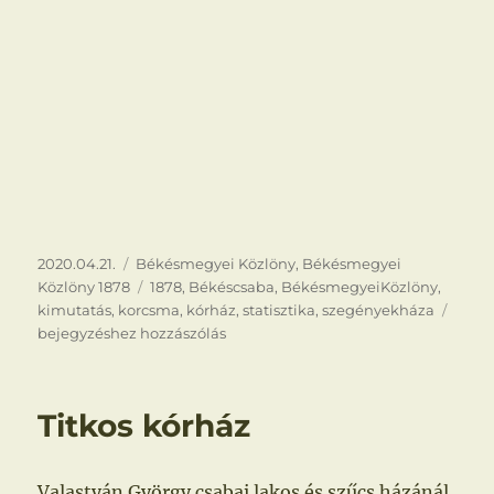
Közzétéve
Kategória
2020.04.21.
Békésmegyei Közlöny
,
Békésmegyei
Címke
Közlöny 1878
1878
,
Békéscsaba
,
BékésmegyeiKözlöny
,
Kimu
kimutatás
,
korcsma
,
kórház
,
statisztika
,
szegényekháza
bejegyzéshez hozzászólás
Titkos kórház
Valastyán György csabai lakos és szűcs házánál