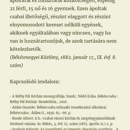
ápoltatik és ruháztatik közköltségen, éspedig
21 férfi, 15 nő és 16 gyermek. Ezen ápoltak
csabai illetőségű, részint elaggott és részint
elnyomorodott kereset nélküli egyének,
akiknek egyáltalában vagy nincsen, vagy ha
van is hozzátartozójuk, de azok tartására nem
kötelezhetők.
(Békésmegyei Közlöny, 1882. január 17., IX. évf. 8.
szám)
Kapcsolódó irodalom:
• A Réthy Pál Kórház monográfiája. Szerk.: Nédó Erika. Békéscsaba :
Réthy Pál Kórház-Rendelőint., 2010
• Ádám Gusztáv: Békéscsaba műszaki vonatkozású alkotásai.
Békéscsaba : Ádám G., 1930. 65–66. p.
• Bende Albert: A b.-csabai városi kórház és szegénygyámoldának
történeti vázlata. In: Békés, 4. évf. 15. szám (1875. április 11.) 2. p.
• Sonkoly Kálmán: Az ispotálytól az intenzív-therápiás osztályig… A