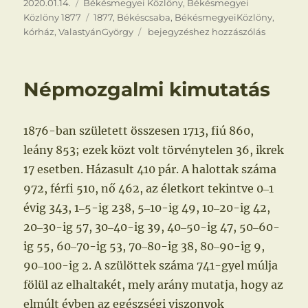
Közzétéve
Kategória
2020.01.14.
Békésmegyei Közlöny
,
Békésmegyei
Címke
Közlöny 1877
1877
,
Békéscsaba
,
BékésmegyeiKözlöny
,
Titkos
kórház
,
ValastyánGyörgy
bejegyzéshez hozzászólás
kórház
Népmozgalmi kimutatás
1876-ban született összesen 1713, fiú 860,
leány 853; ezek közt volt törvénytelen 36, ikrek
17 esetben. Házasult 410 pár. A halottak száma
972, férfi 510, nő 462, az életkort tekintve 0‒1
évig 343, 1‒5-ig 238, 5‒10-ig 49, 10‒20-ig 42,
20‒30-ig 57, 30‒40-ig 39, 40‒50-ig 47, 50‒60-
ig 55, 60‒70-ig 53, 70‒80-ig 38, 80‒90-ig 9,
90‒100-ig 2. A szülöttek száma 741-gyel múlja
fölül az elhaltakét, mely arány mutatja, hogy az
elmúlt évben az egészségi viszonyok