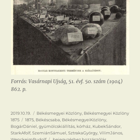
Forrás: Vasárnapi Ujság, 51. évf. 50. szám (1904)
862. p.
Közzétéve
Kategória
2019.10.19.
Békésmegyei Közlöny
,
Békésmegyei Közlöny
Címke
1875
1875
,
Békéscsaba
,
BékésmegyeiKözlöny
,
BogárDániel
,
gyümölcskiállítás
,
kórház
,
KubekSándor
,
StarkAfolf
,
SzemiánSámuel
,
SztrakaGyörgy
,
VilimJános
,
Gyümölcskiállítás
WenckeimRudolf
bejegyzéshez hozzászólás