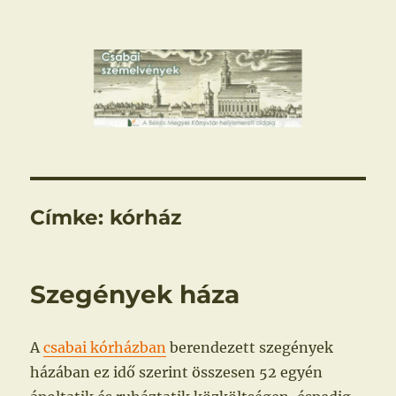
Csabai szemelvények
Címke:
kórház
Szegények háza
A
csabai kórházban
berendezett szegények
házában ez idő szerint összesen 52 egyén