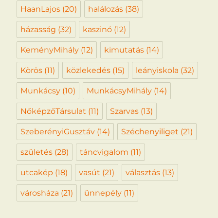
HaanLajos
(20)
halálozás
(38)
házasság
(32)
kaszinó
(12)
KeményMihály
(12)
kimutatás
(14)
Körös
(11)
közlekedés
(15)
leányiskola
(32)
Munkácsy
(10)
MunkácsyMihály
(14)
NőképzőTársulat
(11)
Szarvas
(13)
SzeberényiGusztáv
(14)
Széchenyiliget
(21)
születés
(28)
táncvigalom
(11)
utcakép
(18)
vasút
(21)
választás
(13)
városháza
(21)
ünnepély
(11)