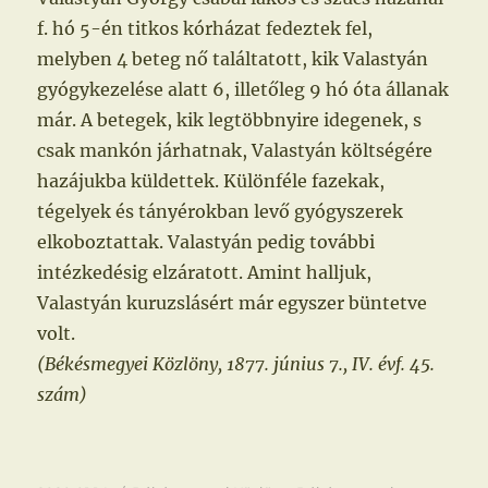
f. hó 5-én titkos kórházat fedeztek fel,
melyben 4 beteg nő találtatott, kik Valastyán
gyógykezelése alatt 6, illetőleg 9 hó óta állanak
már. A betegek, kik legtöbbnyire idegenek, s
csak mankón járhatnak, Valastyán költségére
hazájukba küldettek. Különféle fazekak,
tégelyek és tányérokban levő gyógyszerek
elkoboztattak. Valastyán pedig további
intézkedésig elzáratott. Amint halljuk,
Valastyán kuruzslásért már egyszer büntetve
volt.
(Békésmegyei Közlöny, 1877. június 7., IV. évf. 45.
szám)