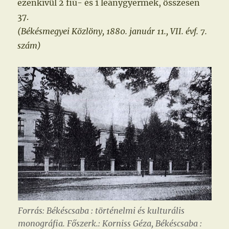
ezenkívül 2 fiú- és 1 leánygyermek, összesen
37.
(Békésmegyei Közlöny, 1880. január 11., VII. évf. 7.
szám)
Forrás: Békéscsaba : történelmi és kulturális
monográfia. Főszerk.: Korniss Géza, Békéscsaba :