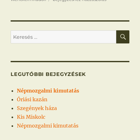
KER
Keresés
a
következő
kifejezésre:
LEGUTÓBBI BEJEGYZÉSEK
Népmozgalmi kimutatás
Óriási kazán
Szegények háza
Kis Miskolc
Népmozgalmi kimutatás