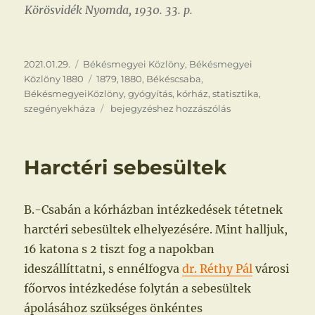
Körösvidék Nyomda, 1930. 33. p.
Közzétéve
Kategória
2021.01.29.
Békésmegyei Közlöny
,
Békésmegyei
Címke
Közlöny 1880
1879
,
1880
,
Békéscsaba
,
BékésmegyeiKözlöny
,
gyógyítás
,
kórház
,
statisztika
,
Statisztika
szegényekháza
bejegyzéshez hozzászólás
Harctéri sebesültek
B.-Csabán a kórházban intézkedések tétetnek
harctéri sebesültek elhelyezésére. Mint halljuk,
16 katona s 2 tiszt fog a napokban
ideszállíttatni, s ennélfogva
dr. Réthy Pál
városi
főorvos intézkedése folytán a sebesültek
ápolásához szükséges önkéntes