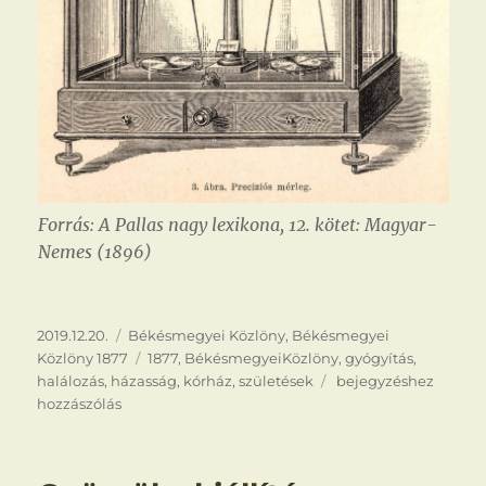
Forrás: A Pallas nagy lexikona, 12. kötet: Magyar-
Nemes (1896)
Közzétéve
Kategória
2019.12.20.
Békésmegyei Közlöny
,
Békésmegyei
Címke
Közlöny 1877
1877
,
BékésmegyeiKözlöny
,
gyógyítás
,
Népmozgalmi
halálozás
,
házasság
,
kórház
,
születések
bejegyzéshez
kimutatás
hozzászólás