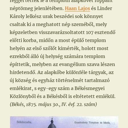
reggel tették le a templom alapkövét roppant
néptömeg jelenlétében.
Haan Lajos
és Linder
Károly lelkész urak beszédei sok könnyet
csaltak ki a meghatott nép szeméből, mely
képzeletben visszavarázsoltatott 107 esztendő
előtti korba, midőn a most épülő templom
helyén az első szőlőt kimérték, holott most
ezrekből álló új helység számára templom
építtetik, melyben az evangélium szava lészen
hirdetendő. Az alapkőbe különféle tárgyak, az
új község és egyház történelmét tartalmazó
emlékirat, s egy-egy szám a Békésmegyei
Közlönyből és a Békésből is eltétetett emlékül.
(Békés, 1875. május 30., IV. évf. 22. szám)