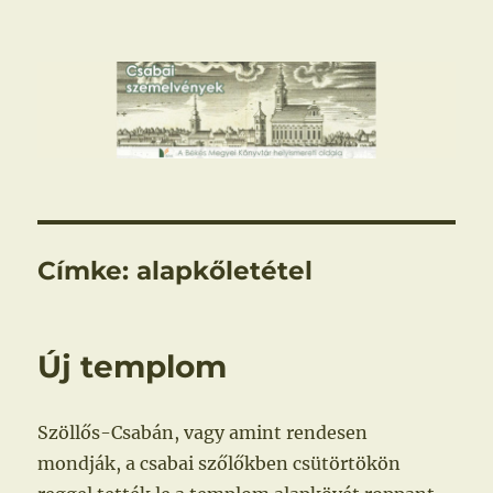
Csabai szemelvények
Címke:
alapkőletétel
Új templom
Szöllős-Csabán, vagy amint rendesen
mondják, a csabai szőlőkben csütörtökön