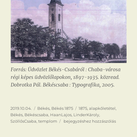
Forrás: Üdvözlet Békés-Csabáról : Chaba-városa
régi képes üdvözlőlapokon, 1897-1935. közread.
Dobrotka Pál. Békéscsaba : Typografika, 2005.
Közzétéve
Kategória
Címke
2019.10.04.
Békés
,
Békés 1875
1875
,
alapkőletétel
,
Békés
,
Békéscsaba
,
HaanLajos
,
LinderKároly
,
Új
SzöllősCsaba
,
templom
bejegyzéshez hozzászólás
templom