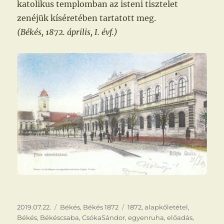
katolikus templomban az isteni tisztelet
zenéjük kíséretében tartatott meg.
(Békés, 1872. április, I. évf.)
Közzétéve
Kategória
Címke
2019.07.22.
Békés
,
Békés 1872
1872
,
alapkőletétel
,
Békés
,
Békéscsaba
,
CsókaSándor
,
egyenruha
,
előadás
,