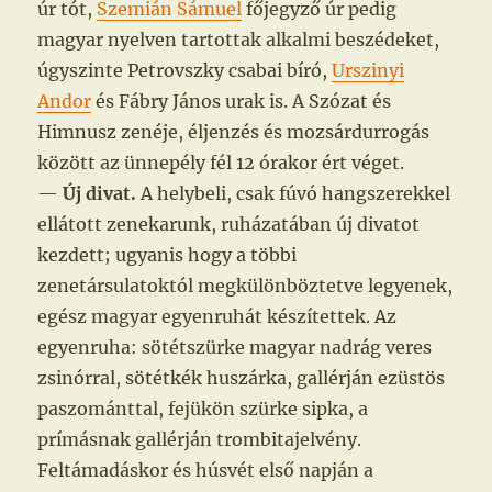
úr tót,
Szemián Sámuel
főjegyző úr pedig
magyar nyelven tartottak alkalmi beszédeket,
úgyszinte Petrovszky csabai bíró,
Urszinyi
Andor
és Fábry János urak is. A Szózat és
Himnusz zenéje, éljenzés és mozsárdurrogás
között az ünnepély fél 12 órakor ért véget.
—
Új divat.
A helybeli, csak fúvó hangszerekkel
ellátott zenekarunk, ruházatában új divatot
kezdett; ugyanis hogy a többi
zenetársulatoktól megkülönböztetve legyenek,
egész magyar egyenruhát készítettek. Az
egyenruha: sötétszürke magyar nadrág veres
zsinórral, sötétkék huszárka, gallérján ezüstös
paszománttal, fejükön szürke sipka, a
prímásnak gallérján trombitajelvény.
Feltámadáskor és húsvét első napján a