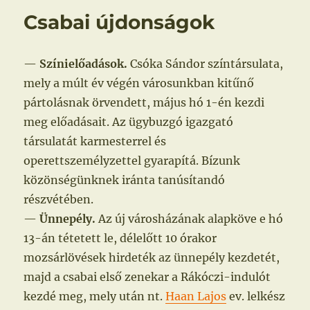
Csabai újdonságok
—
Színielőadások.
Csóka Sándor színtársulata,
mely a múlt év végén városunkban kitűnő
pártolásnak örvendett, május hó 1-én kezdi
meg előadásait. Az ügybuzgó igazgató
társulatát karmesterrel és
operettszemélyzettel gyarapítá. Bízunk
közönségünknek iránta tanúsítandó
részvétében.
—
Ünnepély.
Az új városházának alapköve e hó
13-án tétetett le, délelőtt 10 órakor
mozsárlövések hirdeték az ünnepély kezdetét,
majd a csabai első zenekar a Rákóczi-indulót
kezdé meg, mely után nt.
Haan Lajos
ev. lelkész