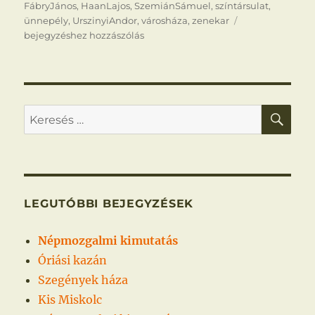
FábryJános
,
HaanLajos
,
SzemiánSámuel
,
színtársulat
,
Csabai
ünnepély
,
UrszinyiAndor
,
városháza
,
zenekar
újdonságok
bejegyzéshez hozzászólás
KER
Keresés
a
következő
kifejezésre:
LEGUTÓBBI BEJEGYZÉSEK
Népmozgalmi kimutatás
Óriási kazán
Szegények háza
Kis Miskolc