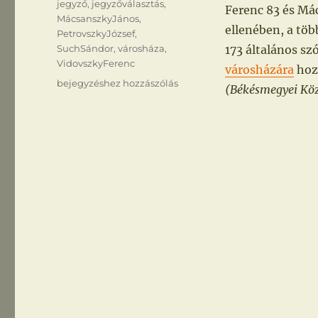
jegyző
,
jegyzőválasztás
,
Ferenc 83 és Mác
MácsanszkyJános
,
ellenében, a töb
PetrovszkyJózsef
,
SuchSándor
,
városháza
,
173 általános sz
VidovszkyFerenc
városházára
hoza
Jegyzőválasztás
bejegyzéshez hozzászólás
(Békésmegyei Közlö