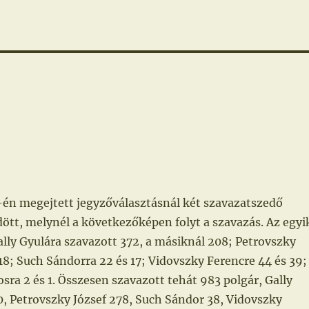
4-én megejtett jegyzőválasztásnál két szavazatszedő
ött, melynél a következőképen folyt a szavazás. Az egyi
lly Gyulára szavazott 372, a másiknál 208; Petrovszky
118; Such Sándorra 22 és 17; Vidovszky Ferencre 44 és 39;
ra 2 és 1. Összesen szavazott tehát 983 polgár, Gally
, Petrovszky József 278, Such Sándor 38, Vidovszky