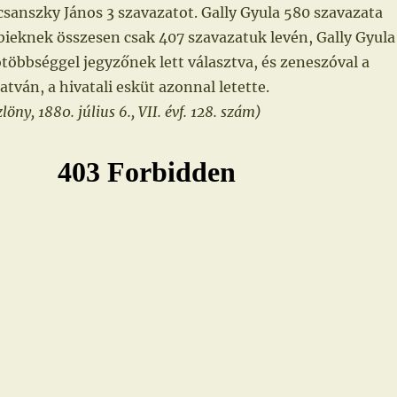
sanszky János 3 szavazatot. Gally Gyula 580 szavazata
bieknek összesen csak 407 szavazatuk levén, Gally Gyula
ótöbbséggel jegyzőnek lett választva, és zeneszóval a
tván, a hivatali esküt azonnal letette.
ny, 1880. július 6., VII. évf. 128. szám)