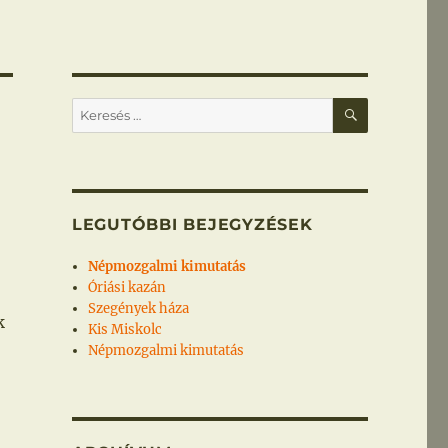
KERESÉS
Keresés
a
következő
kifejezésre:
LEGUTÓBBI BEJEGYZÉSEK
Népmozgalmi kimutatás
Óriási kazán
Szegények háza
k
Kis Miskolc
Népmozgalmi kimutatás