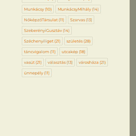
Munkácsy
(10)
MunkácsyMihály
(14)
NőképzőTársulat
(11)
Szarvas
(13)
SzeberényiGusztáv
(14)
Széchenyiliget
(21)
születés
(28)
táncvigalom
(11)
utcakép
(18)
vasút
(21)
választás
(13)
városháza
(21)
ünnepély
(11)