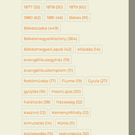
1877
(55)
1878
(50)
1879
(60)
1880
(62)
1881
(46)
Békés
(91)
Békéscsaba
(449)
BékésmegyeiKözlöny
(364)
BékésmegyeiLapok
(42)
előadás
(14)
evangélikusegyház
(19)
evangélikustemplom
(11)
festőművész
(17)
Fiume
(19)
Gyula
(27)
gyűjtés
(16)
HaanLajos
(20)
halálozás
(38)
házasság
(32)
kaszinó
(12)
KeményMihály
(12)
kimutatás
(14)
Körös
(11)
közlekedés
(15)
leányiskola
(32)