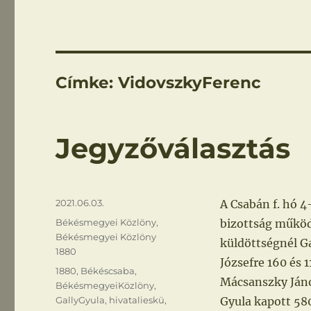
Címke:
VidovszkyFerenc
Jegyzőválasztás
Közzétéve
2021.06.03.
A Csabán f. hó 
Kategória
Békésmegyei Közlöny
,
bizottság működ
Békésmegyei Közlöny
küldöttségnél Ga
1880
Józsefre 160 és 
Címke
1880
,
Békéscsaba
,
Mácsanszky János
BékésmegyeiKözlöny
,
GallyGyula
,
hivatalieskü
,
Gyula kapott 580