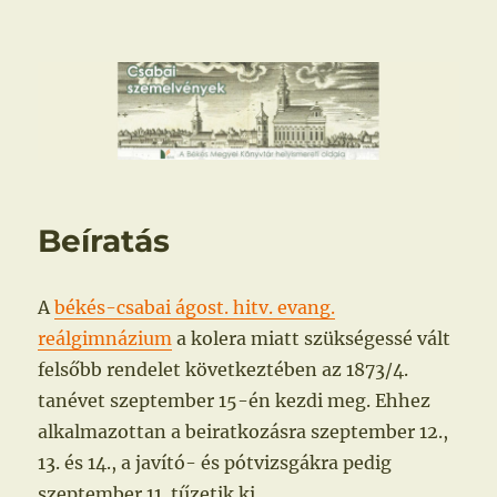
Csabai szemelvények
Beíratás
A
békés-csabai ágost. hitv. evang.
reálgimnázium
a kolera miatt szükségessé vált
felsőbb rendelet következtében az 1873/4.
tanévet szeptember 15-én kezdi meg. Ehhez
alkalmazottan a beiratkozásra szeptember 12.,
13. és 14., a javító- és pótvizsgákra pedig
szeptember 11. tűzetik ki.