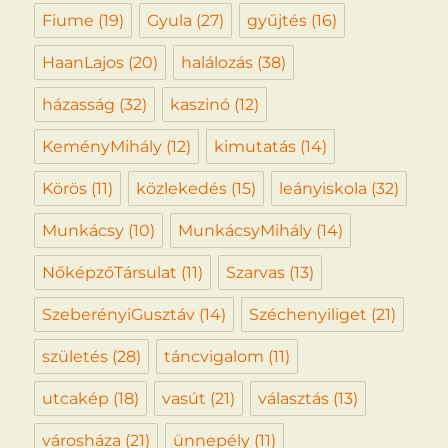
Fiume
(19)
Gyula
(27)
gyűjtés
(16)
HaanLajos
(20)
halálozás
(38)
házasság
(32)
kaszinó
(12)
KeményMihály
(12)
kimutatás
(14)
Körös
(11)
közlekedés
(15)
leányiskola
(32)
Munkácsy
(10)
MunkácsyMihály
(14)
NőképzőTársulat
(11)
Szarvas
(13)
SzeberényiGusztáv
(14)
Széchenyiliget
(21)
születés
(28)
táncvigalom
(11)
utcakép
(18)
vasút
(21)
választás
(13)
városháza
(21)
ünnepély
(11)