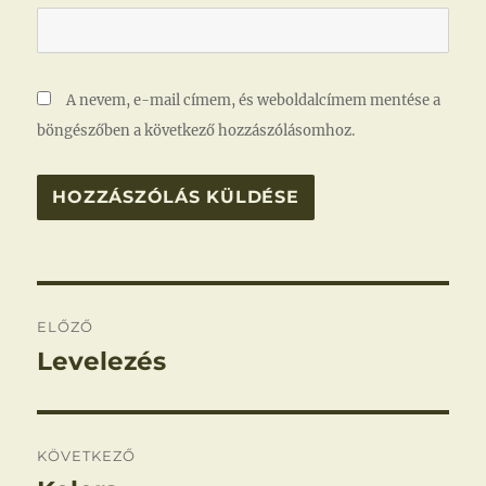
A nevem, e-mail címem, és weboldalcímem mentése a
böngészőben a következő hozzászólásomhoz.
Bejegyzés
ELŐZŐ
navigáció
Levelezés
Korábbi
bejegyzés:
KÖVETKEZŐ