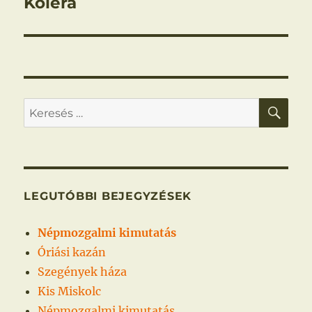
Kolera
Következő
bejegyzés:
KER
Keresés
a
következő
kifejezésre:
LEGUTÓBBI BEJEGYZÉSEK
Népmozgalmi kimutatás
Óriási kazán
Szegények háza
Kis Miskolc
Népmozgalmi kimutatás