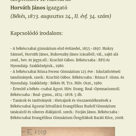
Horváth János
igazgató
(Békés, 1873. augusztus 24., II. évf. 34. szám)
Kapcsolódó irodalom:
• A békéscsabai gimnázium első évtizedei, 1855–1897. Mokry
Sámuel, Horváth János, Bukovszky János irásaiból; vál., sajtó alá
rend., bev. és jegyz.ell.: Kruchió Gábor. Békéscsaba : RFG és
Nyomdaip. Szakközépisk., 1980.
• A békéscsabai Rózsa Ferenc Gimnázium 125 éve : Iskolatörténeti
tanulmányok. szerk.: Kruchió Gábor. Békéscsaba : Rózsa F. Gimn. és
Nyomdaip. Szakközép : Békés M. Tcs. Műv. Oszt., 1980.
• Értesitő a békés-csabai Ágost. Hitv. Evang. Real-Gymnasiumról.
Békéscsaba : Real-gymn., 1874–1878. 5 db.
• Tanárok és tanítványok : életrajzok és visszaemlékezések a
Békéscsabai Ágostai hitvallású Evangélikus Rudolf Gimnázium
tanárairól és sikeres diákjairól. szerk.: Forján János. Békéscsaba :
Békéscsabai Evangélikus Gimnázium Öregdiákok Baráti Köre, 2008.