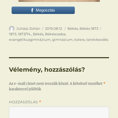
Megosztás
Szerző
Közzétéve
Kategória
Címke
Juhász Zoltán
2019.08.12.
Békés
,
Békés 1873
1873
,
1873/74.
,
Békés
,
Békéscsaba
,
evangélikusgimnázium
,
gimnázium
,
kolera
,
tanévkezdés
Vélemény, hozzászólás?
Az e-mail címet nem tesszük közzé.
A kötelező mezőket
*
karakterrel jelöltük
HOZZÁSZÓLÁS
*