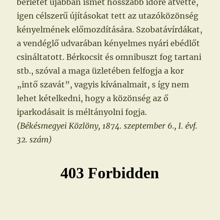
bérletet újabban ismét hosszabb időre átvette,
igen célszerű újításokat tett az utazóközönség
kényelmének előmozdítására. Szobatávírdákat,
a vendéglő udvarában kényelmes nyári ebédlőt
csináltatott. Bérkocsit és omnibuszt fog tartani
stb., szóval a maga üzletében felfogja a kor
„intő szavát”, vagyis kívánalmait, s így nem
lehet kételkedni, hogy a közönség az ő
iparkodásait is méltányolni fogja.
(Békésmegyei Közlöny, 1874. szeptember 6., I. évf.
32. szám)