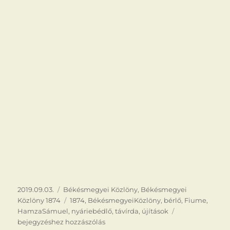
Közzétéve
Kategória
2019.09.03.
Békésmegyei Közlöny
,
Békésmegyei
Címke
Közlöny 1874
1874
,
BékésmegyeiKözlöny
,
bérlő
,
Fiume
,
Újítások
HamzaSámuel
,
nyáriebédlő
,
távírda
,
újítások
a
bejegyzéshez hozzászólás