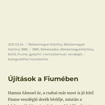
Közzétéve
Kategória
2021.02.24.
Békésmegyei Közlöny
,
Békésmegyei
Címke
Közlöny 1880
1880
,
Békéscsaba
,
BékésmegyeiKözlöny
,
Hamza
bérlő
,
Fiume
,
gyászhír
,
HamzaSámuel
,
vendéglő
Sámuel
bejegyzéshez hozzászólás
(1829‒
1880)
Újítások a Fiumében
Hamza Sámuel úr, a csabai már most is jó hírű
Fiume vendégló derék bérlője, miután a