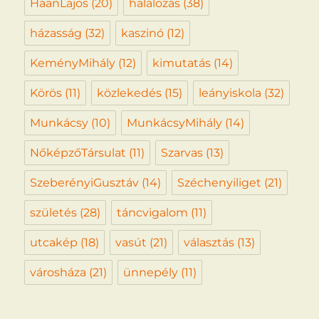
HaanLajos
(20)
halálozás
(38)
házasság
(32)
kaszinó
(12)
KeményMihály
(12)
kimutatás
(14)
Körös
(11)
közlekedés
(15)
leányiskola
(32)
Munkácsy
(10)
MunkácsyMihály
(14)
NőképzőTársulat
(11)
Szarvas
(13)
SzeberényiGusztáv
(14)
Széchenyiliget
(21)
születés
(28)
táncvigalom
(11)
utcakép
(18)
vasút
(21)
választás
(13)
városháza
(21)
ünnepély
(11)