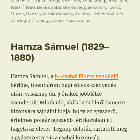
Közzétéve
Kategória
2021.05.11.
Békésmegyei Közlöny
,
Békésmegyei Közlöny
Címke
1880
1880
,
Békéscsaba
,
BékésmegyeiKözlöny
,
bérlő
,
Fiume
,
Hamza
,
MicskóGusztáv
,
Murányi
,
Széchenyiliget
,
Új
vendéglő
bejegyzéshez hozzászólás
bérlők
Hamza Sámuel (1829‒
1880)
Hamza Sámuel, a
b.-csabai Fiume vendéglő
bérlője, tizenhárom napi súlyos szenvedés
után, vasárnap du. 3 órakor jobblétre
szenderült. Mindenki, aki közelebbről ismerte,
bizonyára sajnálni fogja, hogy ez egyszerű,
értelmes polgár legszebb férfikorában itt
hagyta az életet. Tegnap délután tartatott meg
a gyászszertartás a csabai közönség