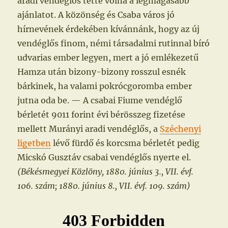
aradi vendéglős tette volna a legmagasabb
ajánlatot. A közönség és Csaba város jó
hírnevének érdekében kívánnánk, hogy az új
vendéglős finom, némi társadalmi rutinnal bíró
udvarias ember legyen, mert a jó emlékezetű
Hamza után bizony-bizony rosszul esnék
bárkinek, ha valami pokrócgoromba ember
jutna oda be. — A csabai Fiume vendéglő
bérletét 9011 forint évi bérösszeg fizetése
mellett Murányi aradi vendéglős, a
Széchenyi
ligetben
lévő fürdő és korcsma bérletét pedig
Micskó Gusztáv csabai vendéglős nyerte el.
(Békésmegyei Közlöny, 1880. június 3., VII. évf.
106. szám; 1880. június 8., VII. évf. 109. szám)