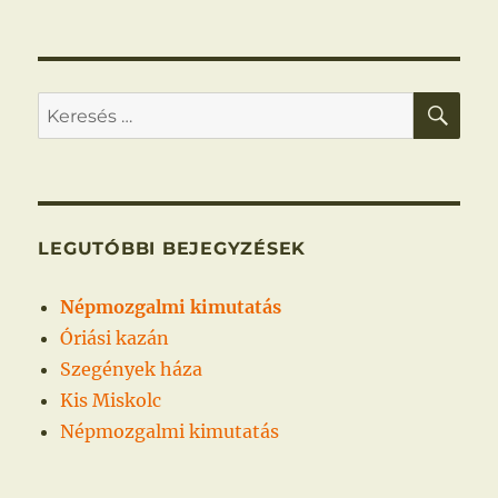
Fiumében
KER
Keresés
a
következő
kifejezésre:
LEGUTÓBBI BEJEGYZÉSEK
Népmozgalmi kimutatás
Óriási kazán
Szegények háza
Kis Miskolc
Népmozgalmi kimutatás