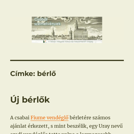
Csabai szemelvények
Címke:
bérlő
Új bérlők
A csabai
Fiume vendéglő
bérletére számos
ajánlat érkezett, s mint beszélik, egy Uray nevű