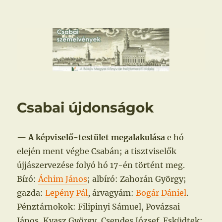
Csabai szemelvények
Csabai újdonságok
— A képviselő-testület megalakulása
e hó
elején ment végbe Csabán; a tisztviselők
újjászervezése folyó hó 17-én történt meg.
Bíró:
Áchim János
; albíró: Zahorán György;
gazda:
Lepény Pál
, árvagyám:
Bogár Dániel
.
Pénztárnokok: Filipinyi Sámuel, Povázsai
János, Kvasz György, Csendes József. Esküdtek: