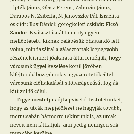
Lipták János, Glacz Ferenc, Zahorán János,
Darabos N. Zsibrita, N. Janovszky Pál. Izraelita
esküdt: Bux Dániel; görögkeleti esküdt: Ficsó
Sándor. E választásnál több oly egyén
mellőztetett, kiknek belépésük óhajtandó lett
volna, mindazáltal a választottak legnagyobb
részének ismert jóakarata által reméljük, hogy
városunk ügyei kezelése körül jövőben
kifejtendő buzgalmuk s ügyszeretetük által
városunk előhaladását s fölvirágozását fogják
kitűzni fő célul.
—
Figyelmeztetjük
új képviselő-testületünket,
hogy az utcák megjelölését ne hagyják tovább,
mert Csabán bármerre tekintünk is, az utcák
neveit nem láthatjuk; ami pedig nemigen sok
munkába kerülne.