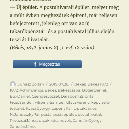
—
Új épület.
A postahivatali épület, melyet még
a múlt évben megkezdtek építeni, már teljesen
befejeztetett, jelenleg ott van az új
takarékpénztár, és a postahivatal július elején
teszi át hivatalát.
(Békés, 1872. június 23., I. évf. 12. szám)
Megosztás
Szerző
Közzétéve
Kategória
Címke
Juhász Zoltán
2019.07.26.
Békés
,
Békés 1872
1872
,
ÁchimJános
,
Békés
,
Békéscsaba
,
BogárDániel
,
BuxDániel
,
CsendesJózsef
,
DarabosNZsibrita
,
FicsóSándor
,
FilipinyiSámuel
,
GlaczFerenc
,
képviselő-
testület
,
KvaszGyörgy
,
LepényPál
,
LiptákJános
,
N.JanovszkyPál
,
posta
,
postaépület
,
postahivatal
,
PovázsaiJános
,
utcák
,
utcanevek
,
ZahoránGyörgy
,
ZahoránJános