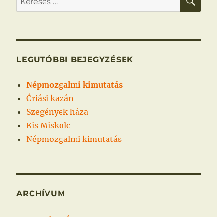
a
következő
kifejezésre:
LEGUTÓBBI BEJEGYZÉSEK
Népmozgalmi kimutatás
Óriási kazán
Szegények háza
Kis Miskolc
Népmozgalmi kimutatás
ARCHÍVUM