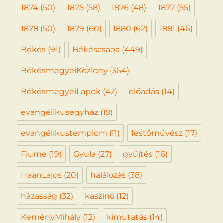
1874
(50)
1875
(58)
1876
(48)
1877
(55)
1878
(50)
1879
(60)
1880
(62)
1881
(46)
Békés
(91)
Békéscsaba
(449)
BékésmegyeiKözlöny
(364)
BékésmegyeiLapok
(42)
előadás
(14)
evangélikusegyház
(19)
evangélikustemplom
(11)
festőművész
(17)
Fiume
(19)
Gyula
(27)
gyűjtés
(16)
HaanLajos
(20)
halálozás
(38)
házasság
(32)
kaszinó
(12)
KeményMihály
(12)
kimutatás
(14)